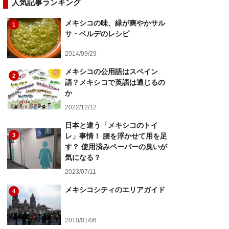
人気記事ランキング
メキシコの味、緑が爽やかサル
1
サ・ベルデのレシピ
2014/09/29
メキシコの公用語はスペイン
2
語？メキシコで英語は通じるの
か
2022/12/12
日本と違う「メキシコのトイ
3
レ」事情！ 腰を浮かせて用を足
す？ 使用済みペーパーの臭いが
気になる？
2023/07/11
メキシコシティのエリアガイド
4
2010/01/06