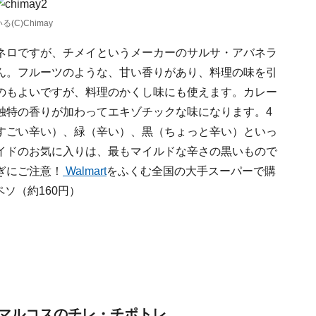
C)Chimay
ネロですが、チメイというメーカーのサルサ・アバネラ
ん。フルーツのような、甘い香りがあり、料理の味を引
のもよいですが、料理のかくし味にも使えます。カレー
独特の香りが加わってエキゾチックな味になります。4
すごい辛い）、緑（辛い）、黒（ちょっと辛い）といっ
イドのお気に入りは、最もマイルドな辛さの黒いもので
ぎにご注意！
Walmart
をふくむ全国の大手スーパーで購
ペソ（約160円）
マルコスのチレ・チポトレ