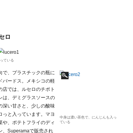
セロ
っている
向で、プラスチックの瓶に
ドバードス。メキシコの軽
の店では、ルセロのチポト
レは、デミグラスソースの
の深い甘さと、少しの酸味
ロっと入っています。マヨ
中身は濃い茶色で、にんじんも入っ
菜や、ポテトフライのディ
ている
Superamaで販売され