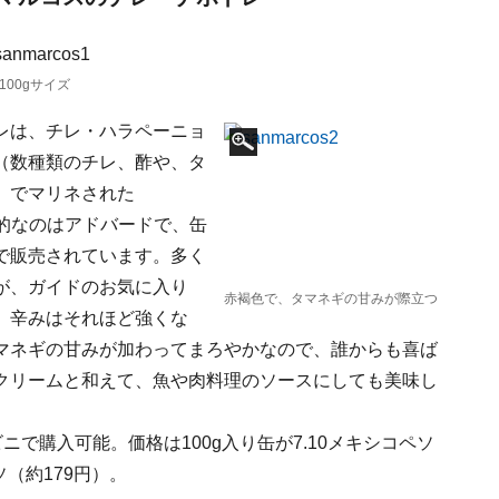
00gサイズ
レは、チレ・ハラペーニョ
（数種類のチレ、酢や、タ
）でマリネされた
般的なのはアドバードで、缶
で販売されています。多く
が、ガイドのお気に入り
赤褐色で、タマネギの甘みが際立つ
。辛みはそれほど強くな
マネギの甘みが加わってまろやかなので、誰からも喜ば
クリームと和えて、魚や肉料理のソースにしても美味し
で購入可能。価格は100g入り缶が7.10メキシコペソ
ソ（約179円）。