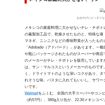
おみやげにピッタリな1
メキシコの家庭料理に欠かせないチレ・チポト
の薫製加工品で、乾燥させたものと、特殊な液
マネギ、ニンニクなどの香味野菜が入ったもの
「Adobado（アドバード）」があります。一
や瓶にパッケージされたものがスーパーや商店
のメーカーがチレ・チポトレを販売しています
は、サン・マルコスというメーカーのものです
く、ドライトマトのような深いコクがあり、タ
れそうな味。パスタに入れてもいいし、サワー
いです。
Walmart
をふくむ、全国の大手スーパーやコンビニ
（約57円）。380g入り缶が、22.30メキシコペ