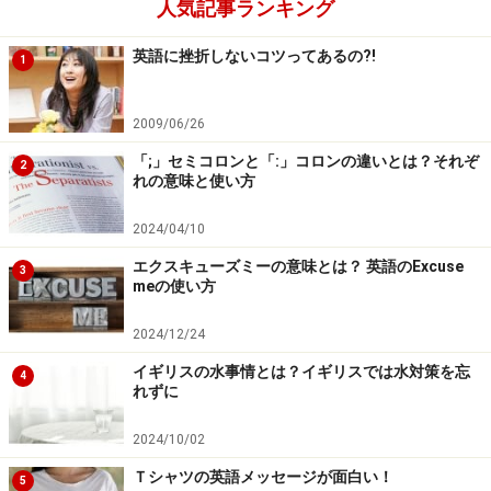
人気記事ランキング
英語に挫折しないコツってあるの?!
1
2009/06/26
「;」セミコロンと「:」コロンの違いとは？それぞ
2
れの意味と使い方
2024/04/10
エクスキューズミーの意味とは？ 英語のExcuse
3
meの使い方
2024/12/24
イギリスの水事情とは？イギリスでは水対策を忘
相手の発言が部分的に聞き取れている時
4
れずに
5. 5W1Hを活用する
2024/10/02
Ｔシャツの英語メッセージが面白い！
5
相手の発言の一部を繰り返して、それに5W1Hをつける