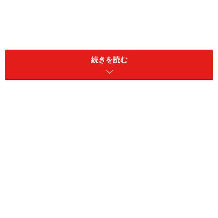
ついあたふたして黙ってしまいがちに
続きを読む
また、グループで会話しているときに特にそういう傾向
が見られますが、聞き直したり、もう一度説明してもら
ったりするのに気が引けてしまって、
つい笑顔で聞こえ
ているふり、わかったふり
をしてしまうことはありませ
んか？
でも、ちょっとしたひとことで
「聞き返す」
ことが、こ
のような事態を避けることが出来るのです。今回は、
「聞き返しの表現5選」をまとめてみました。
もう少しゆっくり話して欲しい時