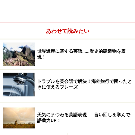
1. Slowly, please？
（ゆっくり話して下さいませんか？）
あわせて読みたい
世界遺産に関する英語……歴史的建造物を表
現！
トラブルを英会話で解決！海外旅行で困ったと
きに使えるフレーズ
天気にまつわる英語表現……言い回しを学んで
この他にも、次の文のように、英語がそこまで得意では
語彙力UP！
ないことを伝える文を加えても良いですね！