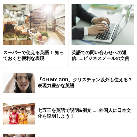
2. I'm a beginning learner of English.
（英語初心者なんです。）
もう一度繰り返して欲しい時
何度も繰り返し聞くのは気が引けますが、それでもわか
スーパーで使える英語！ 知っ
英語での問い合わせへの返
るふりをしてずっと聞き続けると、結局話を振られたと
ておくと便利な表現
信……ビジネスメールの文例
きにも参加出来ず、楽しめません。思い切って聞いてみ
ましょう！
「OH MY GOD」クリスチャン以外も使える？
表現力豊かな英語
3. Could you say that again?
（もう一度仰って下さいますか？）
七五三を英語で説明&例文……外国人に日本文
Once more
という言い方をよく耳にしますが、これはさ
化を説明しよう！
ながら英語の先生が、「はい、もう一度！」と生徒さん
に
スパルタレッスンを課す時のフレーズ
だとお伝えすれ