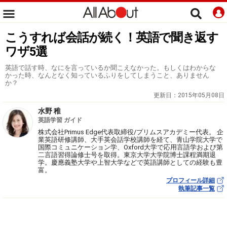
こうすれば会話が続く！英語で聞き返す
ワザ5選
英語で話す時、なにを言っているか聞こえなかった。もしくはわからな
かった時、なんとなく知っているふりをしてしまうこと、ありません
か？
更新日：
2015年05月08日
水野 稚
英語学習 ガイド
株式会社Primus Edge代表取締役/プリムスアカデミー代表。 企
業英語研修講師、大手英会話学校講師を経て、青山学院大学で
国際コミュニケーション学、Oxford大学で応用言語学および第
二言語習得論修士号を取得。東京大学大学院博士課程満期退
学。慶應義塾大学や上智大学などで英語講師としての経験も豊
富。
プロフィール詳細
執筆記事一覧