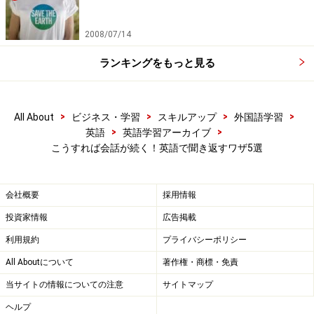
方法です。会話例のAさんの「……」が聞き取りきれなか
2008/07/14
った箇所として読んでみて下さい。
ランキングをもっと見る
A: Could you fax the document by......?
B: By when?
A:この書類を……までにファックスしてくださいますか？
>
>
>
>
All About
ビジネス・学習
スキルアップ
外国語学習
>
>
英語
英語学習アーカイブ
B:いつまでに、ですか？
こうすれば会話が続く！英語で聞き返すワザ5選
相手の発言のby（～までに）にwhenを足すことで、「い
つまでにですか？」と聞き返すことが出来ました！
会社概要
採用情報
投資家情報
広告掲載
この要領で、
who, what, where, how
などを絡めながら聞
利用規約
プライバシーポリシー
き返せば、相手に失礼なく、正確に聞き取りたかった箇
All Aboutについて
著作権・商標・免責
所を繰り返してもらえます。
当サイトの情報についての注意
サイトマップ
ヘルプ
いかがでしたか？