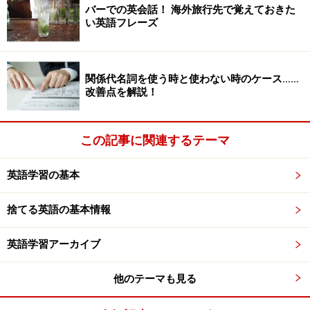
ば、ビジネスシーンにはふさわしくないとおわかり頂け
バーでの英会話！ 海外旅行先で覚えておきた
い英語フレーズ
ると思います！
関係代名詞を使う時と使わない時のケース……
相手の発言でわからなかった単語の意味を
改善点を解説！
確認したい時
4. What do you mean by ○○？
この記事に関連するテーマ
（○○とはどういう意味ですか？）
英語学習の基本
○○に聞き取りきれなかった単語を入れます。当然聞き取
捨てる英語の基本情報
れていないので不明確ですが、それで構いません。その
代わり、つかさず聞くことが大切です。
英語学習アーカイブ
ちなみに、
What do you mean?
というフレーズは、相手
他のテーマも見る
を責めながら「どういう意味？！」と尋ねるニュアンス
がありますので、使う場面には注意が必要です。