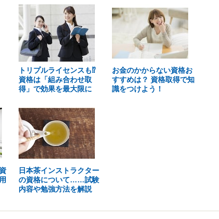
トリプルライセンスも⁉
お金のかからない資格お
資格は「組み合わせ取
すすめは？ 資格取得で知
得」で効果を最大限に
識をつけよう！
資
日本茶インストラクター
用
の資格について……試験
内容や勉強方法を解説