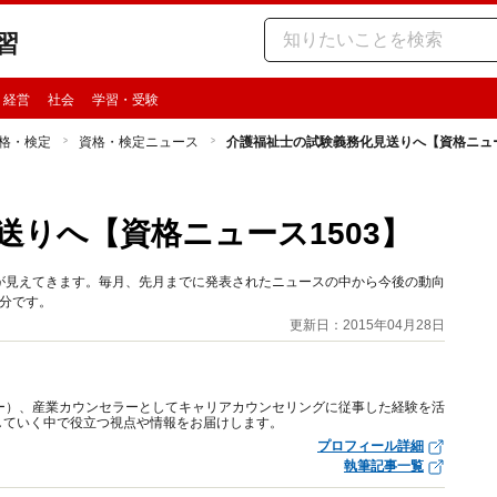
習
・経営
社会
学習・受験
格・検定
資格・検定ニュース
介護福祉士の試験義務化見送りへ【資格ニュー
送りへ【資格ニュース1503】
が見えてきます。毎月、先月までに発表されたニュースの中から今後の動向
月分です。
更新日：2015年04月28日
ー）、産業カウンセラーとしてキャリアカウンセリングに従事した経験を活
していく中で役立つ視点や情報をお届けします。
プロフィール詳細
執筆記事一覧