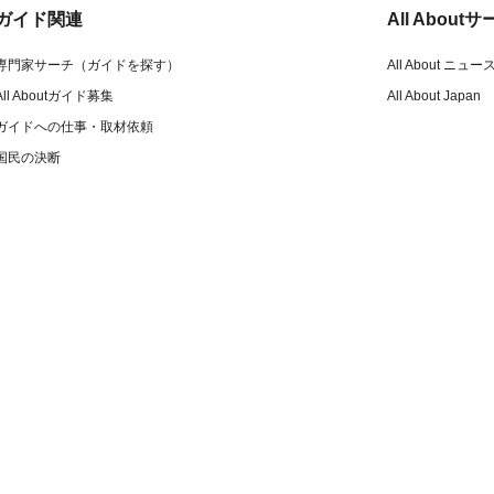
ガイド関連
All Abou
専門家サーチ（ガイドを探す）
All About ニュー
All Aboutガイド募集
All About Japan
ガイドへの仕事・取材依頼
国民の決断