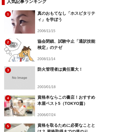
人気記事ランキング
真のおもてなし「ホスピタリテ
1
ィ」を学ぼう
2006/11/15
協会閉鎖、試験中止「通訳技能
2
検定」のナゼ
2008/11/14
防火管理者は責任重大！
3
2003/01/18
資格本ならこの書店！おすすめ
4
本屋ベスト5（TOKYO篇）
2006/07/24
資格を取るために必要なことと
5
は？ 資格取得までの道のり