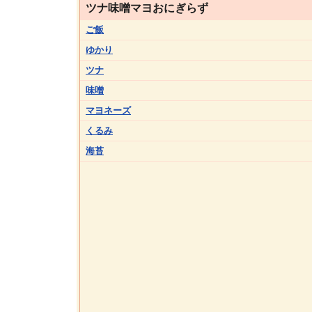
ツナ味噌マヨおにぎらず
ご飯
ゆかり
ツナ
味噌
マヨネーズ
くるみ
海苔