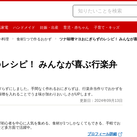
活家電
ハンドメイド
妊娠・出産
育児・赤ちゃん
子育て・キッズ
い料理
食材1つで作るおかず
ツナ味噌マヨおにぎらずのレシピ！ みんなが
レシピ！ みんなが喜ぶ行楽弁
ぎらずにしました。手間なく作れるおにぎらずは、行楽弁当作りでおかずを
味噌を入れることでうま味が加わりおいしさがUPします。
更新日：2024年09月13日
理初心者を中心に人気を集める。食材が1つしかなくてもできる、手軽でお
など多方面で活躍中。
プロフィール詳細