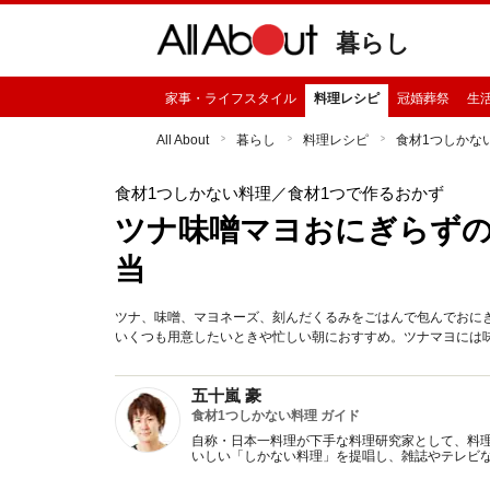
暮らし
家事・ライフスタイル
料理レシピ
冠婚葬祭
生
All About
暮らし
料理レシピ
食材1つしかな
食材1つしかない料理
／食材1つで作るおかず
ツナ味噌マヨおにぎらずの
当
ツナ、味噌、マヨネーズ、刻んだくるみをごはんで包んでおに
いくつも用意したいときや忙しい朝におすすめ。ツナマヨには
五十嵐 豪
食材1つしかない料理 ガイド
自称・日本一料理が下手な料理研究家として、料
いしい「しかない料理」を提唱し、雑誌やテレビ