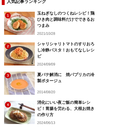
人気記事ランキング
玉ねぎなしのつくねレシピ！鶏
1
ひき肉と調味料だけでできるお
つまみ
2021/10/28
シャリシャリトマトのすりおろ
2
し冷静パスタ！おもてなしレシ
ピ
2024/09/09
夏バテ解消に 焼パプリカの冷
3
製ポタージュ
2014/08/20
消化にいい夜ご飯の簡単レシ
4
ピ！胃腸を労わる、大根お焼き
の作り方
2024/06/13