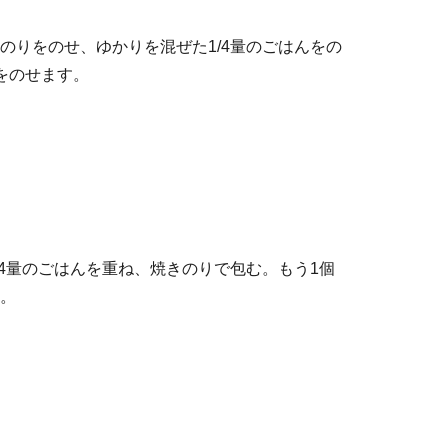
のりをのせ、ゆかりを混ぜた1/4量のごはんをの
)をのせます。
/4量のごはんを重ね、焼きのりで包む。もう1個
。