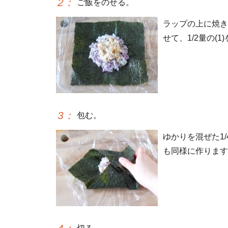
2
：
ご飯をのせる。
ラップの上に焼き
せて、1/2量の(1
3
：
包む。
ゆかりを混ぜた1
も同様に作ります