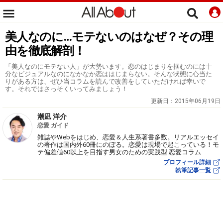
美人なのに…モテないのはなぜ？その理
由を徹底解剖！
「美人なのにモテない人」が大勢います。恋のはじまりを掴むのには十
分なビジュアルなのになかなか恋ははじまらない。そんな状態に心当た
りがある方は、ぜひ当コラムを読んで改善をしていただければ幸いで
す。それではさっそくいってみましょう！
更新日：
2015年06月19日
潮凪 洋介
恋愛 ガイド
雑誌やWebをはじめ、恋愛＆人生系著書多数。リアルエッセイ
の著作は国内外60冊にのぼる。恋愛は現場で起こっている！モ
テ偏差値60以上を目指す男女のための実践型 恋愛コラム
プロフィール詳細
執筆記事一覧