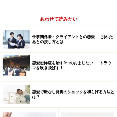
草、言葉の節々から滲みでてしまいます。
あわせて読みたい
仕事関係者・クライアントとの恋愛……別れた
あとの接し方とは
恋愛恐怖症を治す9つのおまじない……トラウ
マを吹き飛ばす！
恋愛で脈なし発覚のショックを和らげる方法と
「バレないだろう」そう思っても、男性は敏感です。と
は？
くに遊び慣れた、モテ系の男性ならばその本音は簡単に
見抜けてしまいます。結果的にごちそうになったり、あ