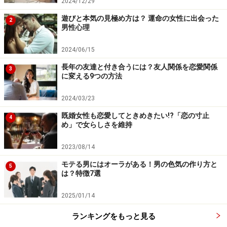
マッチングアプリでは会う前に必ず電話を！ 相手を
2024/12/29
見極めるコツ3つ
遊びと本気の見極め方は？ 運命の女性に出会った
2
男性心理
毎日連絡をくれる彼氏・彼女……これってうざい？
彼からの連絡をどのくらい待つべき？待てる女の極
2024/06/15
意とは
長年の友達と付き合うには？友人関係を恋愛関係
3
に変える9つの方法
デートを重ねたのに連絡なし……男性が心変わりする
心理
2024/03/23
既婚女性も恋愛してときめきたい!?「恋の寸止
4
※記事内容は執筆時点のものです。最新の内容をご確認くださ
め」で女らしさを維持
い。
2023/08/14
モテる男にはオーラがある！男の色気の作り方と
5
は？特徴7選
2025/01/14
ランキングをもっと見る