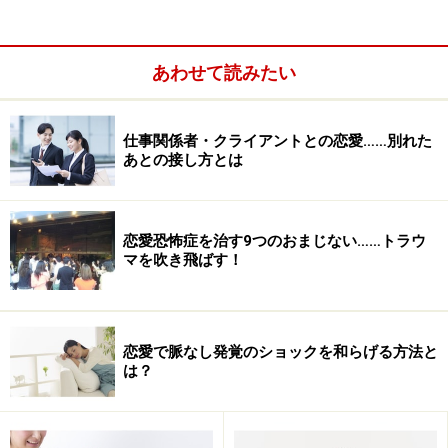
1分だけ電話を持たせる！
「何を話そう？」「どうやったら盛り上がる？」などな
あわせて読みたい
ど。それらのことは考えなくてOK！ とにかく考えるの
は「1分間会話を持たせて自分から切る」ということだ
仕事関係者・クライアントとの恋愛……別れた
け。最初は自分へのプレッシャーを少なくするために
あとの接し方とは
「1分だけ」持たせる覚悟を持てば良いのです。
恋愛恐怖症を治す9つのおまじない……トラウ
マを吹き飛ばす！
恋愛で脈なし発覚のショックを和らげる方法と
は？