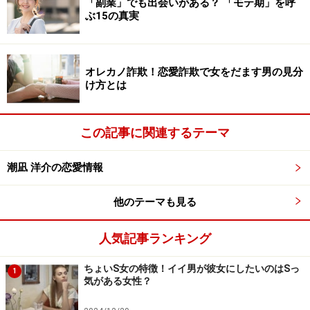
「副業」でも出会いがある？ 「モテ期」を呼
また、今まで「ちょっと重いな」と彼に感じさせていた
ぶ15の真実
人も、同じ方法でイメージを挽回できます。たとえ、彼
がすごく忙しくても、1分以内に電話を終わらせれば迷
惑にはなりません。
オレカノ詐欺！恋愛詐欺で女をだます男の見分
け方とは
迷ったときはとにかく「1分電話」をかけてみましょ
う。この小さな勇気が、運命の恋を呼び寄せるのです。
この記事に関連するテーマ
【関連リンク】
潮凪 洋介の恋愛情報
■潮凪洋介オフィシャルサイト あなたの婚活応援しま
他のテーマも見る
す！
人気記事ランキング
【関連記事】
ちょいS女の特徴！イイ男が彼女にしたいのはSっ
デートの予定を電話で決める！ 電話で距離を縮める
1
気がある女性？
方法とは