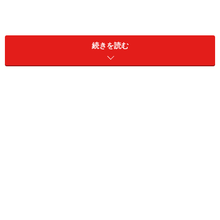
続きを読む
このように多くの女性が「気になる男性」や「恋人」へ
の積極的な連絡に戸惑いを感じています。しかし待って
ばかりではチャンスを逃すだけ！ どうにか嫌がられない
方法で彼に連絡をしたいものです。
さあ、こんなときあなたならどうするでしょう？
そんなときは
「1分」だけ話すつもりで電話してみる。
最後は自分から「じゃあ、また電話するね。時間あった
ら電話してね」と言って切る―――
そんなつもりで電話を
してみるのです。