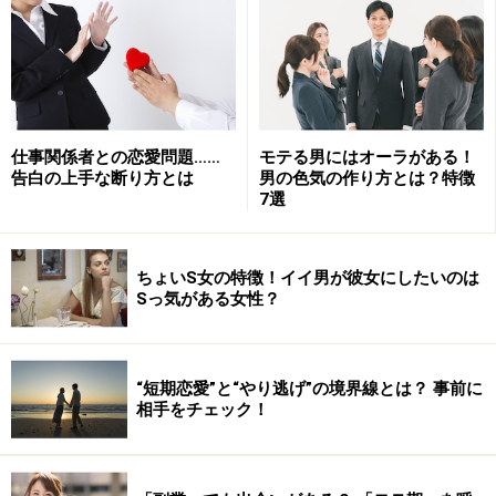
1分だけなら、電話をかけるプレッシャーはかなり軽減
されるはずです。
仕事関係者との恋愛問題……
モテる男にはオーラがある！
万が一、5分、10分と話が盛り上がって切りづらくなっ
告白の上手な断り方とは
男の色気の作り方とは？特徴
7選
ても、キリの良いところでなるべくあなたから電話を終
わらせるのがポイントです。もし彼が「え？ もっと話そ
うよ」と誘ってきたら、
「明日また電話していい？」
と
ちょいS女の特徴！イイ男が彼女にしたいのは
次回に引っ張ります。
Sっ気がある女性？
この「自分から電話を切る」というアクションは 彼
“短期恋愛”と“やり逃げ”の境界線とは？ 事前に
に“程よいさびしさともの足りなさ”を感じさせます。こ
相手をチェック！
こで生まれた彼の中のもどかしい気持ちが、あなたを求
める
「恋愛感情の種」
になります。