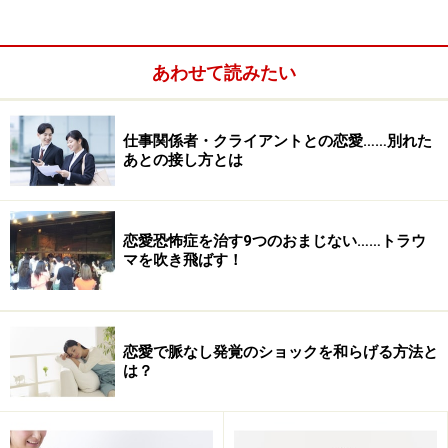
つかない「枯渇的禁断症状」の時間が流れます。これ
は、叶わない恋や片思いであればなおさらそうでしょ
う。
あわせて読みたい
しかし、そうなると状態はますます悪化します。相手が
仕事関係者・クライアントとの恋愛……別れた
あなたのことを重いと思い始めてしまうのです。ある
あとの接し方とは
種、病んだ状態のあなたの心の中のバイブスを相手が感
じ取ってしまうのです。
恋愛恐怖症を治す9つのおまじない……トラウ
マを吹き飛ばす！
恋愛で脈なし発覚のショックを和らげる方法と
は？