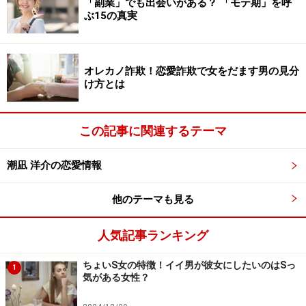
「副業」でも出会いがある？ 「モテ期」を呼
ぶ15の真実
摘してもらう
5. 寝ても覚めても仕事をしてみる
6. 相手を思い出す場所から離れる
オレカノ詐欺！恋愛詐欺で女をだます男の見分
け方とは
好きすぎて苦しいのに抜け出せないのは「至福の蜜」へ
の依存
この記事に関連するテーマ
潮凪 洋介の恋愛情報
1. 魅力的な別の異性と会話をして紛らわす
他のテーマも見る
魅力的だなと思う異性がいる場所にいって会話を楽しん
でください。そういう友人がいない場合は、職場、ある
人気記事ランキング
いはどこかのカフェでも構いません。仕事が絡んだり、
ちょいS女の特徴！イイ男が彼女にしたいのはSっ
1
お客としてなら、魅力的な異性も笑顔であなたに接して
気がある女性？
くれるでしょう。