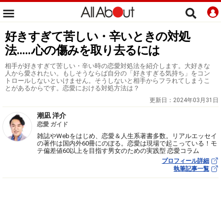
好きすぎて苦しい・辛いときの対処
法……心の傷みを取り去るには
相手が好きすぎて苦しい・辛い時の恋愛対処法を紹介します。大好きな
人から愛されたい。もしそうならば自分の「好きすぎる気持ち」をコン
トロールしないといけません。そうしないと相手からフラれてしまうこ
とがあるからです。恋愛における対処方法は？
更新日：
2024年03月31日
潮凪 洋介
恋愛 ガイド
雑誌やWebをはじめ、恋愛＆人生系著書多数。リアルエッセイ
の著作は国内外60冊にのぼる。恋愛は現場で起こっている！モ
テ偏差値60以上を目指す男女のための実践型 恋愛コラム
プロフィール詳細
執筆記事一覧