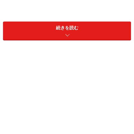
続きを読む
その結果、相手にメールを連投したり、攻撃的な感情を
抱いたりしてしまうのです。その行動の前には、その何
十倍もぐるぐると悩み、相手が自分をどう思っているか
ばかり考えて1日が過ぎてゆきます。まさに仕事が手に