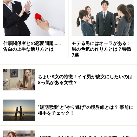
男女関係には「空白」が必要で、相手を追う「スペー
ス」がないといけません。その隙間がないくらいに愛さ
仕事関係者との恋愛問題……
モテる男にはオーラがある！
れると、相手（特に男）は逃げたくなってしまうので
告白の上手な断り方とは
男の色気の作り方とは？特徴
す。今回はそうならないための方法についてご紹介しま
7選
す。
ちょいS女の特徴！イイ男が彼女にしたいのは
Sっ気がある女性？
＜目次＞
1. 魅力的な別の異性と会話をして紛らわす
“短期恋愛”と“やり逃げ”の境界線とは？ 事前に
2. ほかの異性とデートをして紛らわす
相手をチェック！
3. 別れが見えているなら「虫歯を抜くつもり」でぶった
切る
4. 相手の悪いところ、魅力的ではないところを友人に指