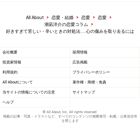
す。そして2人の空気を恋愛的な周波数にチューニング
し、2人の時間を楽しんでみて欲しいのです。
>
>
>
>
All About
恋愛・結婚
恋愛
恋愛
>
潮凪洋介の恋愛コラム
好きすぎて苦しい・辛いときの対処法……心の傷みを取り去るには
そうすることによって、あなたの恋愛思考回路の1つ1つ
が疑似満足状態となります。疑似満足状態と書きました
が、本来、人間という動物も生涯に何人もの異性と「つ
会社概要
採用情報
がい」になってきた生き物です。
投資家情報
広告掲載
利用規約
プライバシーポリシー
それが本命の人ではなかったとしても、生命体としては
All Aboutについて
著作権・商標・免責
満足できる構造になっているはずなのです。話の分かる
当サイトの情報についての注意
サイトマップ
大人なら、今あなたが苦しい状態を必ず理解してくれる
はず。正直に「恋人の代役」をお願いしてみてもよいで
ヘルプ
しょう。
© All About, Inc. All rights reserved.
掲載の記事・写真・イラストなど、すべてのコンテンツの無断複写・転載・公衆送信等
を禁じます
3. 別れが見えているなら「虫歯を抜くつも