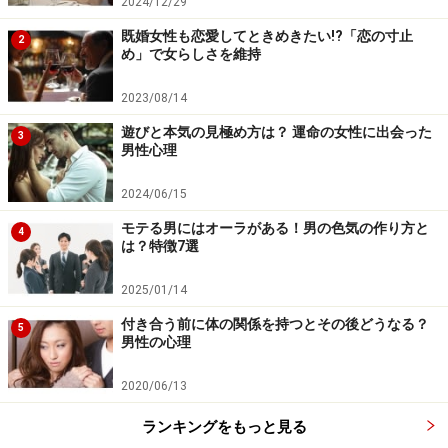
2024/12/29
手に入らない「あの人」と違い、フラットな会話を楽し
既婚女性も恋愛してときめきたい!?「恋の寸止
2
め」で女らしさを維持
めるはずです。それが恋人関係ではないと分かっていて
も、人は目の前に魅力的な人がいれば、その魅力に引き
2023/08/14
込まれ、痛みが鈍化、中和、あるいはまひする瞬間を味
遊びと本気の見極め方は？ 運命の女性に出会った
3
わうことができてしまいます。
男性心理
2024/06/15
その安堵（あんど）感をかみしめ、心の平穏を取り戻し
モテる男にはオーラがある！男の色気の作り方と
てみてください。かりそめのひとときでもいいのです。
4
は？特徴7選
傷ついた心に休息を。
2025/01/14
付き合う前に体の関係を持つとその後どうなる？
5
2. ほかの異性とデートをして紛らわす
男性の心理
もしあなたの周囲に異性として魅力を感じることがで
2020/06/13
き、かつ相手もあなたに心地さを感じている存在がいた
ランキングをもっと見る
ならば、その異性とぜひデートをしてみてほしいので