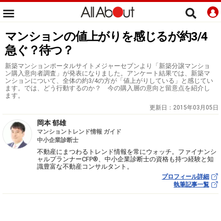
マンションの値上がりを感じるが約3/4
急ぐ？待つ？
新築マンションポータルサイトメジャーセブンより「新築分譲マンショ
ン購入意向者調査」が発表になりました。アンケート結果では、新築マ
ンションについて、全体の約3/4の方が「値上がりしている」と感じてい
ます。では、どう行動するのか？ 今の購入層の意向と留意点を紹介し
ます。
更新日：
2015年03月05日
岡本 郁雄
マンショントレンド情報 ガイド
中小企業診断士
不動産にまつわるトレンド情報を常にウォッチ。ファイナンシ
ャルプランナーCFP®、中小企業診断士の資格も持つ経験と知
識豊富な不動産コンサルタント。
プロフィール詳細
執筆記事一覧