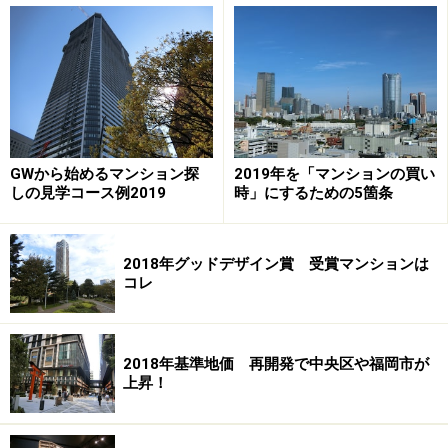
「特に影響はなく、納得いくまで検討を続ける」・・・
31.9％
「予算を上げて購入検討を続ける」・・・7.8％
「購入時期を早める」・・・6.6％
「購入時期を遅らせる」・・・6.6％
「プランを変更する（希望する部屋数の変更、間取りの
変更」・・・3.4％
GWから始めるマンション探
2019年を「マンションの買い
しの見学コース例2019
時」にするための5箇条
「予算を下げて購入検討を続ける」・・・3.2％
「エリアを変更する」・・・2.3％
「当てはまるものはない」・・・5.0％
2018年グッドデザイン賞 受賞マンションは
コレ
「中古物件の購入を検討する（新築物件の購入をあきら
める）｝・・・7.6％
2018年基準地価 再開発で中央区や福岡市が
「当分購入を見送る」・・・3.5％
上昇！
「戸建ての購入を検討する（マンション購入をあきらめ
る）」・・・1.2％