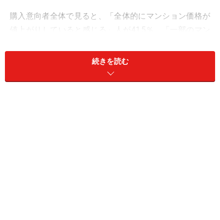
購入意向者全体で見ると、「全体的にマンション価格が
値上がりしていると感じる」人が41.5％、「一部のマン
ション価格が値上がりしていると感じる」人が32.2％。
合わせると実に73.7％の人が値上がりしていると感じて
続きを読む
います。この傾向は、マンションの購入検討段階が進む
につれ高まり、「漠然と思い立ったところ」の段階の方
は、57.6％の人が値上がりを感じているのに対し、「実
際にモデルルーム、現地、物件を見に行っているとこ
ろ」の方は、82.4％の人が値上がりを感じています。地
域ごとに価格の上昇トレンドに強弱があるので、新築マ
ンションを検討しているほとんどの人は、価格上昇を認
知していると思ってよいでしょう。では、そのあとの行
動はどうするのでしょうか？ アンケート結果とその際
の留意点を考えてみます。