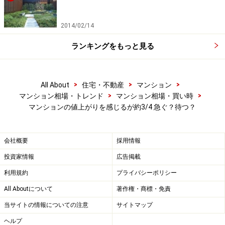
す。できれば今の家よりも＋15平米ぐらいの広さは欲し
いところでしょう。
2014/02/14
ランキングをもっと見る
2位は、「資産を持ちたい・資産として有利だと思った
から」が19.4％。ここ数年、マンション価格が上昇して
いることもあり資産としての魅力が上がっていることも
>
>
>
All About
住宅・不動産
マンション
>
>
検討理由の上位に上がっている理由でしょう。3位は、
マンション相場・トレンド
マンション相場・買い時
マンションの値上がりを感じるが約3/4 急ぐ？待つ？
「もっと交通の便の良いところに住みたいから」の
17.8％。4位の「通勤に便利なところに住みたいから」が
16.1％とランクアップしているように、便利さを求める
会社概要
採用情報
傾向は高まっています。都心エリアのマンション人気も
投資家情報
広告掲載
こうしたニーズの表れでしょう。昨年10位だった「現在
利用規約
プライバシーポリシー
は金利が低く、買い時だと思った」は、ランクアップし
All Aboutについて
著作権・商標・免責
て8位に。住宅ローン金利が低く、返済プランを計画し
当サイトの情報についての注意
サイトマップ
やすいことを検討理由に挙げている人も多いようです。
ヘルプ