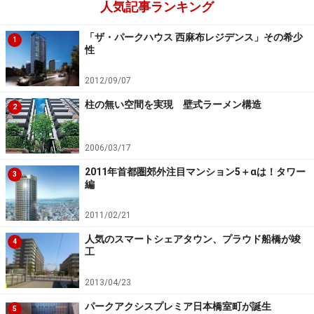
人気記事ランキング
ながら購入プランを考えていきましょう。
「ザ・パークハウス 西麻布レジデンス」その希少
1
性
「広い家」「資産を持ちたい」「交通の便
2012/09/07
が良い」が検討理由の上位
柱の無い空間を実現 壁式ラーメン構造
「通勤に便利な場所」「金利が低く」が上
2
昇
2006/03/17
2011年首都圏郊外注目マンション5＋αは！タワー
3
編
「現在マンション購入を検討している理由」（出典：メジャ
2011/02/21
ーセブンのマンショントレンド調査Vol22）
人気のスマートシェアタウン、プラウド船橋が竣
4
同調査によれば、「現在マンションを購入している理
工
由」として、「もっと広い家に住みたいから」としてい
2013/04/23
る人が全体の21.3％で1位です。器が大きい方が、家族構
パークアクシスプレミア日本橋室町が誕生
成の変化や成長に対応しやすく暮らしに余裕ができま
5