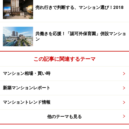
売れ行きで判断する、マンション選び！2018
新築マンション購入検討意向者のうち「当分購入を見送
る」とした方は、3.5％。戸建てや中古に検討先を切り替
える方は8.8％で多くの人は、諸条件を変更するなどしな
がら新築マンションの購入意向を続けて持っているよう
共働きを応援！「認可外保育園」併設マンショ
ン
です。
この記事に関連するテーマ
都心エリアから徐々に郊外へ価格上昇が波及も売れ行きは堅
調
マンション相場・買い時
留意したいのが、「無理な購入プラン」にならないこと
と「安易に妥協しない」ことです。ローンが組め購入で
新築マンションレポート
きたとしても、返済に窮してしまうようでは困ります。
マンショントレンド情報
また、購入にこだわりすぎて、安易に立地や広さを妥協
して思い描いた暮らしが実現できないようなら本末転倒
他のテーマも見る
です。「何で新築分譲マンションを買おうと思ったか」
を振り返って、選択肢を広げつつ重視ポイントを押さえ