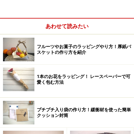
あわせて読みたい
フルーツやお菓子のラッピングやり方！厚紙バ
三角に折る
スケットの作り方を紹介
2.次に横半分に折ります。
1本のお花をラッピング！ レースペーパーで可
愛く包む方法
横に折る
3.いったん開き、図のように頂点を1cmほどずらして折
りなおします。
プチプチ入り袋の作り方！緩衝材を使った簡単
クッション封筒
頂点をずらして折る