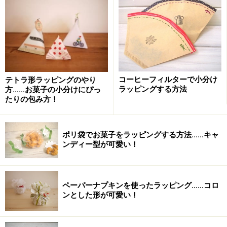
4.裏返し、頂点を折り筋に合わせた位置で下向きに折り
ます。
下に折り返す
コーヒーフィルターで小分け
テトラ形ラッピングのやり
5.さらに裏返し、右の角を中心に向けて折ります。この
ラッピングする方法
方……お菓子の小分けにぴっ
とき、中心についている折り筋から1.5cm程度はみ出す
たりの包み方！
ようにして折ります。
ポリ袋でお菓子をラッピングする方法……キャ
ンディー型が可愛い！
横を折る
6.左側の角も同じように、中心に向けて折ります。折っ
てから端を右側のポケットになっている部分に入れ込み
ペーパーナプキンを使ったラッピング……コロ
ンとした形が可愛い！
ます。