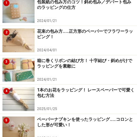
レースペーパー風切り紙の作り方（円形）……ラッピ
包装紙の包み方のコツ！斜め包み／デパート包み
1
のラッピングの仕方
ング例つき
ラッピング飾りにも！折り紙で折るハートの作り方
2024/01/21
和柄折り紙・千代紙フリー素材！無料ダウンロード
花束の包み方……正方形のペーパーでフラワーラッ
2
ピング！
&印刷できるサイト
2024/04/01
※記事内容は執筆時点のものです。最新の内容をご確認くださ
箱に巻くリボンの結び方！ 十字結び・斜めがけで
い。
3
ラッピングを素敵に
2024/01/21
1本のお花をラッピング！ レースペーパーで可愛く
4
包む方法
2025/01/25
ペーパーナプキンを使ったラッピング……コロンと
5
した形が可愛い！