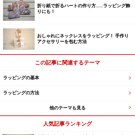
反対側を折る
折り紙で折るハートの作り方……ラッピング飾
りにも！
7.表に返してできあがり。中身を入れるときは、まずこ
こまで折ってしまってから、もう一度開いて包みなおし
ます。必要に応じて後ろを糊付けして固定してくださ
おしゃれにネックレスをラッピング！ 手作り
アクセサリーを包む方法
い。
この記事に関連するテーマ
できあがり
ラッピングの基本
【関連記事】
ラッピングの方法
折り紙ポチ袋の作り方！簡単おしゃれなぽち袋の折
り方4種
他のテーマも見る
紙箱の作り方を紹介！折り紙やチラシで簡単便利な
人気記事ランキング
紙箱を作ろう