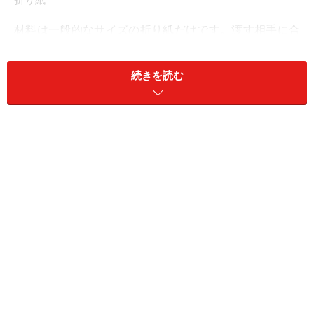
折り紙
材料は一般的なサイズの折り紙だけです。渡す相手に合
わせて、いろいろな柄で作ると楽しいですね。正方形の
紙でできますので、包むものに応じてサイズを変えても
続きを読む
ＯＫ。
折り方手順
1.まず、頂点を合わせて三角に折ります。