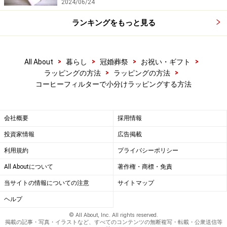
2024/06/24
ランキングをもっと見る
>
>
>
>
All About
暮らし
冠婚葬祭
お祝い・ギフト
>
>
ラッピングの方法
ラッピングの方法
Amazonで見る
コーヒーフィルターで小分けラッピングする方法
会社概要
採用情報
【関連記事】
投資家情報
広告掲載
利用規約
プライバシーポリシー
バレンタインラッピング手作りアイデア10選…大量
友チョコ用にも！
All Aboutについて
著作権・商標・免責
ビニール袋・ポリ袋のラッピング方法！かわいいお
当サイトの情報についての注意
サイトマップ
菓子の包み方
ヘルプ
【簡単ラッピング】チョコレートケーキの喜ばれる
© All About, Inc. All rights reserved.
掲載の記事・写真・イラストなど、すべてのコンテンツの無断複写・転載・公衆送信等