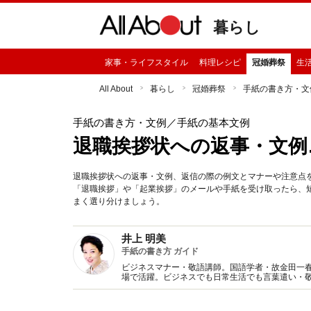
暮らし
家事・ライフスタイル
料理レシピ
冠婚葬祭
生
All About
暮らし
冠婚葬祭
手紙の書き方・文
手紙の書き方・文例
／手紙の基本文例
退職挨拶状への返事・文例
退職挨拶状への返事・文例、返信の際の例文とマナーや注意点
「退職挨拶」や「起業挨拶」のメールや手紙を受け取ったら、
まく選り分けましょう。
井上 明美
手紙の書き方 ガイド
ビジネスマナー・敬語講師。国語学者・故金田一
場で活躍。ビジネスでも日常生活でも言葉遣い・
くばりのある言葉の使い方や注意点について各場