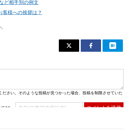
司など相手別の例文
お客様への挨拶は？
い。