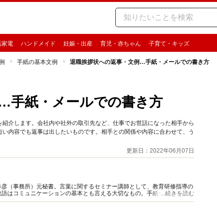
活家電
ハンドメイド
妊娠・出産
育児・赤ちゃん
子育て・キッズ
例
手紙の基本文例
退職挨拶状への返事・文例…手紙・メールでの書き方
…手紙・メールでの書き方
を紹介します。会社内や社外の取引先など、仕事でお世話になった相手から
短い内容でも返事は出したいものです。相手との関係や内容に合わせて、う
更新日：2022年06月07日
春彦（事務所）元秘書。言葉に関するセミナー講師として、教育研修指導の
敬語はコミュニケーションの基本とも言える大切なもの。手紙や会話での心
...続きを読む
面ごとに詳しく解説いたします。