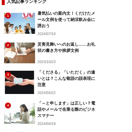
人気記事ランキング
暑気払いの案内文！くだけたメ
1
ール文例を使って納涼飲み会に
誘おう
2024/07/10
災害見舞いへのお返し……お礼
2
状の書き方や挨拶文例
2023/10/23
「くださる」「いただく」の違
3
いとは？こんな敬語の誤表現に
注意
2024/04/22
「～と申します」は正しい？電
4
話やメールで名乗る際のビジネ
スマナー
2024/04/19