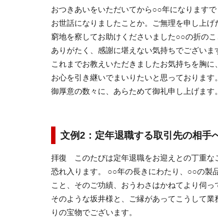
おつきあいをいただいてから○○年になります
お世話になりましたことか。ご無理を申し上げ
窮地を察してお助けくださいました○○の折の
ありがたく、感謝に堪えない気持ちでございま
これまでお教えいただきましたお気持ちを胸に
お心を引き継いでまいりたいと
御厚意の数々に、あらためて御礼申し
文例2：定年退職する取引先の相
拝復 このたびは定年退職をお迎えとの丁重な
恐れ入ります。 ○○年の長きにわたり、○○の
こと、そのご功績、おうわさはかねてより伺っ
そのような坂井様と、ご縁があってこうして業
りの宝物でございます。