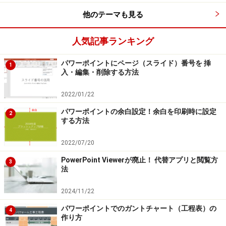
他のテーマも見る
人気記事ランキング
パワーポイントにページ（スライド）番号を 挿
1
入・編集・削除する方法
2022/01/22
パワーポイントの余白設定！余白を印刷時に設定
2
する方法
2022/07/20
PowerPoint Viewerが廃止！ 代替アプリと閲覧方
3
法
2024/11/22
パワーポイントでのガントチャート（工程表）の
4
作り方