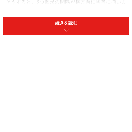
そうすると、3つ図形の間隔が横方向に均等に揃いま
す。
続きを読む
3つの円の間隔が等間隔に揃った
この方法は、PowerPointのどのバージョンでも同じよう
に操作できますが、図形を描画した後にいくつもの手順
が必要です。
※記事内容は執筆時点のものです。最新の内容をご確認くださ
い。
※OSやアプリ、ソフトのバージョンによっては画面表示、操作方
法が異なる可能性があります。