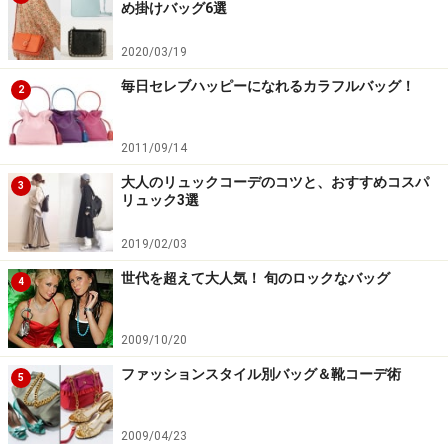
め掛けバッグ6選
汚れ落としクリームを適量乗せる
2020/03/19
革によって、汚れ落としの方法が異なります。最もベー
毎日セレブハッピーになれるカラフルバッグ！
2
シックな牛革のお手入れ方法についてご説明します。
2011/09/14
まずは、乾いた布などで革バッグの表面に付着している
大人のリュックコーデのコツと、おすすめコスパ
3
汚れを拭き取ります。適量の汚れ落としクリームをネル
リュック3選
生地などの柔らかい布に取ります。直径1cm程の大きさ
2019/02/03
が目安です。この際、一気にバッグに付けてしまわない
世代を超えて大人気！ 旬のロックなバッグ
ように、薄く伸ばして下さい。
4
2009/10/20
底面で試し拭きを行う
ファッションスタイル別バッグ＆靴コーデ術
5
続いて、底面の目立たない部分で試し拭きします。最初
から、表面の目立つ部分に塗っててしまうと、革の質に
2009/04/23