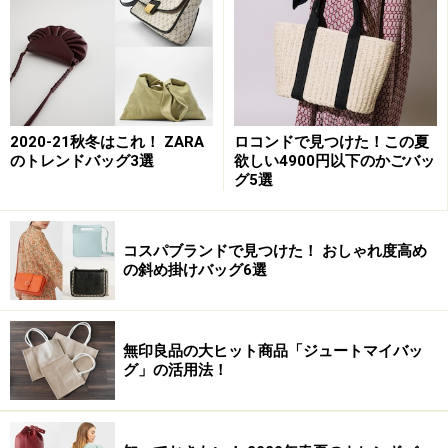
じ感覚できっと馴染み深いはず。
今回は、手軽にできる革バッグ&革製品のお手入れ方法
をレクチャーします。
2020-21秋冬はこれ！ ZARA
ロコンドで見つけた！この夏
のトレンドバッグ3選
欲しい4900円以下のかごバッ
グ5選
革バッグのお手入れは、「お肌」のお手入
れと同じ
コスパブランドで見つけた！ おしゃれ度高め
の斜め掛けバッグ6選
お手入れはツーステップで完了
無印良品の大ヒット商品「ジュートマイバッ
グ」の活用法！
革バッグ、革製品のお手入れは、基本的にはお肌のお手
入れと同じです。女性にとって、スキンケアが必要なの
と同じように、革バッグにも清潔さと適度なケアが必要