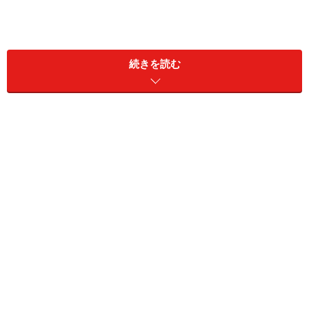
【目次／コンテンツ】
・
牛革バックがグーンと長持ちする、基本のお手入れ
続きを読む
・
エナメル革は、専用の汚れ落としローションでケア
・
初めてのケアでそろえておきたい、おすすめのお手入
れグッズ
まず、革バッグ、革製品を丁寧にケアすることの一番の
メリットは、何と言っても長持ちさせる事ができるこ
と！
経年劣化という言葉を耳にしたことがある人も多いと思
いますが、革バッグの特長は使い込むほどに味わいが出
てくるという点にもあります。時間と共に感じる古さ
も、使い込むうちにできていくシワの感覚も楽しめるの
が、革バッグや革製品の良さといえるでしょう。