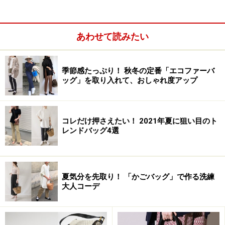
あわせて読みたい
季節感たっぷり！ 秋冬の定番「エコファーバ
ッグ」を取り入れて、おしゃれ度アップ
コレだけ押さえたい！ 2021年夏に狙い目のト
レンドバッグ4選
夏気分を先取り！ 「かごバッグ」で作る洗練
一方、革のお手入れに詳しくないと、初心者には難し
大人コーデ
い？ または、面倒なのでは？ と敬遠しがちですが、実
はだれでもとても簡単にできてしまいます。とくに、女
性にとって革バッグのお手入れは、お肌のお手入れと同