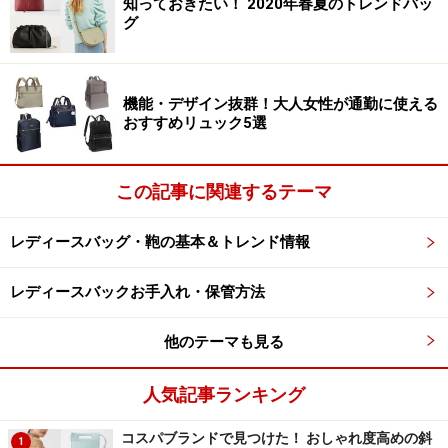
知っておきたい！ 2020年春夏のトレンドバッ
なので、一ヶ月に一回くらいのペースで行いましょう。
グ
・STEP1 汚れを落とす
ブラシや乾いた布、汚れ落としなどでホコリや汚れを取
機能・デザイン抜群！大人女性が通勤に使える
おすすめリュック5選
り除く
・STEP2 保湿
この記事に関連するテーマ
それぞれの革に合った栄養クリームを塗って保湿する
レディースバッグ・鞄の基本＆トレンド情報
手順は以上です！
さっそく具体的にこの二つのお手入れ方法をレクチャー
レディースバックお手入れ・保管方法
したいと思います。
他のテーマも見る
人気記事ランキング
STEP1 汚れを落とす
コスパブランドで見つけた！ おしゃれ度高めの斜
1