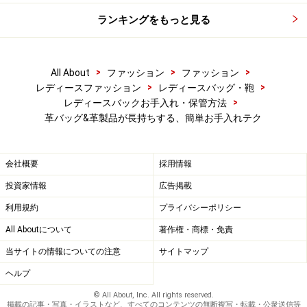
よってはあとが残ってしまう場合もあるので注意が必要
ランキングをもっと見る
です。
>
>
>
All About
ファッション
ファッション
STEP2 保湿する
>
>
レディースファッション
レディースバッグ・鞄
>
レディースバックお手入れ・保管方法
革バッグ&革製品が長持ちする、簡単お手入れテク
革専用の栄養クリーム
会社概要
採用情報
最後に、革専用の栄養クリームを全体に塗りこんで完成
投資家情報
広告掲載
です。栄養クリームには、革を乾燥によるひび割れから
利用規約
プライバシーポリシー
守り、艶を出す効果もあります。
正に、女性にとってのスキンケアと同じですよね。
All Aboutについて
著作権・商標・免責
当サイトの情報についての注意
サイトマップ
実は、エナメルバッグのお手入れ方法は、通常の牛革バ
ヘルプ
ッグとはすこしお手入れの仕方が違います。
© All About, Inc. All rights reserved.
掲載の記事・写真・イラストなど、すべてのコンテンツの無断複写・転載・公衆送信等