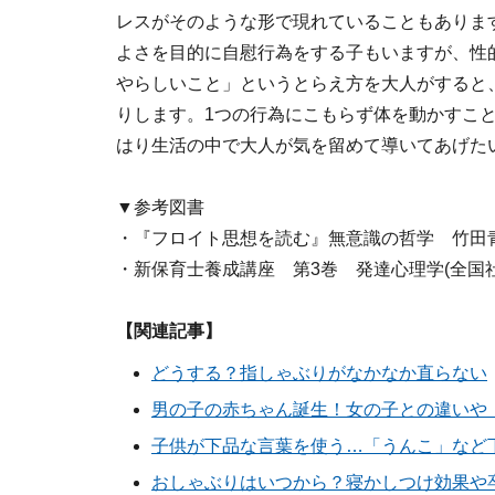
レスがそのような形で現れていることもありま
よさを目的に自慰行為をする子もいますが、性
やらしいこと」というとらえ方を大人がすると
りします。1つの行為にこもらず体を動かすこ
はり生活の中で大人が気を留めて導いてあげた
▼参考図書
・『フロイト思想を読む』無意識の哲学 竹田青
・新保育士養成講座 第3巻 発達心理学(全国
【関連記事】
どうする？指しゃぶりがなかなか直らない
男の子の赤ちゃん誕生！女の子との違いや
子供が下品な言葉を使う…「うんこ」など
おしゃぶりはいつから？寝かしつけ効果や