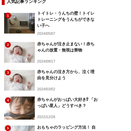
人気記事ランキング
トイトレ・うんちの壁！トイレ
1
トレーニングをうんちができな
い子へ
2024/05/07
赤ちゃんが泣き止まない！赤ち
2
ゃんの放置・無視は禁物
2024/09/17
赤ちゃんの泣き方から、泣く理
3
由を見分けよう
2024/03/02
赤ちゃんがおっぱい大好き⁉︎ 「お
4
っぱい星人」どうすべき？
2022/12/28
おもちゃのラッピング方法！ 自
5