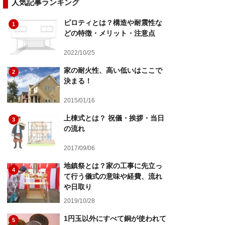
人気記事ランキング
ピロティとは？構造や耐震性な
1
どの特徴・メリット・注意点
2022/10/25
家の耐火性、高い低いはここで
2
決まる！
2015/01/16
上棟式とは？ 祝儀・挨拶・当日
3
の流れ
2017/09/06
地鎮祭とは？家の工事に先立っ
4
て行う儀式の意味や経費、流れ
や日取り
2019/10/28
1円玉以外にすべて銅が使われて
5