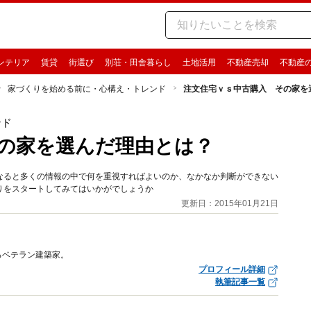
ンテリア
賃貸
街選び
別荘・田舎暮らし
土地活用
不動産売却
不動産
家づくりを始める前に・心構え・トレンド
注文住宅ｖｓ中古購入 その家を
ンド
の家を選んだ理由とは？
なると多くの情報の中で何を重視すればよいのか、なかなか判断ができない
りをスタートしてみてはいかがでしょうか
更新日：2015年01月21日
るベテラン建築家。
プロフィール詳細
執筆記事一覧