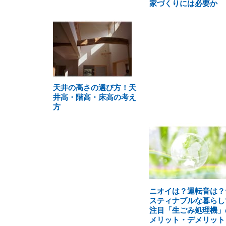
家づくりには必要か
天井の高さの選び方！天
井高・階高・床高の考え
方
ニオイは？運転音は？
スティナブルな暮らし
注目「生ごみ処理機」
メリット・デメリット