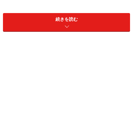
適合している金物の確認
接合部を効率よく緊結するための手段のひとつに接合金
続きを読む
物を使用する方法があります。接合金物はそこにかかる
力を有効に伝達するために品質はもちろん、耐力等の性
能が明らかで良質なものを選択することです。施主は金
物を選ぶということはしません。しかし、現場でどんな
金物が使われていて、どんな役割をはたしているのかく
らいは現場監督に聞いてみてはいかがでしょうか。ちな
みに、一般に一例として(財)日本住宅・木材技術センタ
ーが定める適合金物はＺマークが表示されています。