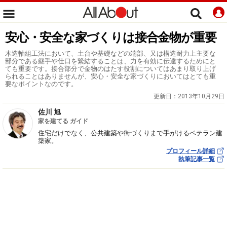
安心・安全な家づくりは接合金物が重要
木造軸組工法において、土台や基礎などの端部、又は構造耐力上主要な
部分である継手や仕口を緊結することは、力を有効に伝達するためにと
ても重要です。接合部分で金物のはたす役割についてはあまり取り上げ
られることはありませんが、安心・安全な家づくりにおいてはとても重
要なポイントなのです。
更新日：
2013年10月29日
佐川 旭
家を建てる ガイド
住宅だけでなく、公共建築や街づくりまで手がけるベテラン建
築家。
プロフィール詳細
執筆記事一覧