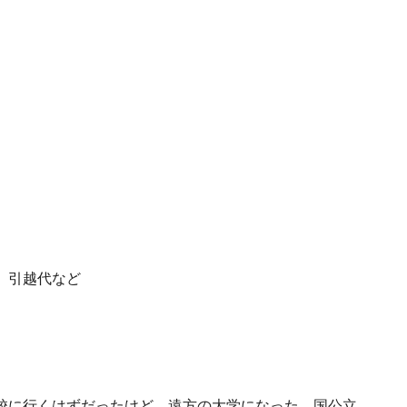
、引越代など
校に行くはずだったけど、遠方の大学になった、国公立