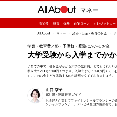
マネー
貯める
投資
保険
住宅ローン
クレジットカー
All About
マネー
結婚・出産・教育のお金
学
学費・教育費
／塾・予備校・受験にかかるお金
大学受験から入学までかか
子育ての中で一番お金がかかる大学の教育費。とてもうれしい
私立大で211万5200円！つまり、入学式までに200万円く
す。このお金をどう準備するのか計画を立てておきましょう。
山口 京子
家計簿・家計管理 ガイド
お金好きが高じてファイナンシャルプランナーの
ンシャルプランナー。テレビや全国の講演会で、