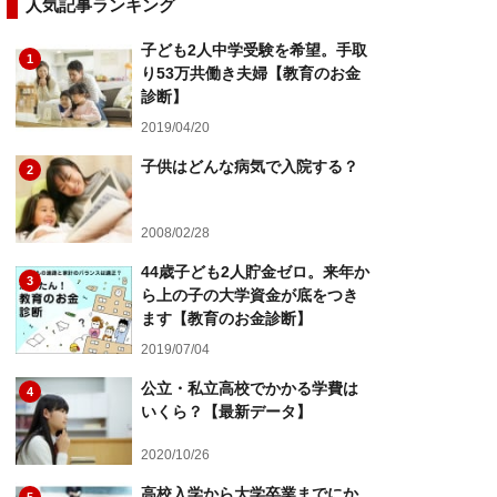
人気記事ランキング
子ども2人中学受験を希望。手取
1
り53万共働き夫婦【教育のお金
診断】
2019/04/20
子供はどんな病気で入院する？
2
2008/02/28
44歳子ども2人貯金ゼロ。来年か
3
ら上の子の大学資金が底をつき
ます【教育のお金診断】
2019/07/04
公立・私立高校でかかる学費は
4
いくら？【最新データ】
2020/10/26
高校入学から大学卒業までにか