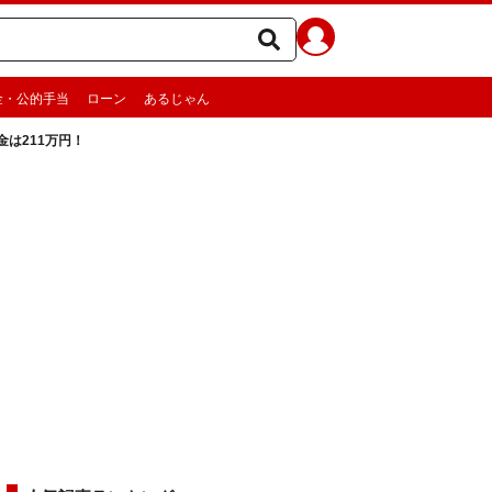
金・公的手当
ローン
あるじゃん
は211万円！