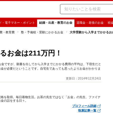
ド・電子マネー・ポイント
結婚・出産・教育のお金
退職金・老後のお金
税
費・教育費
塾・予備校・受験にかかるお金
大学受験から入学までかかるお金
るお金は211万円！
お金ですが、願書を出してから入学までにかかる費用の平均は、下宿生だと
らいお金が必要だということです。自宅生であっても思ったよりお金がかかりま
更新日：2014年12月24日
資格を取得。毎日着物生活。お茶の先生ではなく「お金」の先生、ファイナ
お金の話をする日々。
プロフィール詳細
執筆記事一覧