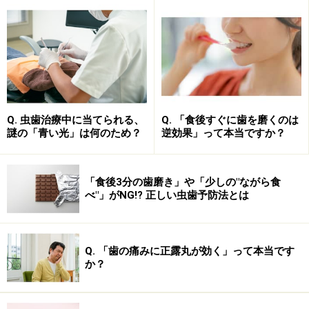
左右に2本ずつ存在するため口の中で合計8本の部分のか
ぶせものが対応します。。
■単独の冠のみ
インレー（歯の中に埋め込むもの）やブリッジ（歯のな
い前後をつないで作るもの）、連結冠（隣の歯とつなげ
Q. 虫歯治療中に当てられる、
Q. 「食後すぐに歯を磨くのは
て作るかぶせもの）の場合には使用できません。歯をか
謎の「青い光」は何のため？
逆効果」って本当ですか？
ぶせるタイプの形態のみです。
「食後3分の歯磨き」や「少しの"ながら食
口の中に直接スキャナーで画像を取り込みその日のうち
べ"」がNG!? 正しい虫歯予防法とは
に作成するタイプではありませんので、金属冠などと同
様に型をとってから取り付けるまでに1週間程度時間が
必要になることが多いようです。
Q. 「歯の痛みに正露丸が効く」って本当です
か？
CAD/CAM冠の特徴……金属アレルギーの有