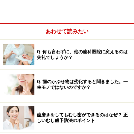
あわせて読みたい
＜目次＞
Q. 何も言わずに、他の歯科医院に変えるのは
CAD/CAM冠を利用するための条件
失礼でしょうか？
CAD/CAM冠の特徴……金属アレルギーの有無、保険
適用後の価格など
歯科医が考えるCAD/CAM冠のメリット・デメリット
Q. 歯のかぶせ物は劣化すると聞きました。一
生モノではないのですか？
CAD/CAM冠を利用するための条件
歯磨きをしてもむし歯ができるのはなぜ？ 正
しいむし歯予防法のポイント
■かぶせる場所
小臼歯部（犬歯の後ろにある小さな奥歯の２本）。上下