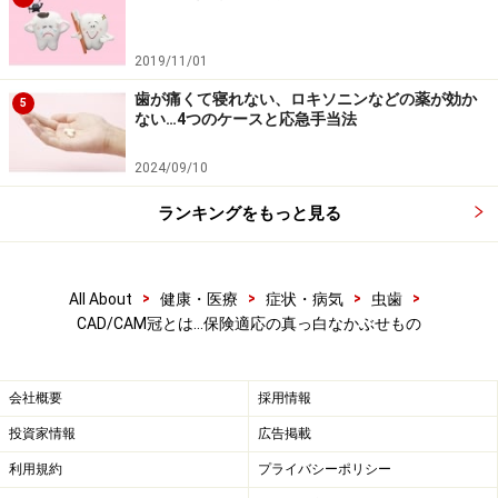
になります。歯の大きさを元々の自分の歯の大きさにす
るためには、金属冠などよりも歯をより多めに削り、土
台を小さくする必要があるため、かぶせるための歯の切
2019/11/01
削量はやや多くなります。
歯が痛くて寝れない、ロキソニンなどの薬が効か
5
ない…4つのケースと応急手当法
■価格
2024/09/10
金属冠が概ね4千円程度、CAD/CAM冠は概ね8千円程度
ランキングをもっと見る
かかります。（健康保険利用で、負担割合3割で計算。
かぶせもの部分を同じような歯で比較可能な設定にした
ため、実際の窓口金額ではなく目安です。）
>
>
>
>
All About
健康・医療
症状・病気
虫歯
CAD/CAM冠とは…保険適応の真っ白なかぶせもの
歯科医が考えるCAD/CAM冠のメリット・デ
メリット
会社概要
採用情報
投資家情報
広告掲載
実際の臨床でCAD/CAM冠を利用するかどうかの判断に必
利用規約
プライバシーポリシー
要なのは、審美的なメリットだけではなく、強度と耐久