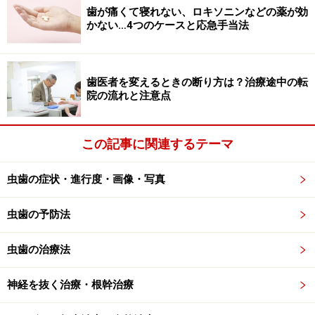
無、保険適用後の価格など
歯が痛くて寝れない、ロキソニンなどの薬が効
かない…4つのケースと応急手当法
実際にCAD/CAM冠治療を行って気がついたことをまとめ
てみます。
歯医者を変えるときの断り方は？治療途中の転
院の流れと注意点
■色
自費治療で行われるセラミック冠に比べると、単調な色
で透明感が少ないため自然感に乏しい感じで逆に目立ち
この記事に関連するテーマ
ます。しかし金属の銀色のかぶせものに比べれば、はる
かに目立ちにくくなります。
虫歯の症状・進行度・画像・写真
虫歯の予防法
■強度と硬さ
セラミック冠が金属冠と同様な強度を持っているのに対
虫歯の治療法
して、金属ほどの強度はないため、欠けたり破折して外
れたりするリスクがあります。それでも以前のレジンジ
神経を抜く治療・根幹治療
ャケットクラウン（樹脂のみで作る白いかぶせもの）に