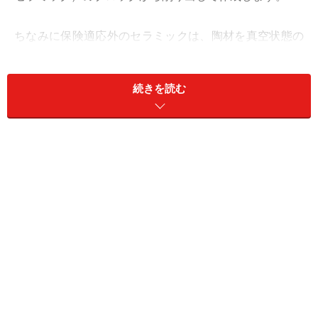
ちなみに保険適応外のセラミックは、陶材を真空状態の
窯の中で焼きあげて作るため、手間がかかりますが耐久
性は抜群。普通の銀色金属のかぶせものは、手作業で歯
続きを読む
の形のワックス原型を作り、これを石膏の筒の中に沈め
て高温の炉の中で焼いて空洞を作り、その中に金属を流
し込んで作る鋳造法が用いられます。保険適応の
CAD/CAM冠では、手作業で作ったワックスをスキャンし
てハイブリッドのブロックから削り出して作ります。