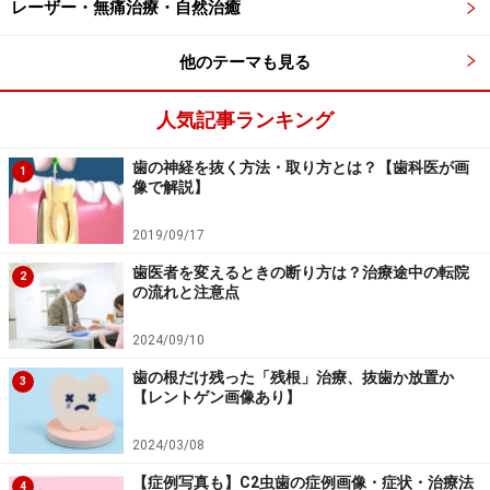
比べれば強度は向上しています。表面の硬度はセラミッ
レーザー・無痛治療・自然治癒
ク冠や金属冠ほどの硬さはありません。しかし逆に硬す
ぎることもなく適度な磨耗が起こるため、噛み合わせに
他のテーマも見る
優しいかぶせものです。
人気記事ランキング
■金属アレルギー
歯の神経を抜く方法・取り方とは？【歯科医が画
1
歯科で利用されている合金は、健康被害やアレルギー反
像で解説】
応などを起こしにくい配合に調整されています。それで
2019/09/17
も金属を常に口の中に入れておくため、アレルギーのリ
歯医者を変えるときの断り方は？治療途中の転院
スクは排除できませんでした。しかしCAD/CAM冠は金属
2
の流れと注意点
を全く使用しないため、金属アレルギーの心配がなくな
ります。
2024/09/10
歯の根だけ残った「残根」治療、抜歯か放置か
3
【レントゲン画像あり】
■歯の切削量
かぶせものは厚みによって強度が決定します。実用に耐
2024/03/08
えられる強度を得るためには、金属冠よりも厚みが必要
【症例写真も】C2虫歯の症例画像・症状・治療法
4