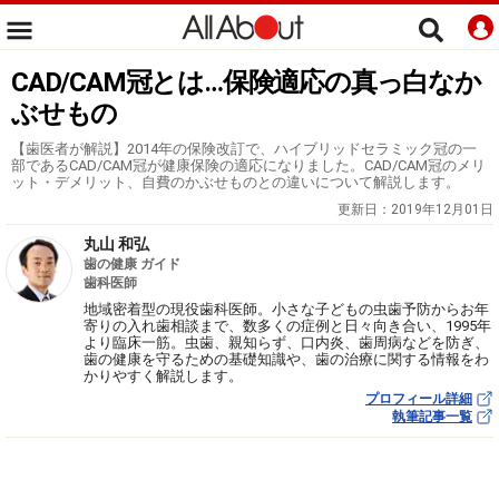
CAD/CAM冠とは…保険適応の真っ白なか
ぶせもの
【歯医者が解説】2014年の保険改訂で、ハイブリッドセラミック冠の一
部であるCAD/CAM冠が健康保険の適応になりました。CAD/CAM冠のメリ
ット・デメリット、自費のかぶせものとの違いについて解説します。
更新日：
2019年12月01日
丸山 和弘
歯の健康 ガイド
歯科医師
地域密着型の現役歯科医師。小さな子どもの虫歯予防からお年
寄りの入れ歯相談まで、数多くの症例と日々向き合い、1995年
より臨床一筋。虫歯、親知らず、口内炎、歯周病などを防ぎ、
歯の健康を守るための基礎知識や、歯の治療に関する情報をわ
かりやすく解説します。
プロフィール詳細
執筆記事一覧