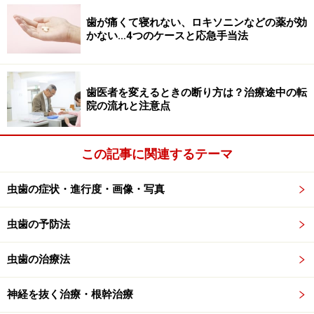
ます。
歯が痛くて寝れない、ロキソニンなどの薬が効
かない…4つのケースと応急手当法
治療後に起こりやすい歯の詰め物への不
満・その理由
歯医者を変えるときの断り方は？治療途中の転
院の流れと注意点
■ 詰めた直後から少し黒い
詰めた直後であっても、歯と樹脂の光の透過性が異なる
ため、歯と歯の間の詰め物などが暗く見えることがあり
この記事に関連するテーマ
ます。そのため樹脂の色を少し白くものを使ったりしま
すが、厳密に合わせることは困難なことが多いようで
虫歯の症状・進行度・画像・写真
す。詰め物の面積が小さいと逆に目立ちやすくなること
虫歯の予防法
もあります。
虫歯の治療法
■ 詰め物が着色しやすい
レジンが劣化したり摩耗してくるとフィラー成分が表面
神経を抜く治療・根幹治療
に飛び出てくるため、凸凹が出来て色素が沈着しやすく