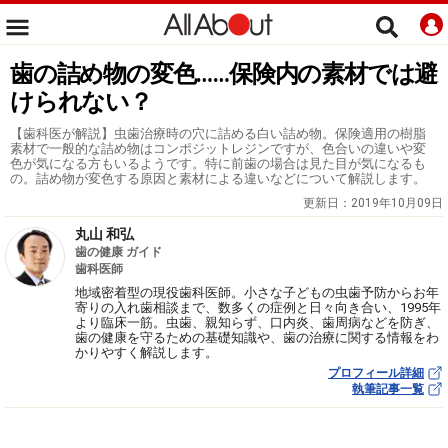
歯の詰め物の変色……保険内の素材では避
けられない？
【歯科医が解説】虫歯治療時の穴に詰める白い詰め物。保険適用の樹脂
素材で一般的な詰め物はコンポジットレジンですが、色合いの違いや変
色が気になる方もいるようです。特に前歯の場合は見た目が気になるも
の。詰め物が変色する原因と素材による違いなどについて解説します。
更新日：
2019年10月09日
丸山 和弘
歯の健康 ガイド
歯科医師
地域密着型の現役歯科医師。小さな子どもの虫歯予防からお年
寄りの入れ歯相談まで、数多くの症例と日々向き合い、1995年
より臨床一筋。虫歯、親知らず、口内炎、歯周病などを防ぎ、
歯の健康を守るための基礎知識や、歯の治療に関する情報をわ
かりやすく解説します。
プロフィール詳細
執筆記事一覧