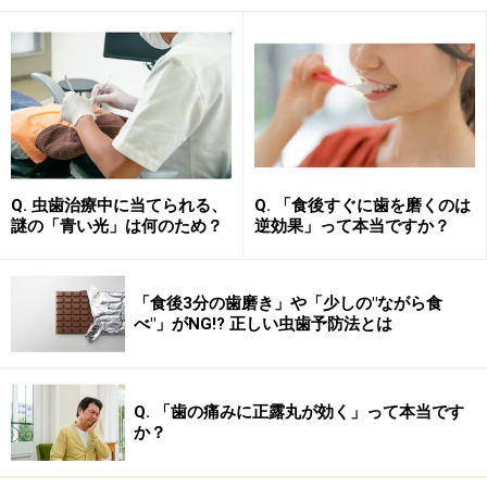
が一般的。それに耐摩耗性や強度が向上するようにフィ
ラーと言われる無機質が混ぜ込んであります。分かりや
すく例えると、コンクリートを作る際に、セメントに砂
利を混ぜて強度を増しているのと同じ仕組みになるので
す。
この配合でフィラーが大きく硬くなれば耐久性が増し、
Q. 虫歯治療中に当てられる、
Q. 「食後すぐに歯を磨くのは
少なければ表面が滑らかになりやすく、光沢も出やすく
謎の「青い光」は何のため？
逆効果」って本当ですか？
なります。歯の詰め物はこれらの大きさや量がバランス
よく混ざったペースト状になっていて、それらを虫歯を
「食後3分の歯磨き」や「少しの"ながら食
取り除いたは穴に詰め込んで形を作ってから、光を当て
べ"」がNG!? 正しい虫歯予防法とは
て硬化させます。
素材は決められた波長の光を受けたときに固まるように
Q. 「歯の痛みに正露丸が効く」って本当です
作られています。穴に詰めて成形してから、青を発する
か？
波長の光を照射することで急速に硬化させることができ