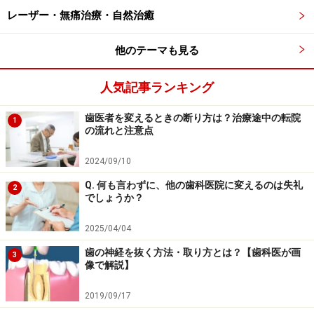
なります。この場合表面を滑沢になるまで削って研磨す
レーザー・無痛治療・自然治癒
ることで、着色しにくくすることができますが、削るこ
とで、樹脂の形態が変わるため、歯の全体のバランスが
他のテーマも見る
崩れるようであれば、詰め直すこともあります。
人気記事ランキング
■ 詰め物の周囲に線が見える
歯医者を変えるときの断り方は？治療途中の転院
1
樹脂と歯との境目が線のように目立つことがあります。
の流れと注意点
これは歯との接着面がわずかにかけたり樹脂が磨り減っ
2024/09/10
たりするためですが、凹みが大きいようであれば詰め直
Q. 何も言わずに、他の歯科医院に変えるのは失礼
して対応するようになります。しかし一般的には、ごく
2
でしょうか？
わずかに表面的にヒビのようなわずかな隙間に着色が起
こっているだけです。内部まで虫歯が進行していない場
2025/04/04
合も多く、そのままでも虫歯の進行には影響ありませ
歯の神経を抜く方法・取り方とは？【歯科医が画
3
ん。
像で解説】
2019/09/17
■ 色が違う感じがする