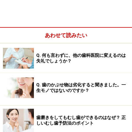
詰め物はペースト状や直接流し込むシリンジタイプのものな
どがある
あわせて読みたい
Q. 何も言わずに、他の歯科医院に変えるのは
失礼でしょうか？
Q. 歯のかぶせ物は劣化すると聞きました。一
生モノではないのですか？
歯の詰め物の素材のベースは「コンポレットレジン（以
下、レジン）」というプラスチックです。保険適用の治
歯磨きをしてもむし歯ができるのはなぜ？ 正
しいむし歯予防法のポイント
療で用いられる樹脂素材としては、コンポジットレジン