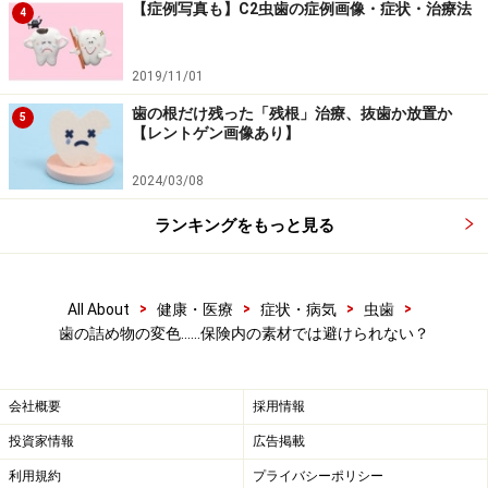
【症例写真も】C2虫歯の症例画像・症状・治療法
樹脂の色合いは豊富な種類がありますが、どうしても周
4
囲の歯の色に合わせにくいケースがあります。一般的な
色合いよりも、かなり明るかったり、暗かったりするケ
2019/11/01
ースです。天然の歯の色は周囲のは光や明るさなどによ
歯の根だけ残った「残根」治療、抜歯か放置か
5
【レントゲン画像あり】
っても見え方が異なるため、完全に一致するとこは、難
しいことが多いようです。
2024/03/08
ランキングをもっと見る
■ 何度詰め治しても目立ってくる
セラミックのような耐久性が期待できないため、時間と
ともに劣化して、変色や着色が起こりやすくなります。
>
>
>
>
All About
健康・医療
症状・病気
虫歯
しかし短期間で詰め替え続けることはお勧めできませ
歯の詰め物の変色……保険内の素材では避けられない？
ん。詰め替える際に、樹脂だけでなく歯をわずかに削る
ことがあるため、徐々に樹脂の面積が増加してくるリス
会社概要
採用情報
クがあります。虫歯が進行していないのであれば、むや
みな詰め替えは、控える方が、歯のトータルの寿命は長
投資家情報
広告掲載
くすることができます。
利用規約
プライバシーポリシー