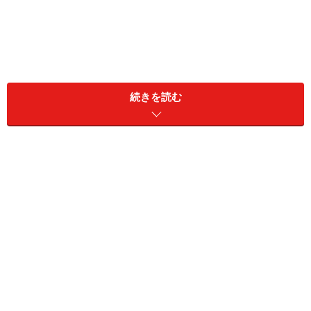
続きを読む
歯の詰め物の素材は、光で硬化する「コンポレット
レジン」
治療後に起こりやすい歯の詰め物への不満・その理
由
コンポジットレジンとセラミックの違いとは
歯の詰め物の素材は、光で硬化する「コン
ポレットレジン」