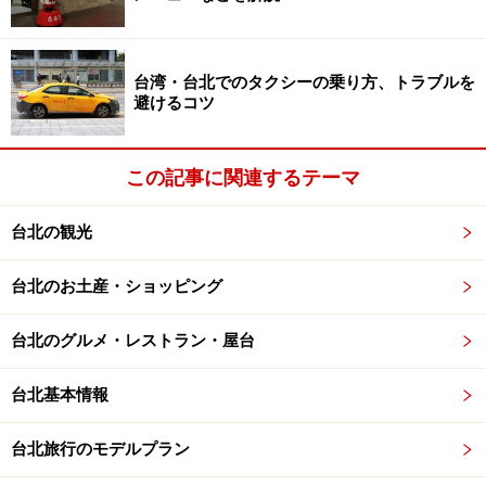
台湾・台北でのタクシーの乗り方、トラブルを
避けるコツ
悠遊カー（手前）と悠遊カーをカスタマイズするシール
悠遊カー（ヨウヨウカー・Easycard）は、これ1枚で台
この記事に関連するテーマ
北MRTと、台北の公共バスに乗れる便利なカード。売値
が500台湾元（約1,500円）でその内デポジットが100台
台北の観光
湾元（約300円）です。JRのSUICAやICOKAと同じよう
台北のお土産・ショッピング
に機械にかざすだけで乗り降るできるうえ、MRTでは運
賃が 2割引に、MRTからバスに乗り継げばバス運賃が約
台北のグルメ・レストラン・屋台
半額になる特典があります。 悠遊カーはMRT駅の窓口や
コンビニで購入できます。
台北基本情報
台北旅行のモデルプラン