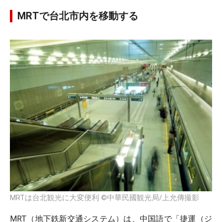
MRTで台北市内を移動する
MRTは台北観光に大変便利 ©中華民國観光局/上允傳撮影
MRT（地下鉄新交通システム）は、中国語で「捷運（ジ