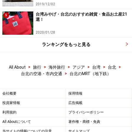
2019/12/02
台湾みやげ・台北のおすすめ雑貨・食品お土産21
5
選！
一日票を購入する
2020/01/28
一日票（イーリーピィヤオ・Oneday pass）はMRTが1日
ランキングをもっと見る
乗り放題になる切符です（猫空ケーブルカーを除く）。
駅で販売されているのはICカード式で、150台湾元＋デ
>
>
>
>
>
>
All About
旅行
海外旅行
アジア
台湾
台北
ポジット50台湾元で200台湾元（約600円）。当日から3
>
台北の空港・市内交通
台北のMRT（地下鉄）
日以内にパスを返却すればデポジット50台湾元は返却さ
れますが、カードを破損した場合は返金されません。
会社概要
採用情報
MRTは運賃が20～30台湾元と安いので、150台湾元以上
投資家情報
広告掲載
使用するには結構乗る必要があります。台北駅から出発
利用規約
プライバシーポリシー
して台北→中正紀念堂→忠孝復興→市政府→中山→劍潭
All Aboutについて
著作権・商標・免責
→台北と、これだけ回っても合計125台湾元です。ご自
当サイトの情報についての注意
サイトマップ