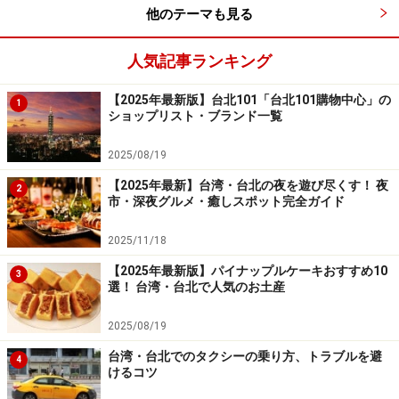
他のテーマも見る
人気記事ランキング
悠遊カー加値機。まず1番の位置に悠遊カーを置きます
【2025年最新版】台北101「台北101購物中心」の
1
ショップリスト・ブランド一覧
デポジットはカード返却時にカードの残額と共に返金さ
れますが、手数料20台湾元が差し引かれます。なので20
2025/08/19
元の区間×5回以上乗車するならお得！ 2泊3日の旅程だと
【2025年最新】台湾・台北の夜を遊び尽くす！ 夜
2
使いきれるかどうか……というところですが、乗り降りが
市・深夜グルメ・癒しスポット完全ガイド
非常にスムーズという点を考えると買っておいて損はな
2025/11/18
いと思います。カード破損の際はデポジットが返金され
ません。
【2025年最新版】パイナップルケーキおすすめ10
3
選！ 台湾・台北で人気のお土産
残金がなくなってきたら、駅にある｢悠遊カー加値機（ヨ
2025/08/19
ウヨウカーチャージ機）｣で100台湾元単位でチャージで
台湾・台北でのタクシーの乗り方、トラブルを避
4
きます。こちらは紙幣のみ使用が可能です。
けるコツ