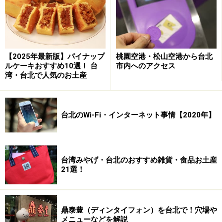
MRTでの携帯電話は「小さい声で」「手短に」「メール
で」という看板
MRTの車内では飲食禁止です。ペットボトルの飲料
【2025年最新版】パイナップ
桃園空港・松山空港から台北
ルケーキおすすめ10選！ 台
市内へのアクセス
を飲んだり、ガムをかんだり、アメをなめたりする
湾・台北で人気のお土産
と1,500台湾元（約4,500円）の罰金です。
ホームでの喫煙は堅く禁じられています。喫煙所も
ありません。こちらも1,500台湾元（約4,500円）の
台北のWi-Fi・インターネット事情【2020年】
罰金です。
携帯電話を使用するのは違反ではありませんが、小
さな声で話すのがマナーです。
台湾みやげ・台北のおすすめ雑貨・食品お土産
21選！
鼎泰豊（ディンタイフォン）を台北で！穴場や
メニューなどを解説
悠遊カーを購入する