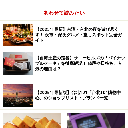
クンを投入するとゲートが開きます。
あわせて読みたい
MRT乗車の際、気をつけたいこと
【2025年最新】台湾・台北の夜を遊び尽く
す！ 夜市・深夜グルメ・癒しスポット完全ガ
イド
【台湾土産の定番】サニーヒルズの「パイナッ
プルケーキ」を徹底解説！ 値段や日持ち、人
気の理由は？
【2025年最新版】台北101「台北101購物中
心」のショップリスト・ブランド一覧