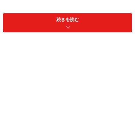
続きを読む
運賃がわかったら、画面にタッチ。
購入画面が出たら，画面上の1番では購入する切符
の金額を押し、2枚以上なら2番で枚数を指定。1枚
で良ければ枚数は押さない。
お金を投入。
ICトークン（切符）が出てきて完了。
改札機ではICトークンとカードをかざす絵がついている
所にタッチして入場します。出るときは改札機にICトー