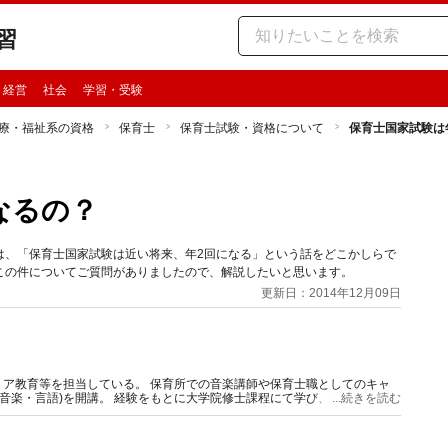
習
・経営
社会
学習・受験
療・福祉系の資格
保育士
保育士試験・資格について
保育士国家試験は
なるの？
は、「保育士国家試験は近い将来、年2回になる」という話をどこかしらで
この件についてご質問がありましたので、解説したいと思います。
更新日：2014年12月09日
ア教育等を担当している。 保育所での音楽講師や保育士職としてのキャ
(音楽・言語)を開講。 経験をもとに大学院修士課程にて学び、2017年より
...続きを読む