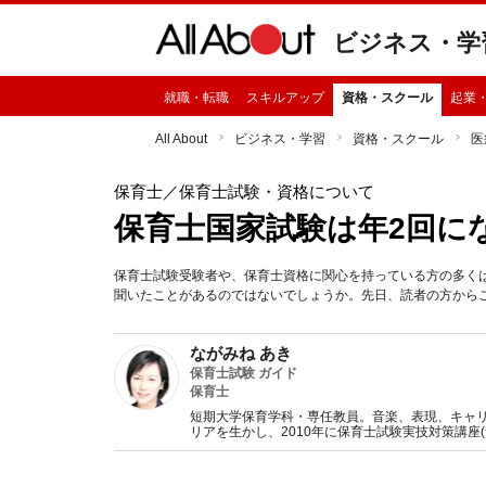
ビジネス・学
就職・転職
スキルアップ
資格・スクール
起業
All About
ビジネス・学習
資格・スクール
医
保育士
／保育士試験・資格について
保育士国家試験は年2回に
保育士試験受験者や、保育士資格に関心を持っている方の多く
聞いたことがあるのではないでしょうか。先日、読者の方から
ながみね あき
保育士試験 ガイド
保育士
短期大学保育学科・専任教員。音楽、表現、キャリ
リアを生かし、2010年に保育士試験実技対策講座
現職。