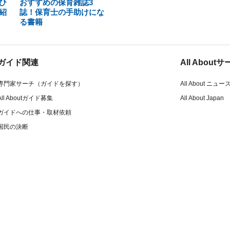
ひ
おすすめの保育雑誌3
紹
誌！保育士の手助けにな
る書籍
ガイド関連
All Abou
専門家サーチ（ガイドを探す）
All About ニュー
All Aboutガイド募集
All About Japan
ガイドへの仕事・取材依頼
国民の決断