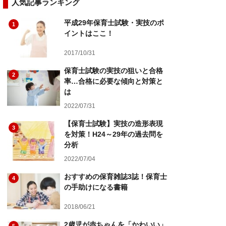
人気記事ランキング
平成29年保育士試験・実技のポ
1
イントはここ！
2017/10/31
保育士試験の実技の狙いと合格
2
率…合格に必要な傾向と対策と
は
2022/07/31
【保育士試験】実技の造形表現
3
を対策！H24～29年の過去問を
分析
2022/07/04
おすすめの保育雑誌3誌！保育士
4
の手助けになる書籍
2018/06/21
2歳児が赤ちゃんを「かわいい」