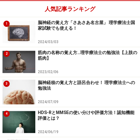
いうことを強調する為に、－を入れます。書くのに慣れてく
人気記事ランキング
れば、わざわざ書く必要はないです。
脳神経の覚え方「さあさあ名古屋」 理学療法士国
1
家試験でも使える！
この後ある法則を使います。 その名も「++の法則」（ダ
ブルプラスの法則）です。この法則の重要な点として、
2024/03/03
股関節の動作方向の中で最も制限が働く靱帯を++と表記
筋肉の名称の覚え方…理学療法士の勉強法【上肢の
2
する形になります。この++の位置を覚える事が大事なの
筋肉】
です。それを反映したのが下記になります。
2023/02/06
脳神経核の覚え方と語呂合わせ！ 理学療法士への
3
勉強法
腸骨大腿靱帯下部が伸展で++、恥骨大腿靱帯が外転で++、
腸骨大腿靱帯上部が内転で++、これを表に書き加えましょ
う。
2024/07/09
HDS-RとMMSEの使い分けや評価方法！認知機能
4
評価とは？
++の位置が大事な理由。それは++の上下は必ず+になる
というところにあります。下記をご覧ください。
2024/06/19