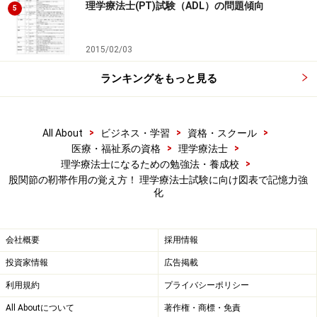
理学療法士(PT)試験（ADL）の問題傾向
5
各++の上下は+がつきます。内転は下に繰り上がる形になり
ます。前述した各靱帯の作用と見比べてみましょう。
2015/02/03
ランキングをもっと見る
その後、前提条件である「伸展で一番制限が働く」とい
うのを思い出してください。一番制限が働くのに外転や
>
>
>
All About
ビジネス・学習
資格・スクール
内転と＋の数が一緒というのはおかしいですよね？そこ
>
>
医療・福祉系の資格
理学療法士
で伸展にはひとつ+を加えます。
>
理学療法士になるための勉強法・養成校
股関節の靭帯作用の覚え方！ 理学療法士試験に向け図表で記憶力強
化
伸展で一番制限が働くという事を考えると+の数が少ないで
す。そこで坐骨大腿靱帯にひとつ+を足します。大腿骨頭靱
帯と間違えないようにする為には、隙間を空けずにひとつ足
会社概要
採用情報
し、大腿骨頭靱帯は内転に＋をひとつだけだから書き足さな
いと覚えてしまうと、よいでしょう。
投資家情報
広告掲載
利用規約
プライバシーポリシー
All Aboutについて
著作権・商標・免責