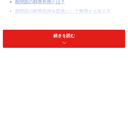
股関節の靱帯作用とは？
股関節の靭帯作用を図表にして整理する覚え方
続きを読む
股関節の靱帯作用とは？
解剖学において出題される股関節の靱帯作用。股関節の
靱帯は大きく4つありますが、作用を覚える場合、腸骨
大腿靱帯を上部と下部にわけて考えますので、合計5つ
として考えます。股関節の靱帯は、股関節の動きを制限
する作用があり、この制限方向について過去の国家試験
では出題されています。まずは文章ベースでその個々の
靱帯の作用を見ていきましょう。