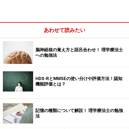
あわせて読みたい
脳神経核の覚え方と語呂合わせ！ 理学療法士
への勉強法
腸骨大腿靱帯上部：股関節伸展、内転、外旋を制
限 ※特に内転を制限
HDS-RとMMSEの使い分けや評価方法！認知
腸骨大腿靱帯下部：股関節伸展、外転、内転、外旋
機能評価とは？
を制限 ※特に伸展を制限
恥骨大腿靱帯：股関節伸展、外転、外旋 ※特に外
転を制限
記憶の種類について解説！ 理学療法士の勉強
法
坐骨大腿靱帯：股関節伸展、外転、内旋
大腿骨頭靱帯：股関節内転