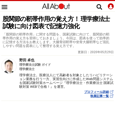
股関節の靭帯作用の覚え方！ 理学療法士
試験に向け図表で記憶力強化
「股関節の靭帯作用」に関する問題を、国家試験に向けて、股関節の靭
帯作用の覚え方を習得しておきましょう。今回は、図表を使って効率的
に記憶する方法をお教えします。大腿骨頭靭帯や坐骨大腿靭帯など混乱
しやすい問題を図表にして整理する覚え方です。
更新日：
2020年05月29日
野田 卓也
理学療法士試験 ガイド
理学療法士
理学療法士。医療法人にて高齢者を対象としたリハビリテーシ
ョン業務を行う一方、実習生向けに作成したWeb問題システム
を国家試験対策ホームページ『理学療法士・作業療法士 国家試
験対策 WEBで合格！』を運営。
プロフィール詳細
執筆記事一覧