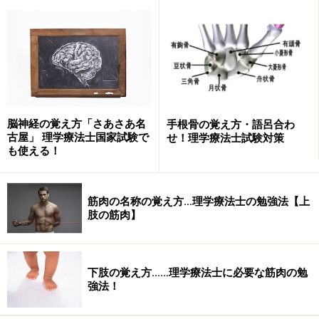
どうでしょうか？漢字が多く、ごちゃごちゃしており、
覚えようとする時点で気後れするのではないでしょう
か？そこで、多くの方は解剖図を見ながらイメージで作
用を覚えたり、人体模型で動きを確認したりされると思
います。
脳神経の覚え方「さあさあ名
手根骨の覚え方・語呂合わ
古屋」 理学療法士国家試験で
せ！理学療法士試験対策
無論、現場で働く将来の事を考えると正しい事なのです
も使える！
が、国家試験で確実に得点をとる為に覚えたい！という
のであれば、以下の方法だけで覚える事も可能です。
筋肉の名称の覚え方…理学療法士の勉強法【上
肢の筋肉】
股関節の靭帯作用を図表にして整理する覚
え方
下肢の覚え方……理学療法士に必要な筋肉の勉
強法！
まずは、下記のような表を描きます。正確にお伝えする
為に、ここでは靱帯名などしっかりと表記しています