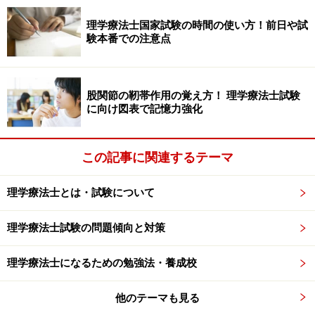
が、御自身で書く際は文字を略しても結構です。また、
理学療法士国家試験の時間の使い方！前日や試
表の枠も綺麗に描く必要はありません。位置関係がはっ
験本番での注意点
きり分ければ大丈夫です。
股関節の靭帯作用の覚え方！ 理学療法士試験
表は上部項目と横項目を正確に覚える必要があります。上部
に向け図表で記憶力強化
項目はMMTなどで学んだ関節の動きそのままですので、覚
えるのはさほど苦労はしないと思います。横項目は上から順
番に頭文字だけで"腸（上下）恥坐大"と覚えてしまえば楽に
なると思います。
この記事に関連するテーマ
理学療法士とは・試験について
股関節の靱帯作用の表を書く際に、必ず思い出して欲し
い前提条件があります。それは｢股関節の靱帯は屈曲には
理学療法士試験の問題傾向と対策
制限が働かない。伸展で一番制限が働く」という条件で
す。これを念頭に入れると表が下記のようになります。
理学療法士になるための勉強法・養成校
他のテーマも見る
前提条件から屈曲には、股関節の靱帯全て制限が働かないと