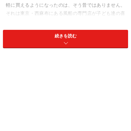
軽に買えるようになったのは、そう昔ではありません。
それは東京・西麻布にある風船の専門店が子ども達の喜
ぶ顔を見たくて、風船を売り始めたのが始まりだったの
かもしれません。
続きを読む
1986年、日本で初めてのバルーンの専門店・タキシード
ベアは、先代の社長（故人）がアメリカを訪れた際、お
店で風船が売られているのを見て「いつか日本でも風船
が必要とされる日が来る。」と確信したのが開店のきっ
かけだそうです。その予想は的中し、今では日本でも各
種パーティー、そして子どものイベント等でバルーンが
必要とされるようになりました。