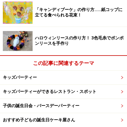
ズパーティーegmt
でキッズパーティープランナーとして
ご活躍中の島本紗央理さんによる会場の装飾やパーティ
「キャンディブーケ」の作り方……紙コップに
立てる食べられる花束！
ーのサポートなども受けられます。風船を沢山飾ったパ
ーティーなら子ども達は大喜びですね。その他、バルー
ンアートの展示会やパフォーマーの派遣なども行ってお
ハロウィンリースの作り方！ 3色毛糸でポンポ
られます。詳しくはお店にご相談ください。
ンリースを手作り
この記事に関連するテーマ
クリスマスパーティーにぴったりなバルー
ンがいっぱい！
キッズパーティー
キッズパーティーができるレストラン・スポット
クリスマスらしいバルーンがいっぱい！
子供の誕生日会・バースデーパーティー
この時期店内にはクリスマスパーティーを盛り上げてく
れそうなサンタクロースやスノーマンの可愛いバルーン
おすすめ子どもの誕生日ケーキ屋さん
が揃っていました。