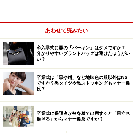
あわせて読みたい
卒入学式に黒の「バーキン」はダメですか？
分かりやすいブランドバッグは避けたほうがい
い？
タキシードベアの店内には沢山の風船が浮かんでおり、
卒業式は「黒や紺」など地味色の服以外はNG
来店した子ども達はみんな歓喜の声をあげています。人
ですか？黒タイツや黒ストッキングもマナー違
気キャラクターの風船から季節感のある風船まで。タキ
反？
シードベアには子どものパーティーから大人のパーティ
ーまで、様々なイベントに対応した素敵な風船が揃って
卒業式に保護者が袴を着て出席すると「目立ち
いるのです。
過ぎる」からマナー違反ですか？