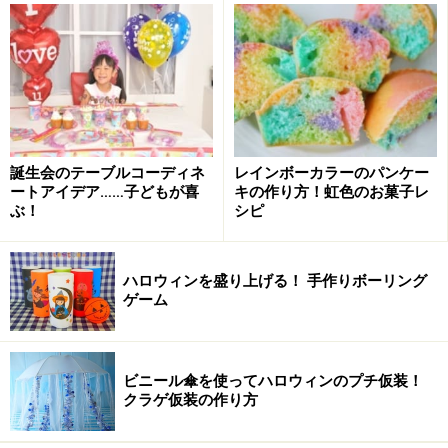
風船以外のパーティーグッズも豊富です。
アルミのバルーンなら、購入後、有料でヘリウムガスの
補充をしてもらえます。タキシードベアはバルーンだけ
でなく、パーティーのデコレーショングッズから紙の食
器まで、パーティーに必要な物が全て揃っているので、
誕生会のテーブルコーディネ
レインボーカラーのパンケー
ートアイデア……子どもが喜
キの作り方！虹色のお菓子レ
一店舗でパーティーグッズを買い揃える事ができるので
ぶ！
シピ
とても便利ですよ。
ハロウィンを盛り上げる！ 手作りボーリング
ゲーム
パーティープランナーの島本紗央理さん
ビニール傘を使ってハロウィンのプチ仮装！
また2階の会場を貸し切って楽しいキッズパーティーが
クラゲ仮装の作り方
開ける「パーティープラン」もあります。こちらは
キッ