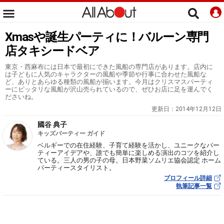
Xmasや誕生パーティに！バルーン専門
店タキシードベア
東京・西麻布には日本で最初にできた風船の専門店があります。店内に
は子どもに人気のキャラクターの風船や季節や行事に合わせた風船な
ど、ありとあらゆる種類の風船が揃います。今月はクリスマスパーティ
ーにピッタリな風船が沢山売られているので、ぜひお店に足を運んでく
ださいね。
更新日：
2014年12月12日
國谷 典子
キッズパーティー ガイド
ベルギーでの在住経験、子育て経験を活かし、ユニークなパー
ティーアイデアや、誰でも簡単に楽しめる演出のコツを紹介し
ている。三人の男の子の母。日本野菜ソムリエ協会認定 ホーム
パーティースタイリスト。
プロフィール詳細
執筆記事一覧