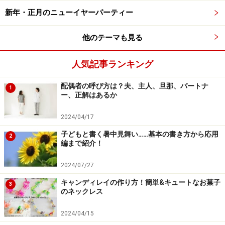
新年・正月のニューイヤーパーティー
他のテーマも見る
ヘリウムガスの入ったアルミ風船。
人気記事ランキング
アルミ風船のサンタクロースは立体的でほのぼのとした
デザイン、ボリュームもかなりあるので子ども達に人気
配偶者の呼び方は？夫、主人、旦那、パートナ
1
ー、正解はあるか
がありました。ヘリウムガスで浮かぶアルミの風船は、
お部屋に一つ飾るだけでもパーティーが盛り上がるので
2024/04/17
お勧めですよ。
子どもと書く暑中見舞い……基本の書き方から応用
2
編まで紹介！
2024/07/27
キャンディレイの作り方！簡単&キュートなお菓子
3
のネックレス
2024/04/15