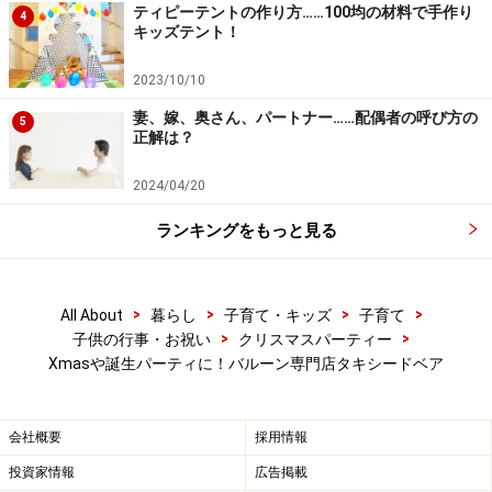
ティピーテントの作り方……100均の材料で手作り
4
タキシードベアの親子バルーンアート教室
キッズテント！
2023/10/10
妻、嫁、奥さん、パートナー……配偶者の呼び方の
5
親子バルーンアート教室
正解は？
タキシードベアでは毎月季節のイベントに合わせて、親
2024/04/20
子で参加できる楽しいバルーンアート教室を開いていま
ランキングをもっと見る
す。先ず店長さんから風船を膨らませたり、ひねったり
するバルーンアートの基本を習い、長い風船でプードル
や花などの簡単な作品を作ります。
>
>
>
>
All About
暮らし
子育て・キッズ
子育て
>
>
子供の行事・お祝い
クリスマスパーティー
Xmasや誕生パーティに！バルーン専門店タキシードベア
風船で作ったクリスマスツリー
会社概要
採用情報
風船の扱いに少し慣れてきたら、季節のイベントに合わ
投資家情報
広告掲載
せた素敵な作品を作っていきます。この日は緑の風船を