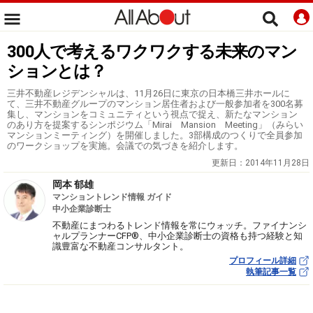
300人で考えるワクワクする未来のマン
ションとは？
三井不動産レジデンシャルは、11月26日に東京の日本橋三井ホールに
て、三井不動産グループのマンション居住者および一般参加者を300名募
集し、マンションをコミュニティという視点で捉え、新たなマンション
のあり方を提案するシンポジウム「Mirai Mansion Meeting」（みらい
マンションミーティング）を開催しました。3部構成のつくりで全員参加
のワークショップを実施。会議での気づきを紹介します。
更新日：
2014年11月28日
岡本 郁雄
マンショントレンド情報 ガイド
中小企業診断士
不動産にまつわるトレンド情報を常にウォッチ。ファイナンシ
ャルプランナーCFP®、中小企業診断士の資格も持つ経験と知
識豊富な不動産コンサルタント。
プロフィール詳細
執筆記事一覧