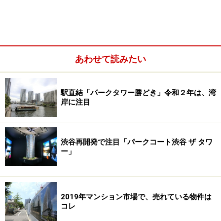
コミュニティの成功事例 37年を経た森の
あるマンション「サンシティ」
植樹とカルチャーハウスがコミュニティ形
成の一歩
あわせて読みたい
第1部で興味深かったのは、コミュニティの育て方での
東京都板橋区のマンション「サンシティ」の事例。「サ
駅直結「パークタワー勝どき」令和２年は、湾
ンシティ」は、三井不動産グループなどが関わり1977年
岸に注目
から順次竣工し1980年に街が完成した敷地面積約12万5
千平米、総戸数1872戸の大規模マンションです。最大人
口は、約6000人で、都内トップクラスの規模。丘陵地を
渋谷再開発で注目「パークコート渋谷 ザ タワ
活かした森を囲むように配置した多棟構成のランドスケ
ー」
ープで、近い年代でも平行に配置した高島平団地と比べ
街の雰囲気が随分異なります。この「サンシティ」は、
地域住民を含めた多くの人が参加するサンシティ祭りや
2019年マンション市場で、売れている物件は
24のサークルがあるなどコミュニティが活発なマンショ
コレ
ンとして知られます。