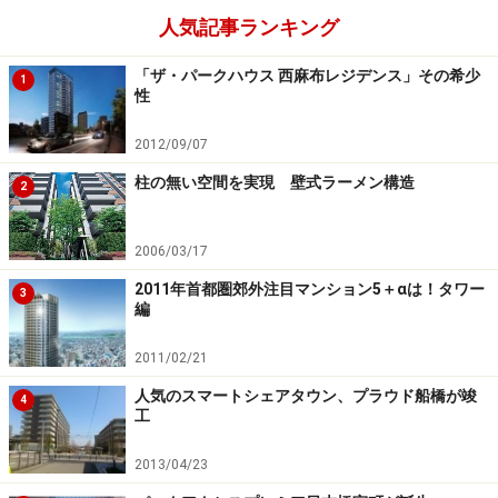
人気記事ランキング
した。
「ザ・パークハウス 西麻布レジデンス」その希少
1
つくり手の課題として、「主体性づくりをどうするか」
性
と「コミュニティの見える化」を藤林社長は挙げていま
2012/09/07
した。コミュニティが見えない価値としてマンションの
柱の無い空間を実現 壁式ラーメン構造
資産価値にも少なからず影響しているのも事実です。未
2
来のマンションは、コミュニティのあり方が今とは変わ
っているのかも知れません。
2006/03/17
2011年首都圏郊外注目マンション5＋αは！タワー
3
次のページでは、2部、3部の様子を紹介します。
編
※記事内容は執筆時点のものです。最新の内容をご確認くださ
2011/02/21
い。
人気のスマートシェアタウン、プラウド船橋が竣
4
工
次のページへ
1
/
2
2013/04/23