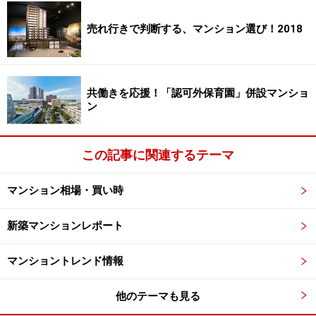
現在では、森の木材を使ってシイタケ栽培もおこなわれ
売れ行きで判断する、マンション選び！2018
ています。公園の遊具などもボランティアの手で随時修
復している様子も画像で紹介されました。また、出会い
のきっかけになるカルチャーハウスの存在も大きかった
共働きを応援！「認可外保育園」併設マンショ
ようです。
ン
近年、マンションのコミュニティ意識が高まったのは理
この記事に関連するテーマ
由があります。サンシティが建てられた頃は、マンショ
ンを終の棲家として考える人は約2割だったとのこと。
マンション相場・買い時
直近では、約53％の人がマンションを終の棲家として考
えており、永住志向の強まりがコミュニティの関心を高
新築マンションレポート
めているようです。
マンショントレンド情報
また、東日本大震災をきっかけに人と支え合う意識も強
まりました。先日の長野県北部地震でも地域住民のコミ
他のテーマも見る
ュニティの力が災害時に如何に有効かを認識させられま