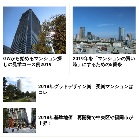
事例では、敷地内にあるカルチャーハウスで木工や工
芸、陶芸などが行われる様子や約90人もいるボランティ
アが敷地内の緑を管理する様子が紹介されました。コミ
ュニティ活動も活発で、住民内の交流も盛んな様子でし
た。
GWから始めるマンション探
2019年を「マンションの買い
しの見学コース例2019
時」にするための5箇条
「Mirai Mansion Meeting」でのサンシティの紹介
2018年グッドデザイン賞 受賞マンションは
三井不動産レジデンシャルの藤林社長によれば、「住民
コレ
が約5万本の植樹を自ら行ったことが、コミュニティの
形成につながった」とのこと。緑地率36％の豊富な自
然。自ら植樹したことによって、森を守る意識が醸成。
2018年基準地価 再開発で中央区や福岡市が
共有財産としての森の価値を住民の多くが感じていると
上昇！
のことでした。