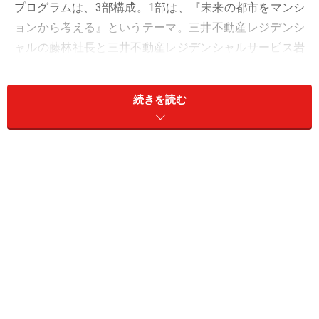
プログラムは、3部構成。1部は、『未来の都市をマンシ
ョンから考える』というテーマ。三井不動産レジデンシ
ャルの藤林社長と三井不動産レジデンシャルサービス岩
田社長、藤村龍至建築設計事務所代表の藤村氏の3名が
登壇。2部は、『マンションの新しい捉え方』というテ
続きを読む
ーマで、蛯原英里氏、チームラボ代表の猪子寿之氏、ｉ
ｓｓｕｅ＋ｄｅｓｉｇｎ代表の筧祐介氏の3氏のセッシ
ョン。3部は、『ミライ・マンション・ミーティング』
で、来場者全員参加型のワークショップが行われまし
た。
「Mirai Mansion Meeting」の会場後の様子