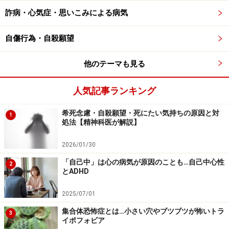
詐病・心気症・思いこみによる病気
実際、ストレスは私たちの行動に不合理性を生み出す大
きな要因です。仕事のプレッシャーが強くなると、すぐ
自傷行為・自殺願望
仕事に取組むべきだと分かっていても、心理的になかな
かそれに取り掛かれない人もいるでしょう。
他のテーマも見る
例えば、とりあえずインターネットのブラウザーを開い
人気記事ランキング
てしまう。普段閲覧するサイトを一通りチェックする
希死念慮・自殺願望・死にたい気持ちの原因と対
と、トイレに一旦席をはずす。そして戻ってくると、今
1
処法【精神科医が解説】
度は机の上を眺めて、資料の位置やコンピューターの位
置など、気になる部分に満足してから、ようやく仕事に
2026/01/30
取り掛かる……。
「自己中」は心の病気が原因のことも…自己中心性
2
とADHD
ここまでで既に20分以上経過していたような場合、他人
2025/07/01
の目から見れば非効率は一目瞭然でしょうが、本人は意
集合体恐怖症とは…小さい穴やブツブツが怖いトラ
3
外とそれを意識していないかもしれません。場合によっ
イポフォビア