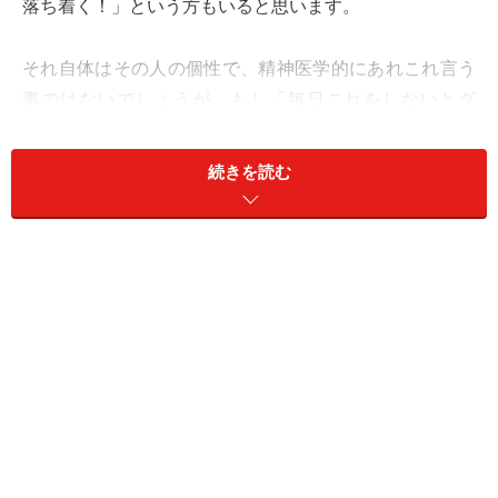
落ち着く！」という方もいると思います。
それ自体はその人の個性で、精神医学的にあれこれ言う
事ではないでしょうが、もし「毎日これをしないとダ
メ！」という考えに強く駆られるのであれば、強迫観念
や強迫行為のレベルになっている可能性もあります。
続きを読む
今回は日常生活に潜む可能性がある強迫的な症状とその
注意点を詳しく解説します。