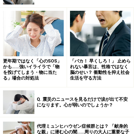
その気持ちを直したい気持ちに駆られ、仕切り直しでい
つも通りに磨き直した場合、そのこだわりは少々強迫的
だと言えるでしょう。
「強迫行為」は精神医学の用語で、何か物事を行なう
際、その手順あるいは方法に強いこだわりがあり、ある
程度気が済むまでそれを繰り返す傾向のことを言いま
更年期ではなく「心のSOS」
「バカ！ 早くしろ！」 止めら
す。例えば外出時、家のドアを施錠したか不安になり、
かも……強いイライラで「物
れない暴言は、性格ではなく
ドアのノブを何回確認しても不安を完全に拭いきれず、
を投げてしまう・物に当た
脳のせい？ 衝動性を抑え社会
る」場合の対処法
生活を守る方法
その確認行為を延々と繰り返してしまう……といった事も
起こり得ます。
Q. 震災のニュースを見るだけで涙が出て不安
になります。心が弱いのでしょうか？
こうした強迫行為は不合理なほど物事に手間を掛けてし
まう事になり、日常生活の効率を大きく低下させる可能
性があります。もし生活に
必要な事をこなせなくなって
代理ミュンヒハウゼン症候群とは？ 「献身的
いたら
、「強迫神経症」のレベルになっている可能性に
な親」に潜む心の闇……周りの大人に重要な子