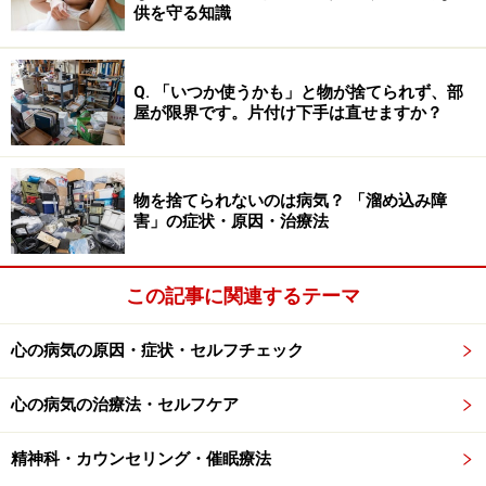
供を守る知識
は要注意です。
Q. 「いつか使うかも」と物が捨てられず、部
屋が限界です。片付け下手は直せますか？
その原因は単にストレス、それとも？
強迫行為の問題点はその不合理性にありますが、人は必
物を捨てられないのは病気？ 「溜め込み障
ずしも常に合理的に行動するとは限りません。例えば、
害」の症状・原因・治療法
自宅から遠いA店でバーゲンがある事を知ったとしま
す。急にその店に行きたくなってしまい、そのままその
この記事に関連するテーマ
店に行ってしまった。でも交通費を考慮すれば、実は近
くのB店に行った方が安上がりで、時間もセーブできて
心の病気の原因・症状・セルフチェック
いた……といった事は少なからずあるかもしれません。も
っとも経済的には不合理でも、たまにはその時の気分で
心の病気の治療法・セルフケア
自由気ままに行動した方がストレス解消には良いでしょ
精神科・カウンセリング・催眠療法
う。