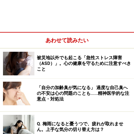
あわせて読みたい
物事の手順にはどのくらい気を使います
被災地以外でも起こる「急性ストレス障害
か？
（ASD）」。心の健康を守るために注意すべき
こと
物事の手順にこだわりやすい方は少なからずいるでしょ
う。例えば、歯磨きは必ず下段の左側から始まり、次に
「自分の加齢臭が気になる」 過度な自己臭へ
右側、そして上段……と決めている人がいたとします。う
の不安は心の問題のことも……精神医学的な注
っかり順序を間違えて磨きはじめた後、それに気付いた
意点・対処法
時が問題です。
そのままいつもと違う順序で歯磨きを完了させた場合、
Q. 梅雨になると憂うつで、疲れが取れませ
ん。上手な気分の切り替え方は？
心が落ち着かなくなってしまうことがあります。そして