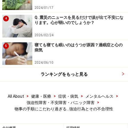
てはそれが習慣化して、仕事を始める前に必要な儀式に
2024/01/17
なっていたら、そうなっている自分をはっきり認識して
おきたいものです。
Q. 震災のニュースを見るだけで涙が出て不安にな
4
ります。心が弱いのでしょうか？
2026/02/24
寝ても寝ても眠いのはうつが原因？過眠症と心の
5
生活の能率向上のため、強迫性をチェック
病気
していきましょう！
2024/06/10
「こうした強迫性は自分には関係ない！」と思われた方
ランキングをもっと見る
も多いかもしれませんが、強迫性は個人差が大きい、人
のパーソナリティの特質の一つと見る事もできます。個
人個人の生活に現われている、その特質のレベルは抽象
>
>
>
>
All About
健康・医療
症状・病気
メンタルヘルス
的になりますが、スペクトラム（spectrum：連続体）を
>
強迫性障害・不安障害・パニック障害
形成します。
物事の手順にこだわり過ぎる…強迫行為とその不合理性
その一方の端は強迫性とは正反対で、物事に無頓着、日