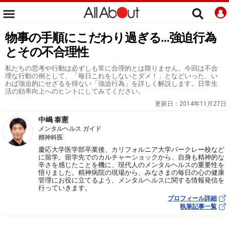
物事の手順にこだわり過ぎる…強迫行為
とその不合理性
私たちの思考や行動は必ずしも常に合理的とは限りません。今回は不合
理な行動の例として、「毎日これをしないとダメ！」となどいった、い
わば強迫的にせざるを得ない「強迫行為」を詳しく解説します。日常生
活の効率向上へのヒントにしてみてください。
更新日：
2014年11月27日
中嶋 泰憲
メンタルヘルス ガイド
精神科医
慶応大学医学部卒業後、カリフォルニア大学バークレー校など
に留学。留学先でのカルチャーショックから、自身も精神的な
辛さを感じたことを機に、現代人のメンタルヘルスの重要性を
悟りました。精神病院の現場から、みなさまの毎日の心の健康
管理にお役に立てるよう、メンタルヘルスに関する情報発信を
行っていきます。
プロフィール詳細
執筆記事一覧