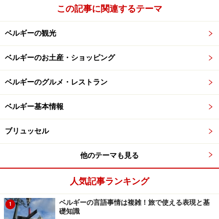
ア」は、毎年ベルギー王室からお客様を迎えるのが慣例
この記事に関連するテーマ
です。2010年は一般公開前の4月15日に、ちょうど当日
50歳のお誕生日を迎えられたフェリップ皇太子がマチル
ベルギーの観光
ド皇太子妃と4人の子どもたちを連れてご来場。メディ
ベルギーのお土産・ショッピング
アでも大きく報道されました。
※記事内容は執筆時点のものです。最新の内容をご確認くださ
ベルギーのグルメ・レストラン
い。
※海外を訪れる際には最新情報の入手に努め、「
外務省 海外安全
ベルギー基本情報
ホームページ
」を確認するなど、安全確保に十分注意を払ってく
ださい。
ブリュッセル
次のページへ
1
/
5
他のテーマも見る
人気記事ランキング
ベルギーの言語事情は複雑！旅で使える表現と基
1
礎知識