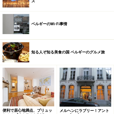
ス
「ゲント・フロラリア」の起源は19世紀初頭まで遡れま
す。英国の花の展示会に刺激を受けたゲントの園芸仲間
約40人が、1809年にゲントでも開催したのが始まり。当
ベルギーのWi-Fi事情
時は48平方メートルの会場に49株を集めただけのこじん
まりとしたものでした。主催の園芸家グループは、1815
年に正式に王立の名称を戴き「王立園芸協会」（RSAB）
という名に昇格。途中戦争による中断を挟みながらも、
知る人ぞ知る美食の国 ベルギーのグルメ旅
「ゲント・フロラリア」は規模を拡大しながら、その豊
かな歴史を刻んできました。
便利で居心地満点、ブリュッ
メルヘンにラブリー！アント