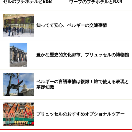
セルのプチホテルとB&B
ワープのプチホテルとB&B
知ってて安心、ベルギーの交通事情
豊かな歴史的文化都市、ブリュッセルの博物館
ブリュッセル名物アトミウムも艶やかに変身
第34回目を迎えた2010年は200周年の節目に最も近い
ベルギーの言語事情は複雑！旅で使える表現と
年。ベルギー共和国の独立が1830年であることを考える
基礎知識
と、その歴史は国家そのものよりも長いことに。会場に
集められた植物はざっと50万株以上。単純計算でも開催
当初にくらべ1万倍以上の量に相当します。
ブリュッセルのおすすめオプショナルツアー
国を代表する大イベントに成長した「ゲント・フロラリ