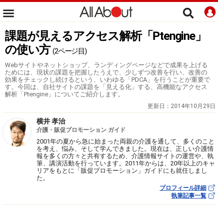
課題が見えるアクセス解析「Ptengine」
の使い方
(2ページ目)
Webサイトやネットショップ、ランディングページなどで成果を上げる
ためには、現状の課題を把握したうえで、少しずつ改善を行い、改善の
効果をチェックし続けるという、いわゆる「PDCA」を行うことが重要で
す。今回は、自社サイトの課題を「見える化」する、高機能なアクセス
解析「Ptengine」についてご紹介します。
更新日：
2014年10月29日
横井 孝治
介護・販促プロモーション ガイド
2001年の夏から急に始まった両親の介護を通して、多くのこと
を考え、悩み、そして学んできました。現在は、正しい介護情
報を多くの方々と共有するため、介護情報サイトの運営や、執
筆、講演活動を行っています。2011年からは、20年以上のキャ
リアをもとに「販促プロモーション」ガイドにも就任しまし
た。
プロフィール詳細
執筆記事一覧