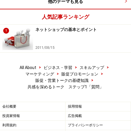
くするためにも、ほぼ確実に「イエス」と答えてくれる
他のテーマも見る
ものにしましょう。
人気記事ランキング
ネットショップの基本とポイント
1
イエスかノーかなど短く答えられる「リード質問」で、商談
の糸口を探しましょう
2011/08/15
>
>
>
All About
ビジネス・学習
スキルアップ
リード質問を3回行ったら、「フリー質問」
>
>
マーケティング
販促プロモーション
をしよう
>
販促・営業トークの基礎知識
共感を深めるトーク ステップ1「質問」
リード質問を繰り返すなかで、見込客から話を聞き出せ
そうなポイントを見つけたら、今度は「フリー質問」を
会社概要
採用情報
行います。
投資家情報
広告掲載
これは、相手が自由に話すことができるように誘導する
利用規約
プライバシーポリシー