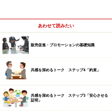
いきなり核心を話してくれる見込客は少な
い
あわせて読みたい
それではどのような質問を行うと良いのでしょうか？
販売促進・プロモーションの基礎知識
ここでは例として「飲食店向けのホームページを作成す
る」というサービスを営業しているものとして説明して
みます。
共感を深めるトーク ステップ4「約束」
最悪なのが、つかみの時点で「貴店では、ホームページ
にどのようなことをお求めでしょうか？」といった、相
手にすべてを委ねるような質問をすることです。飲食店
のオーナーが常にホームページに対して課題意識を持っ
共感を深めるトーク ステップ3「安心させる
証明」
ているわけではありません。初対面で、いきなり頭を悩
ませるような難しい質問をぶつけてしまうと、「面倒く