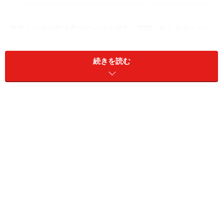
営業トークは見込客のニーズを探る「質問」からスタートし
ます
営業トークを行う際、何のために質問をするのでしょう
続きを読む
か？
答えは簡単。「見込客のニーズをつかむため」です。
相手が求めているものがよくわからないうちに、強引に
自社商品の話だけを押しつけても、それは単なる押し売
り。見込客の心を動かし、購入意欲をかき立てることは
できません。
しっかりと質問を行うことで、見込客が本当に求めてい
るものが何かを理解することが可能となります。