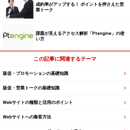
成約率がアップする！ ポイントを押さえた営
業トーク
つかみのタイミングでは「リード質問」を
「リード質問」とは、「最近、○○○についてトラブルに
課題が見えるアクセス解析「Ptengine」の使
い方
なるケースが多いのですが、そうした心配は無いほうが
良いと思いませんか？」など、イエスかノーかなど短く
答えられる質問のことです。
この記事に関連するテーマ
販促・プロモーションの基礎知識
見込客の発言を誘導するために使うもので、事前のマー
ケティング調査や、相手についての観察、これまでの会
販促・営業トークの基礎知識
話内容などから、どんなニースがあるのかを推測しなが
ら行っていきます。
Webサイトの種類と活用のポイント
商談のスタート時点では、このリード質問から入ってい
Webサイトへの集客方法
くのが無難です。特に最初の質問は、心理的な印象を良