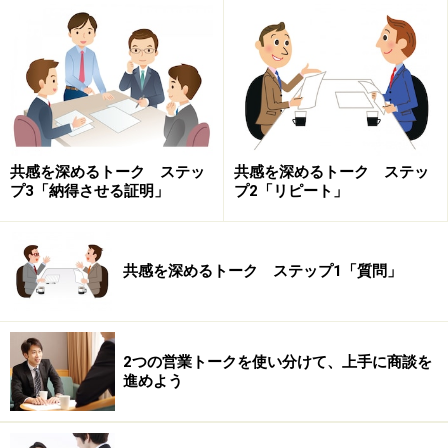
さそうな話だな」と思われがち。その後の営業トーク
が、スムーズに進むはずがありません。
また、「現在、ホームページから何人ぐらいのお客様が
来店されていますか？」「ホームページに対して、どれ
ぐらいの費用と時間をかけておられますか？」といった
共感を深めるトーク ステッ
共感を深めるトーク ステッ
質問を早々に行うのも考えものです。馴染みの無い相手
プ3「納得させる証明」
プ2「リピート」
に対し、いきなり内輪の話をペラペラと話す人は少数
派。
共感を深めるトーク ステップ1「質問」
大切なのは、見込客の気持ちを推し量りながら、相手が
気分良く答えられるような質問を行うことです。
2つの営業トークを使い分けて、上手に商談を
とは言え、複雑に考えすぎる必要はありません。「リー
進めよう
ド質問」と「フリー質問」という2つの種類の質問を、
うまく組み合わせていきましょう。