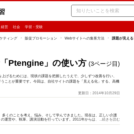
習
・経営
社会
学習・受験
ケティング
販促プロモーション
Webサイトへの集客方法
課題が見えるア
tengine」の使い方
(3ページ目)
を上げるためには、現状の課題を把握したうえで、少しずつ改善を行い、
行うことが重要です。今回は、自社サイトの課題を「見える化」する、高機
更新日：2014年10月29日
て、多くのことを考え、悩み、そして学んできました。現在は、正しい介護
の運営や、執筆、講演活動を行っています。2011年からは、20年以上の
...続きを読む
にも就任しました。