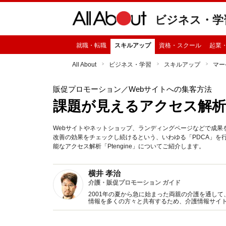
ビジネス・学
就職・転職
スキルアップ
資格・スクール
起業
All About
ビジネス・学習
スキルアップ
マー
販促プロモーション
／Webサイトへの集客方法
課題が見えるアクセス解析「P
Webサイトやネットショップ、ランディングページなどで成果
改善の効果をチェックし続けるという、いわゆる「PDCA」を
能なアクセス解析「Ptengine」についてご紹介します。
横井 孝治
介護・販促プロモーション ガイド
2001年の夏から急に始まった両親の介護を通し
情報を多くの方々と共有するため、介護情報サイト
キャリアをもとに「販促プロモーション」ガイド