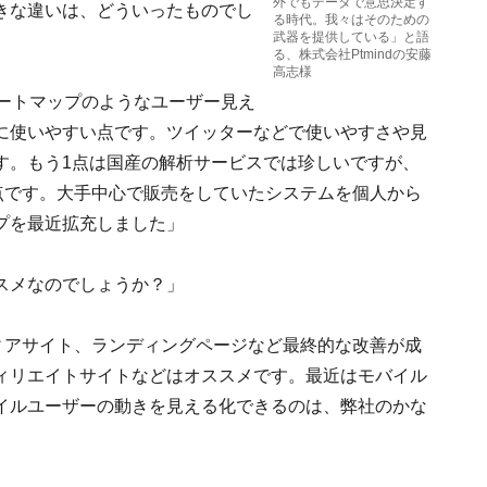
外でもデータで意思決定す
の大きな違いは、どういったものでし
る時代。我々はそのための
武器を提供している」と語
る、株式会社Ptmindの安藤
高志様
ヒートマップのようなユーザー見え
に使いやすい点です。ツイッターなどで使いやすさや見
す。もう1点は国産の解析サービスでは珍しいですが、
きる点です。大手中心で販売をしていたシステムを個人から
プを最近拡充しました」
スメなのでしょうか？」
ィアサイト、ランディングページなど最終的な改善が成
ィリエイトサイトなどはオススメです。最近はモバイル
イルユーザーの動きを見える化できるのは、弊社のかな