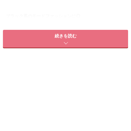
ブラック系のモードファッションに◎
続きを読む
■ハンド
メタリックを彷彿とさせるパール入りのシルバーがポイ
ント。パールが入っているので、ムラも目立ちにくく塗
りやすいメタリックカラーです。ブラックがベースなの
でセパレートのラインがパキッと目立ち、モードな印象
に。境目にはゴールドのスクエアスタッズを４つ置い
て、よりメタリック感を強調します。
■フット
秋らしいモスグリーンのベースに、ゴールドの細かいラ
メでトライアングルのモチーフを描きます。シルバーの
小さいスタッズを並べてよりマニッシュな印象に！