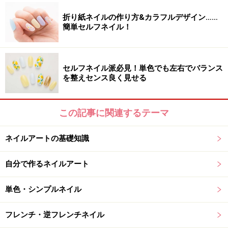
ゴールドのグリッターでフレンチに。根元にストーンと
折り紙ネイルの作り方&カラフルデザイン……
ブリオンをブローチの様に置いて華やかさをプラス。
簡単セルフネイル！
■ネイルアートデザイン製作■
セルフネイル派必見！単色でも左右でバランス
uka
表参道店
を整えセンス良く見せる
東京都渋谷区神宮前4-21-10 URA表参道2F
TEL：03-5413-4445
この記事に関連するテーマ
※記事内容は執筆時点のものです。最新の内容をご確認くださ
い。
ネイルアートの基礎知識
※個人の体質、また、誤った方法による実践に起因して肌荒れや
不調を引き起こす場合があります。実践の際には、必ず自身の体
質及び健康状態を十分に考慮し、正しい方法で行ってください。
自分で作るネイルアート
また、全ての方への有効性を保証するものではありません。
単色・シンプルネイル
【編集部おすすめの購入サイト】
フレンチ・逆フレンチネイル