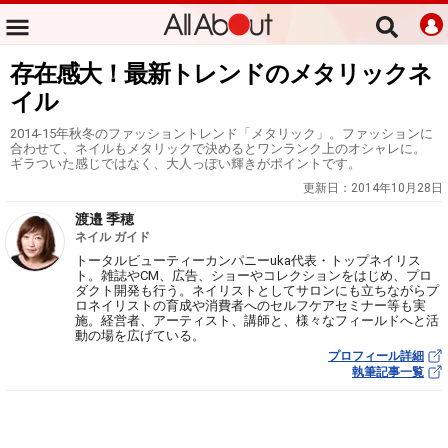
存在感大！最新トレンドのメタリックネ
イル
2014-15年秋冬のファッショントレンド「メタリック」。ファッションに
合わせて、ネイルもメタリックで決めるとワンランク上のオシャレに。
ギラついた感じではなく、大人っぽい輝きがポイントです。
更新日：
2014年10月28日
渡邉 季穂
ネイル ガイド
トータルビューティーカンパニーuka代表・トップネイリス
ト。雑誌やCM、広告、ショーやコレクションをはじめ、プロ
ダクト開発も行う。ネイリストとしてサロンにも立ちながらプ
ロネイリストの育成や消費者へのセルフケアセミナー等も実
施。経営者、アーティスト、講師と、様々なフィールドへと活
動の場を広げている。
プロフィール詳細
執筆記事一覧