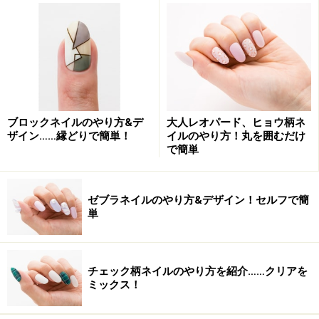
インテープで簡単に作れます。
ラインテープは今季の必須アイテム
■ハンド
ブロックネイルのやり方&デ
大人レオパード、ヒョウ柄ネ
さりげないメタリックデザインに欠かせないラインテー
ザイン……縁どりで簡単！
イルのやり方！丸を囲むだけ
プ。太さのバリエーションがあると、よりデザインに奥
で簡単
行きが出ます。グレージュをベースにメタリック感の強
いゴールドのラインテープを引いて、スタッズやストー
ゼブラネイルのやり方&デザイン！セルフで簡
ンをランダムに置いていきます。ゴールドのラメが入っ
単
た深みのあるボルドーと合わせ、深まっていく秋を堪能
して。
チェック柄ネイルのやり方を紹介……クリアを
■フット
ミックス！
ゴールドラメの入ったマットな赤をベースに、先端には