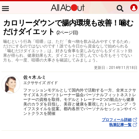
カロリーダウンで腸内環境も改善！噛む
だけダイエット
(2ページ目)
噛むという行為「咀嚼」は、ただ「食べ物を飲み込みやすくするため」
だけにするのではないのです！誰でも今日から資金なしで始められる
「噛むだけダイエット」は、好きな食事を楽しみながらもダイエット効
果が得られ、健康効果も大。ダイエットに苦しんでいる方もそうでない
方も、今一度、咀嚼の大事さを確認してみましょう。
更新日：
2014年11月18日
佐々木 ルミ
エクササイズ ガイド
ファッションモデルとして国内外で活動する一方、全米エクサ
サイズ＆スポーツトレーナー協会パーソナルフィットネストレ
ーナーの資格を取得。モデルとトレーナー2つの観点から健康
美のカラダを目指し、美容と健康を重視したトレーニング・ラ
イフスタイルを提案。都内各所でパーソナルセッションやイベ
ントクラスを開催
プロフィール詳細
執筆記事一覧