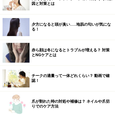
因と対策とは
夕方になると頭が臭い……地肌の匂いが気にな
る！
赤ら顔は冬になるとトラブルが増える？ 対策
とNGケアとは
チークの適量って一体どれくらい？ 動画で確
認！
爪が割れた時の対処や補修は？ ネイルや爪切
りでのケア方法