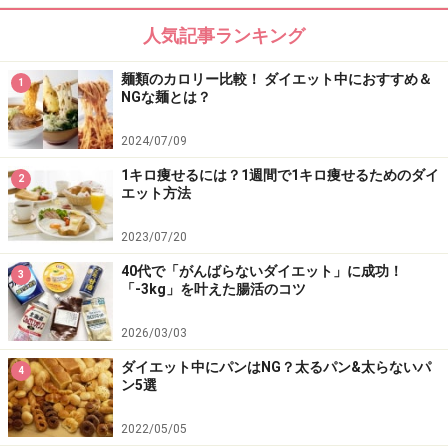
人気記事ランキング
麺類のカロリー比較！ ダイエット中におすすめ＆
1
NGな麺とは？
2024/07/09
1キロ痩せるには？1週間で1キロ痩せるためのダイ
2
エット方法
2023/07/20
40代で「がんばらないダイエット」に成功！
3
「-3kg」を叶えた腸活のコツ
2026/03/03
ダイエット中にパンはNG？太るパン&太らないパ
4
ン5選
2022/05/05