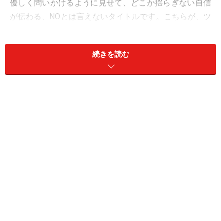
優しく問いかけるように見せて、どこか揺らぎない自信
が伝わる、NOとは言えないタイトルです。こちらが、ツ
リメラ様によるライヴの予告、いや破壊の最終通告で
す。
続きを読む
ツリメラより人類への最終通告
(YouTube)
アメリカ合衆国
会場に降りて行くと、何故か前の方には女性が多く、少
し距離をあけて見ようとする男性も多い。やはり世の男
性はツリメラ様に恐れ戦いているのでしょう。期待通
り、ツリメ女子もいました。暫くすると、貴婦人の装い
のツリメラ様が登場。そして、いきなり、「あなたたち
人類の絶滅を宣言いたします」と…なんてむちゃくちゃ
なんだ。舞台はNew York。GASAGASA様はまるで自由の