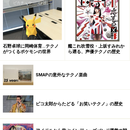
石野卓球に岡崎体育…テクノ
艦これ吹雪役・上坂すみれか
がつくるポケモンの世界
ら遡る、声優テクノの歴史
ツリメラ(左から: KIRAKIRA, GASAGASA, MUKUMUKU)
SMAPの意外なテクノ楽曲
ツリメラ
ピコ太郎からたどる「お笑いテクノ」の歴史
オープニングの「SUPERHEEL」の後、「真におそれられ
ている本物の破壊者、つまり真の支配者には、お尻に必
ずラがつきます」とMUKUMUKU様が解説してくれます。