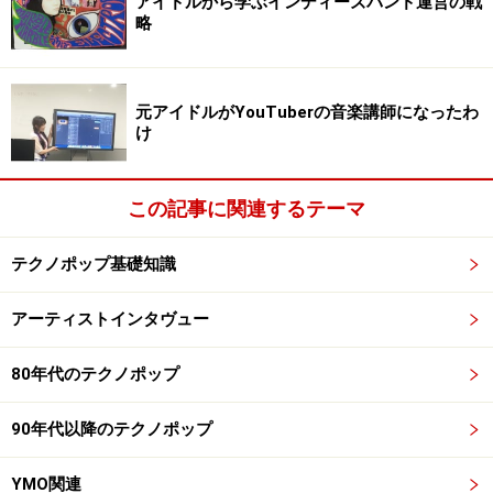
アイドルから学ぶインディーズバンド運営の戦
略
ゴジラ、モスラ、キングギドラ、ガメラ、
にしきのあきら、中尾彬、池上彰、EXILEのアキ
元アイドルがYouTuberの音楽講師になったわ
け
ラ
この記事に関連するテーマ
なるほど！ そういう事だったんですね。
テクノポップ基礎知識
アーティストインタヴュー
柄本明、スパゲティー・カルボナーラ、ファッ
ションセンター・シマムラ、どうとんぼり神
80年代のテクノポップ
座、
阿修羅、ガンダーラ、クレオパトラ、そして、
90年代以降のテクノポップ
ツリメラ！！
YMO関連