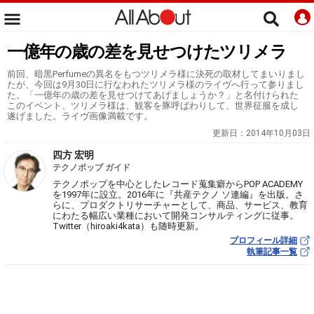
一億年の歳の差を見せつけたツリメラ
前回、暗黒Perfumeの異名をもつツリメラ様に決死の取材してまいりまし
たが、今回は9月30日に行なわれたツリメラ様のライヴへ行って参りまし
た。「一億年の歳の差を見せつけてあげましょうか？」と名付けられた
このイベント、ツリメラ様は、観客を豚呼ばわりして、世界征服を成し
遂げました。ライヴ画像満載です。
更新日：
2014年10月03日
四方 宏明
テクノポップ ガイド
テクノポップを中心としたレコード蒐集癖からPOP ACADEMY
を1997年に設立。2016年に『共産テクノ ソ連編』を出版。さ
らに、プロダクトリサーチャーとして、商品、サービス、教育
にわたる幅広い業種において開発コンサルティングに従事。
Twitter（hiroaki4kata）も随時更新。
プロフィール詳細
執筆記事一覧