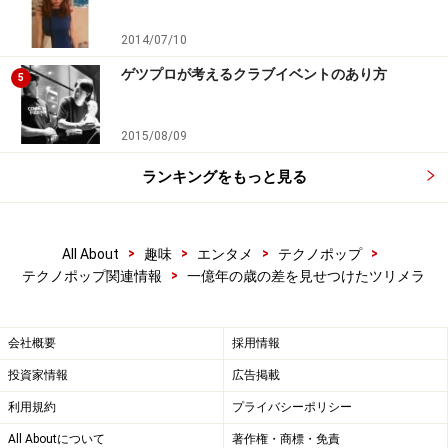
ツリメラと生け贄
2014/07/10
ゲツプロが考えるクラブイベントのあり方
5
最新のプロモが発表されたばかりの「オール・ヌード」
を歌うツリメラ様。プロモに出演された女優さんも会場
2015/08/09
でツリメラ様を応援されていました。どこかでお目にか
ランキングをもっと見る
かった気がするものの、名前は分からないのです。とに
かく、お綺麗でした。
>
>
>
>
All About
趣味
エンタメ
テクノポップ
オール・ヌード
(YouTube)
>
テクノポップ関連情報
一億年の歳の差を見せつけたツリメラ
会社概要
採用情報
投資家情報
広告掲載
※記事内容は執筆時点のものです。最新の内容をご確認くださ
利用規約
プライバシーポリシー
い。
All Aboutについて
著作権・商標・免責