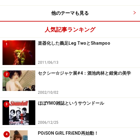
他のテーマも見る
「ツリメラ」の「ラ」って、単純に「ツリメ」の複数形
ではなかったことを学習します。
人気記事ランキング
楽器化した義足Leg TwoとShampoo
1
そして、「ハッピーサッド侯爵夫人」「女王陛下のシー
クレット・サーヴィス」を歌い終え、MUKUMUKU様と
2011/06/13
GASAGASA様はお腹が空いてしまったらしく、KIRAKIRA
様は「誰か、豚を持ってきて頂戴！」と命じます。そし
セクシー☆ジャケ展#4：酒池肉林と錯覚の美学
2
て、哀れにも、観客席から一人の男性が生け贄として捧
げられました。
2002/10/02
ほぼYMO雑誌というサウンドール
3
生け贄(左)とKIRAKIRA(中)
2006/12/25
POiSON GiRL FRiEND再始動！
4