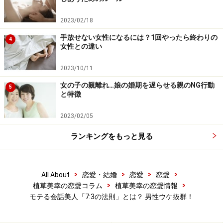
備”なのです。
2023/02/18
実際に本人に会ってみたときに、「穏やかなタイプ、と
手放せない女性になるには？1回やったら終わりの
4
女性との違い
お聞きしていましたが、会って安心しちゃいました。本
当だったんだな、って（笑）」などとさりげなく言うこ
2023/10/11
とで「私はあなたと会う前から興味を持っていて、会う
女の子の親離れ…娘の婚期を遅らせる親のNG行動
5
ことを楽しみにしていましたよ」という自然なアピール
と特徴
になるからです。
2023/02/05
ランキングをもっと見る
仕事同様、事前準備が大切です。
私たちは、「あなたに興味を持っています」とアピール
>
>
>
>
All About
恋愛・結婚
恋愛
恋愛
されて、イヤな気持ちはしないものです。自分に置き換
>
>
植草美幸の恋愛コラム
植草美幸の恋愛情報
えて考えた場合、「そんなに関心を持ってくれているな
モテる会話美人「7:3の法則」とは？ 男性ウケ抜群！
んて、うれしいな」と思いませんか？ その状況にするた
めにも、「準備の7」は必要不可欠なのです。