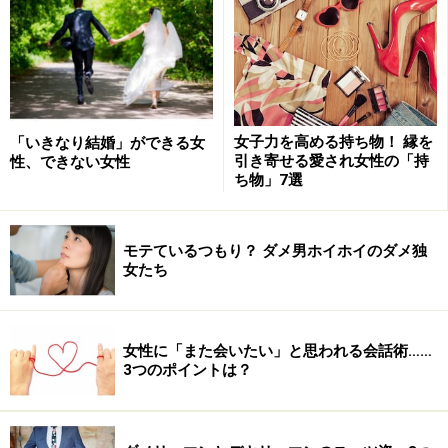
事前に相手のプロフィールを入手する！
「準備7:当日3」の法則を知っていれば会話が途切れな
い！
準備不足でお見合いで失敗した女性のケース
女子力を高める持ち物！ 縁を
「いきなり結婚」ができる女
引き寄せる愛され女性の「持
性、できない女性
ち物」7選
事前に相手のプロフィールを入手する！
モテているつもり？ ダメ男ホイホイのダメ独
「聞き上手」よりモテる会話のテクニック、「7 : 3の法
女たち
則」の「7」と「3」は何を意味するものでしょうか？
じつは、ここが大きなポイントになります。この7と3
女性に「また会いたい」と思われる会話術……
3つのポイントは？
は、それぞれ相手の男性と会話をするときの“頑張り
度”を意味しています。もっと具体的にいえば、「準備7:
当日3の法則」で会話をすることが、あなたを確実にモ