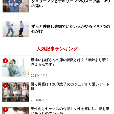
ダメリーマンとデキリーマンのスーツ姿、3つ
テさせる強みになる、ということです。
の違い
たとえば、あなたが今度の週末に、女友達の紹介でとあ
る男性に会うことになったとします。もしも、その男性
ずっと仲良し夫婦でいたい人がやるべき7つの
心がけ
にモテることを目標とするならば、私だったら必ずその
男性のプロフィールを女友達に聞いておきます。
人気記事ランキング
彼の趣味がスポーツ観戦で、学生時代からテニスをやっ
勘違いおばさんの痛い特徴とは？「年齢より若く
ているのだとしたら、全米オープンの話やテニスのルー
1
見えるんです」
ルについての質問などを事前にしっかり仕込んでおくよ
うにします。
2023/11/11
賢く男受け！20代女子のカジュアル可愛いデート
2
服
そこまで詳しく相手の趣味などがわからなかった場合で
も、「穏やかな性格らしいよ」くらいの情報でも大丈
2016/07/15
夫。大切なのは、相手の情報をしっかり自分の頭のなか
男性向けセックスの心得！女性を虜にし、愛を感
3
にインプットしておく、という“相手に会うための準
じあうためのルール