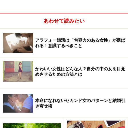
あわせて読みたい
アラフォー婚活は「包容力のある女性」が選ば
れる！意識するべきこと
この「7:3の法則」のすごいところは、どの世代の男性た
ちからもとってもウケがいいこと。さらに、プライベー
かわいい女性はどんな人？自分の中の女を目覚
トだけでなく、仕事先などでも抜群の高い評価を得るこ
めさせるための方法とは
とができるというのも大きな魅力です。
早速、「7:3の法則」を説明しましょう！
本命になれないセカンド女のパターンと結婚引
き寄せ術
＜目次＞