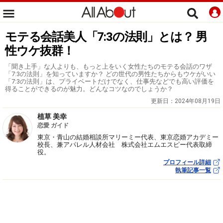
モテる会話美人「7:3の法則」とは？ 男
性ウケ抜群！
「聞き上手」な人よりも、もっと上をいく女性たちのモテる会話のワザ
「7:3の法則」を知っていますか？ どの世代の男性たちからもウケがいい
「7:3の法則」は、プライベートだけでなく、仕事先などでも高い評価を
得ることができるのが魅力。どんなコツなのでしょうか？
更新日：
2024年08月19日
植草 美幸
恋愛 ガイド
東京・青山の結婚相談所マリーミー代表、東京恋婚アカデミー
校長、兼アパレル人材会社 株式会社エムエスピー代表取締
役。
プロフィール詳細
執筆記事一覧