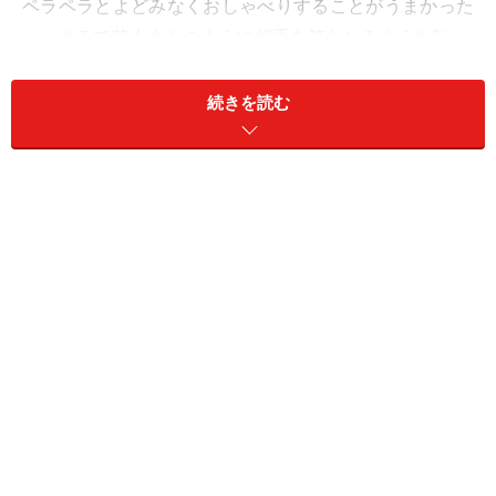
ペラペラとよどみなくおしゃべりすることがうまかった
り、まるで芸人さんのように相手を笑わせるような“トー
ク力”を持っていたりするのも、人を惹きつける大きな魅
力です。
続きを読む
ですが、実際にモテているのは、話す技術が巧みな人よ
りも、相手の話をしっかり聞いて的確な受け答えをする
人のほうだったりします。
今回はそんな「聞き上手」な人よりも、もっと上をいく
モテる女性たちの会話のワザをご紹介したいと思いま
す。