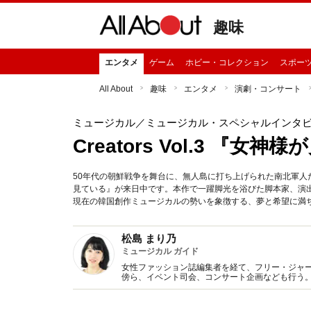
趣味
エンタメ
ゲーム
ホビー・コレクション
スポー
All About
趣味
エンタメ
演劇・コンサート
ミュージカル
／ミュージカル・スペシャルインタ
Creators Vol.3 『
50年代の朝鮮戦争を舞台に、無人島に打ち上げられた南北軍
見ている』が来日中です。本作で一躍脚光を浴びた脚本家、演
現在の韓国創作ミュージカルの勢いを象徴する、夢と希望に満
松島 まり乃
ミュージカル ガイド
女性ファッション誌編集者を経て、フリー・ジャー
傍ら、イベント司会、コンサート企画なども行う。 201
Japan」をスタート。