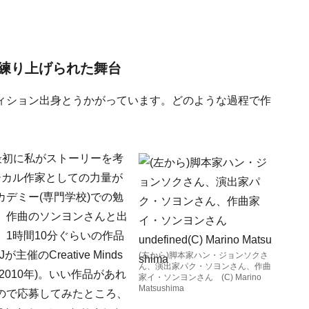
練り上げられた舞台
ィション出身とうかがっています。どのような過程で作
最初に私がストーリーを考
ジカル作家としての力量が
デミー(専門学校)での勉
、作曲のソンヨンさんと出
1時間10分ぐらいの作品
のCreative Minds
(左から)脚本家ハン・ジョンソクさ
ん、演出家パク・ソヨンさん、作曲
010年)。いい作品があれ
家イ・ソンヨンさん (C) Marino
Matsushima
ので応募してみたところ、