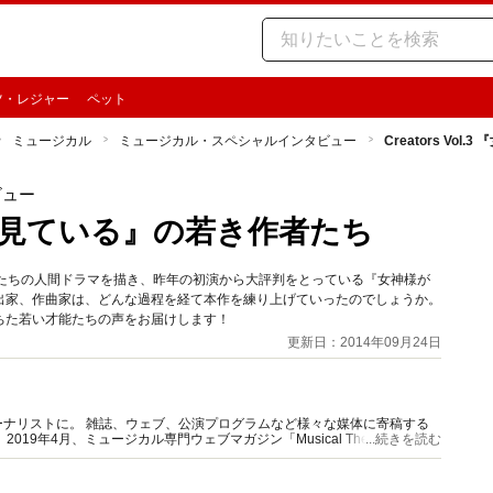
ツ・レジャー
ペット
ミュージカル
ミュージカル・スペシャルインタビュー
Creators Vo
ビュー
女神様が見ている』の若き作者たち
人たちの人間ドラマを描き、昨年の初演から大評判をとっている『女神様が
出家、作曲家は、どんな過程を経て本作を練り上げていったのでしょうか。
ちた若い才能たちの声をお届けします！
更新日：2014年09月24日
ナリストに。 雑誌、ウェブ、公演プログラムなど様々な媒体に寄稿する
9年4月、ミュージカル専門ウェブマガジン「Musical Theater
...続きを読む