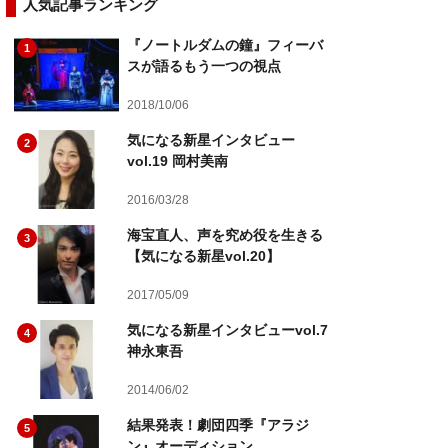
人気記事ランキング
『ノートルダムの鐘』フィーバ
1
スが語るもう一つの視点
2018/10/06
気になる新星インタビュー
2
vol.19 岡村美南
2016/03/28
海宝直人、声を究め役を生きる
3
【気になる新星vol.20】
2017/05/09
気になる新星インタビューvol.7
4
神永東吾
2014/06/02
結果発表！劇団四季『アラジ
5
ン』オーディション