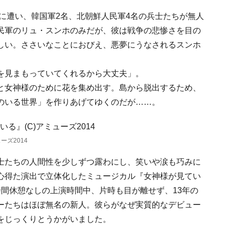
嵐に遭い、韓国軍2名、北朝鮮人民軍4名の兵士たちが無人
民軍のリュ・スンホのみだが、彼は戦争の悲惨さを目の
しい。ささいなことにおびえ、悪夢にうなされるスンホ
。
を見まもっていてくれるから大丈夫」。
と女神様のために花を集め出す。島から脱出するため、
のいる世界」を作りあげてゆくのだが……。
ーズ2014
士たちの人間性を少しずつ露わにし、笑いや涙も巧みに
心得た演出で立体化したミュージカル『女神様が見てい
間休憩なしの上演時間中、片時も目が離せず、13年の
ーたちはほぼ無名の新人。彼らがなぜ実質的なデビュー
をじっくりとうかがいました。