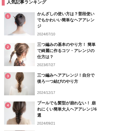
人気記事ランキング
かんざしの使い方は？普段使い
1
でもかわいい簡単なヘアアレン
ジ
2024/07/10
三つ編みの基本のやり方！ 簡単
2
で綺麗に作るコツ・アレンジの
仕方は？
2023/07/27
三つ編みヘアアレンジ！自分で
3
後ろ一つ結びのやり方
2024/12/17
プールでも髪型が崩れない！ 崩
4
れにくい簡単大人ヘアアレンジ6
選
2024/09/21