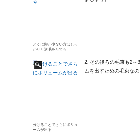
とくに髪が少ない方はしっ
かりと逆毛をたてる
2. その後ろの毛束も2
ムを出すための毛束なの
分けることでさらにボリュ
ームが出る