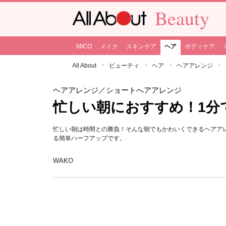
Beauty
MICO
メイク
スキンケア
ヘア
ボディケア
All About
ビューティ
ヘア
ヘアアレンジ
ヘアアレンジ
／ショートへアアレンジ
忙しい朝におすすめ！1分
忙しい朝は時間との勝負！そんな朝でもかわいくできるヘアア
る簡単ハーフアップです。
WAKO