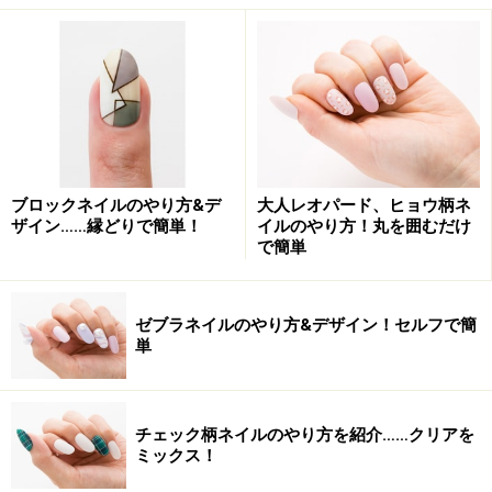
斜めフレンチ×レオパードでオシャレ上級者
目の錯覚を利用して指先を長く見せる斜めフレンチは、
ショートネイルの強い味方です。
この秋のトレンド、レオパードを先取り
ブロックネイルのやり方&デ
大人レオパード、ヒョウ柄ネ
ザイン……縁どりで簡単！
イルのやり方！丸を囲むだけ
で簡単
■ハンド
人気のレオパードをオフィス仕様にするなら、ベースの
ゼブラネイルのやり方&デザイン！セルフで簡
カラーにもこだわって。ベースにチョイスしたグレーの
単
持つ気品が、レオパードを上品に仕上げてくれます。モ
カブラウンで作る斜めフレンチは根元から描き、指先を
より長く見せましょう。ダークブラウンとグレーのレオ
チェック柄ネイルのやり方を紹介……クリアを
ミックス！
パード柄には、アクセントにゴールドのストーンを1粒