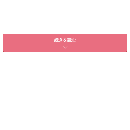
桜貝みたいな淡いピンクがキレイ
続きを読む
■ハンド
淡いピンクのグラデーションネイルは、まさにオフィス
の定番デザイン。爪の長さが短くても、グラデーション
なら先端に視線が集まり、自然と指が長くキレイに見え
ます。ほんのりパールがかっているから、地味になりす
ぎる心配もゼロ。少しのアートがOKであれば、クリアや
ホワイトのストーンをサイドに飾って華やかに仕上げま
す。
■フット