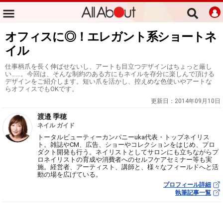
オフィスに◎！エレガント系ショートネ
イル
仕事柄爪を長く伸ばせないし、アートも目立つデザインはちょっと厳し
い……。今回は、そんな制約のある方にもネイルを存分に楽しんで頂ける
デザインをご紹介します。短い爪を活かし、控えめな色使いやアートな
らオフィスでもOKです。
更新日：
2014年09月10日
渡邉 季穂
ネイル ガイド
トータルビューティーカンパニーuka代表・トップネイリス
ト。雑誌やCM、広告、ショーやコレクションをはじめ、プロ
ダクト開発も行う。ネイリストとしてサロンにも立ちながらプ
ロネイリストの育成や消費者へのセルフケアセミナー等も実
施。経営者、アーティスト、講師と、様々なフィールドへと活
動の場を広げている。
プロフィール詳細
執筆記事一覧