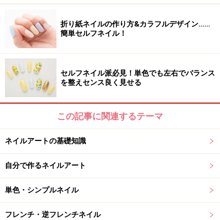
置いて。
折り紙ネイルの作り方&カラフルデザイン……
■フット
簡単セルフネイル！
ハンドと同じグレー×モカブラウンの深めフレンチです。
フレンチ部分には、細めのシルバーのラメラインを引い
て、控えめな輝きをプラスします。
セルフネイル派必見！単色でも左右でバランス
を整えセンス良く見せる
■ネイルアートデザイン製作■
この記事に関連するテーマ
uka
東京ミッドタウン店
東京都港区赤坂9-7-4 東京ミッドタウン ガレリア2F ビ
ネイルアートの基礎知識
ューティー＆ヘルスケアフロア
TEL：03-5413-7236
自分で作るネイルアート
※記事内容は執筆時点のものです。最新の内容をご確認くださ
単色・シンプルネイル
い。
※個人の体質、また、誤った方法による実践に起因して肌荒れや
不調を引き起こす場合があります。実践の際には、必ず自身の体
フレンチ・逆フレンチネイル