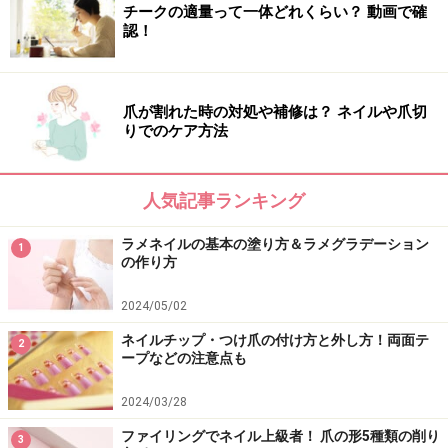
チークの適量って一体どれくらい？ 動画で確
認！
爪が割れた時の対処や補修は？ ネイルや爪切
りでのケア方法
人気記事ランキング
ラメネイルの基本の塗り方＆ラメグラデーション
1
の作り方
2024/05/02
ネイルチップ・つけ爪の付け方と外し方！両面テ
2
ープなどの注意点も
2024/03/28
ファイリングでネイル上級者！ 爪の形5種類の削り
3