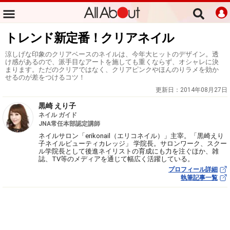
トレンド新定番！クリアネイル
涼しげな印象のクリアベースのネイルは、今年大ヒットのデザイン。透
け感があるので、派手目なアートを施しても重くならず、オシャレに決
まります。ただのクリアではなく、クリアピンクやほんのりラメを効か
せるのが差をつけるコツ！
更新日：
2014年08月27日
黒崎 えり子
ネイル ガイド
JNA常任本部認定講師
ネイルサロン「erikonail（エリコネイル）」主宰。「黒崎えり
子ネイルビューティカレッジ」 学院長。サロンワーク、スクー
ル学院長として後進ネイリストの育成にも力を注ぐほか、雑
誌、TV等のメディアを通じて幅広く活躍している。
プロフィール詳細
執筆記事一覧