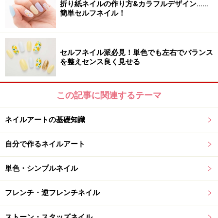
折り紙ネイルの作り方&カラフルデザイン……
GINZA（03-6252-3300）、HIROO by erikonail（03-3442-
簡単セルフネイル！
1155）
taAko-izu by erikonail（03-5785-2228）
セルフネイル派必見！単色でも左右でバランス
を整えセンス良く見せる
※記事内容は執筆時点のものです。最新の内容をご確認くださ
この記事に関連するテーマ
い。
※個人の体質、また、誤った方法による実践に起因して肌荒れや
不調を引き起こす場合があります。実践の際には、必ず自身の体
ネイルアートの基礎知識
質及び健康状態を十分に考慮し、正しい方法で行ってください。
また、全ての方への有効性を保証するものではありません。
自分で作るネイルアート
【編集部おすすめの購入サイト】
単色・シンプルネイル
Amazonでネイルグッズをチェック！
フレンチ・逆フレンチネイル
楽天市場でネイルアート用品をチェック！
ストーン・スタッズネイル