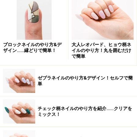
大人もOKな遊びゴコロのあるネイルアート
“ボーダー=元気”を一新する、大人の女性に似合うボーダ
ー。ブルー1色だとさみしげなので、ピンクやパープル
ブロックネイルのやり方&デ
大人レオパード、ヒョウ柄ネ
で暖かみをプラスします。中指と薬指のクリアには、ホ
ザイン……縁どりで簡単！
イルのやり方！丸を囲むだけ
で簡単
ワイトパールを重ね塗りしてさりげないきらめきを。ボ
ーダーはあえて太さをランダムにして、適度な抜け感を
演出して。貝殻モチーフやブルーのストーンが、バカン
ゼブラネイルのやり方&デザイン！セルフで簡
単
ス気分を盛り上げてくれます。
チェック柄ネイルのやり方を紹介……クリアを
■ネイルアートデザイン制作■
ミックス！
ネイルサロン 「
erikonail
」
OMOTESANDO（03-3409-5577）、SHINJYUKU（03-
3352-0129）