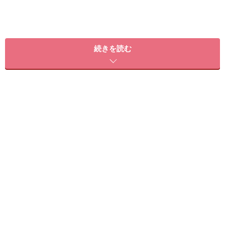
続きを読む
立体感のある花模様で、指先を華やかに演出！
ベースは優しげな印象のクリアピンクをチョイス。ほん
のり色味が入っているので、秋口でもOKです。ビビッド
ピンクのフレンチラインにはホログラムを並べて、パー
ルネックレスのような輝きを。イエローで花びらを描
き、ホワイトで輪郭をつけることで立体感あるフラワー
に仕上がります。最後にピンク系のストーンやホログラ
ムを飾れば完成です。
大人可愛い☆パステルボーダー