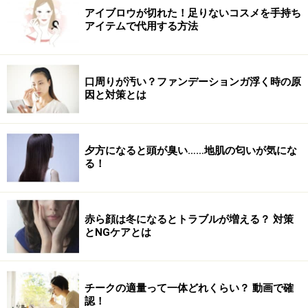
アイブロウが切れた！足りないコスメを手持ち
アイテムで代用する方法
口周りが汚い？ファンデーションガ浮く時の原
因と対策とは
夕方になると頭が臭い……地肌の匂いが気にな
る！
赤ら顔は冬になるとトラブルが増える？ 対策
とNGケアとは
チークの適量って一体どれくらい？ 動画で確
認！