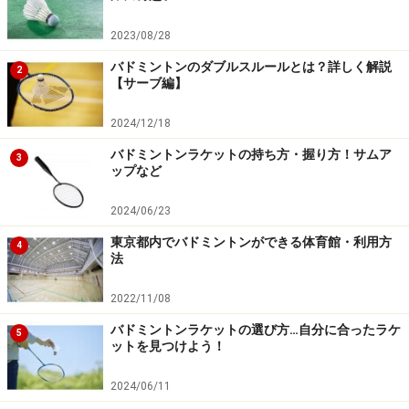
で、この記号はその太さを教えてくれるのです。
2023/08/28
バドミントンのダブルスルールとは？詳しく解説
この数字は大きくなるほど、グリップが細くなることを
2
【サーブ編】
表しています。
主に「4」「5」「6」の3パターンがありますので、その
2024/12/18
中から自分の手の大きさに合わせて選ぶのです。
バドミントンラケットの持ち方・握り方！サムア
3
ップなど
基本的にグリップには、主に滑り留め強化のためグリッ
2024/06/23
プテープと呼ばれるテープを上から巻きますので、それ
東京都内でバドミントンができる体育館・利用方
4
を考慮して太さを選ぶといいでしょう。
法
2022/11/08
細いグリップはラケットの持ち替えが容易で操作性が良
いのが特長の一つ。反対に太いグリップは、力が伝わり
バドミントンラケットの選び方…自分に合ったラケ
5
ットを見つけよう！
やすいので力いっぱい打ちたい方向けです。
2024/06/11