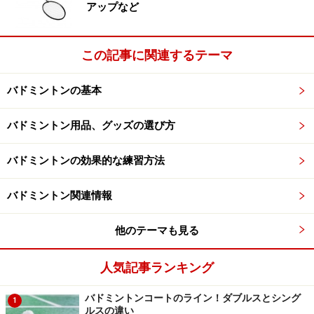
アップなど
5U：約75-80g
4U：約80-85g
この記事に関連するテーマ
3U：約85-90g
2U：約90-95g
バドミントンの基本
数値にすると、わずかな差に見えますが、実際に何度か
バドミントン用品、グッズの選び方
振ってみると意外に重さを感じたりするものです。最初
バドミントンの効果的な練習方法
は、軽量な4Uや5Uを選ぶといいでしょう。
バドミントン関連情報
グリップの太さを、ラケットに記載された
他のテーマも見る
表示から知る
人気記事ランキング
ラケットに記載されている「3UG5」や「4UG4」などの
英数字の記号。後半の「G○」はグリップサイズを表して
バドミントンコートのライン！ダブルスとシング
1
います。グリップとはラケットの持ち手の部分のこと
ルスの違い