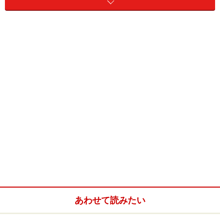
つまり、メーカーが初心者用なら、初心者の方に使って
もらいやすい設計をしてラケットを製造しているので
す。
また、これらは必ずしもメーカーが指定した案内をする
というルールはありませんので、中には店側で独自に設
定しているケースもあるようです。
あわせて読みたい