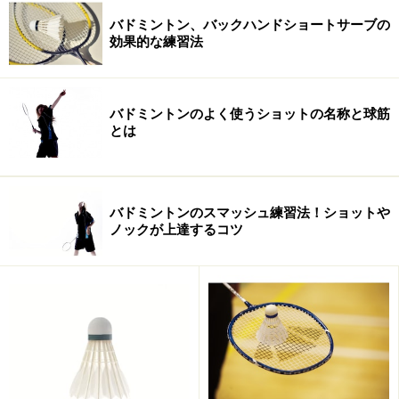
バドミントン、バックハンドショートサーブの
効果的な練習法
初心者用のラケットの傾向
バドミントンのよく使うショットの名称と球筋
初心者用となっているラケットは、軽く設計されている
とは
ため操作性が良く、誰にでも振りやすいのが特徴となっ
ている傾向が強くあります。
バドミントンのスマッシュ練習法！ショットや
そのため、まだスイングスピードやパワーが不足してい
ノックが上達するコツ
る初心者の方でも比較的シャトルを楽に飛ばせる設計と
なっています。例えば、ラケットのシャフト部分がよく
しなるように柔らかめになっていて強い反発性を持たせ
ていたりするのです。
また、「スマッシュやプッシュなどを多用する攻撃的な
バドミントンが得意」や「相手の攻撃を拾って相手のミ