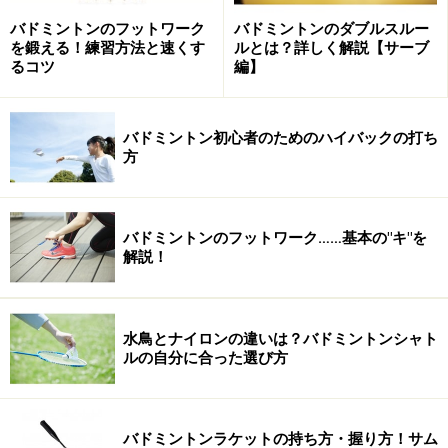
スを待つスタイル」などプレースタイルの確立がまだな
バドミントンのフットワーク
バドミントンのダブルスルー
を鍛える！練習方法と速くす
ルとは？詳しく解説【サーブ
い方のために、どちらかに適した設計というよりはステ
るコツ
編】
ップアップにつながるようなオールマイティなタイプの
ラケットが多いのも特徴のひとつです。
バドミントン初心者のためのハイバックの打ち
方
ラケットの重さを、ラケットに記載された
表示から知る
バドミントンのフットワーク……基本の"キ"を
解説！
店頭でラケットを選ぶ際に、もう一つ見てほしいのは
「3UG5」や「4UG4」などの英数字の記号。これはラケ
ットの重さと、グリップの太さを表示しているもので
水鳥とナイロンの違いは？バドミントンシャト
す。
ルの自分に合った選び方
前半の「○U」部分がラケットの重さを表しており、数字
が大きくなるほど軽いラケットになります。
バドミントンラケットの持ち方・握り方！サム