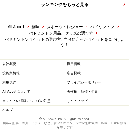
ランキングをもっと見る
上記を参考に自分に合ったラケットを見つけてくださ
い。最初に手にする自分のラケット、きっと特別なもの
になるはずですよ。
>
>
>
>
All About
趣味
スポーツ・レジャー
バドミントン
>
バドミントン用品、グッズの選び方
【関連記事】
バドミントンラケットの選び方…自分に合ったラケットを見つけよ
う！
バドミントンラケットの持ち方・握り方！サムアッ
プなど
会社概要
採用情報
バドミントンの始め方！ 費用や練習方法とは？
投資家情報
広告掲載
未経験者が勘違いする「バドミントンあるある」5
利用規約
プライバシーポリシー
選
All Aboutについて
著作権・商標・免責
バドミントン初心者へ！ルールや道具をわかりやす
当サイトの情報についての注意
サイトマップ
く解説
ヘルプ
水鳥とナイロンの違いは？バドミントンシャトルの
自分に合った選び方
© All About, Inc. All rights reserved.
掲載の記事・写真・イラストなど、すべてのコンテンツの無断複写・転載・公衆送信等
を禁じます