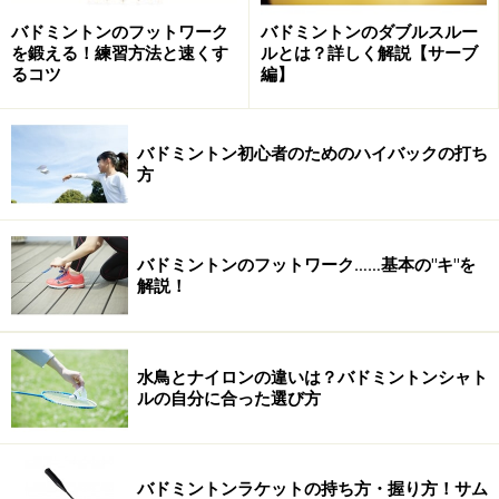
バドミントンのフットワーク
バドミントンのダブルスルー
を鍛える！練習方法と速くす
ルとは？詳しく解説【サーブ
るコツ
編】
「日本」でも、バドミントンはメジャーなスポーツで
バドミントン初心者のためのハイバックの打ち
す。スポーツ政策研究所である“笹川スポーツ財団”が
方
2012年に発表した調査データ“種目別にみるスポーツ実
施状況に関する研究”によれば、バドミントンの競技人口
は
約970万人以上
というデータもあります。同データに
バドミントンのフットワーク……基本の"キ"を
解説！
よるとサッカー、野球はそれぞれ約800万人、約740万人
で競技人口はバドミントンよりも少ないのです。
水鳥とナイロンの違いは？バドミントンシャト
競技者をどのレベルの方まで含めるかで、この数字は大
ルの自分に合った選び方
きく変わると思いますが、それでもバドミントンに興味
がある人が意外(?)と多いのは事実です。
バドミントンラケットの持ち方・握り方！サム