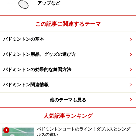
アップなど
ただ、「日本であまり報道されていないからマイナー
だ」と言われると何も言えません。私もそう思いま
す……。
この記事に関連するテーマ
バドミントンの基本
日本バドミントンは弱い
バドミントン用品、グッズの選び方
最近はそれほど弱いイメージもないと思います。五輪で
バドミントンの効果的な練習方法
もいくつかメダルを獲っていますし、2014年のトマス
杯・ユーバー杯と呼ばれる国別対抗戦で
男子優勝
・
女子
バドミントン関連情報
準優勝
の快挙を成し遂げたました。これはニュースで見
他のテーマも見る
た方も多いかと思います。
人気記事ランキング
また個人で見ても、2015年4月23日付の世界ランキング
のトップ10内に日本人の名前がいくつかあるのです。
バドミントンコートのライン！ダブルスとシング
1
ルスの違い