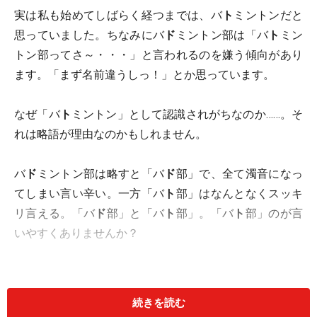
実は私も始めてしばらく経つまでは、バ
ト
ミントンだと
思っていました。ちなみにバ
ド
ミントン部は「バ
ト
ミン
トン部ってさ～・・・」と言われるのを嫌う傾向があり
ます。「まず名前違うしっ！」とか思っています。
なぜ「バ
ト
ミントン」として認識されがちなのか……。そ
れは略語が理由なのかもしれません。
バ
ド
ミントン部は略すと「バ
ド
部」で、全て濁音になっ
てしまい言い辛い。一方「バ
ト
部」はなんとなくスッキ
リ言える。「バ
ド
部」と「バ
ト
部」。「バ
ト
部」のが言
いやすくありませんか？
続きを読む