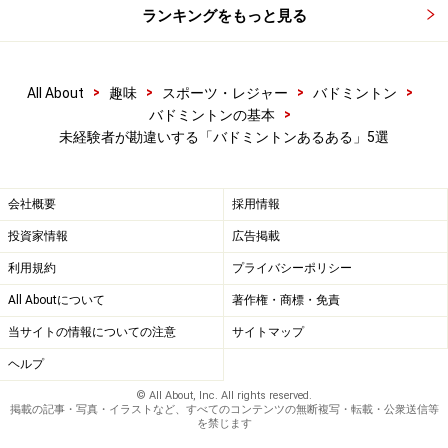
ランキングをもっと見る
す。つまり、
リオ五輪でのバドミントンの活躍を国も期
待している
、ということですね！
>
>
>
>
All About
趣味
スポーツ・レジャー
バドミントン
他にA評価とされているのは、水泳、女子サッカー、男
>
バドミントンの基本
子体操などの5種目です。
未経験者が勘違いする「バドミントンあるある」5選
頑張れ、日本！強いぞ、日本！
会社概要
採用情報
投資家情報
広告掲載
利用規約
プライバシーポリシー
All Aboutについて
著作権・商標・免責
バドミントンは地味なスポーツ
当サイトの情報についての注意
サイトマップ
こちらは学生時代の部活のイメージが強く残っているの
ヘルプ
ではないか、と考察しています。出身校がバドミントン
© All About, Inc. All rights reserved.
の強豪校の方は、おそらくこのようなイメージを持って
掲載の記事・写真・イラストなど、すべてのコンテンツの無断複写・転載・公衆送信等
を禁じます
いないのではないでしょうか？