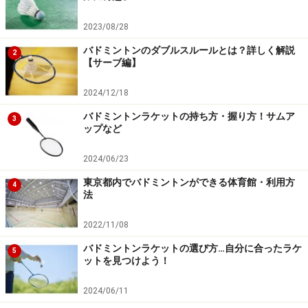
まず男子シングルスであれば、7位に
桃田
賢斗
選手(NTT
2023/08/28
東)。
バドミントンのダブルスルールとは？詳しく解説
2
男子ダブルスは、5位に
早川
賢一
選手・
遠藤大由
選手(日
【サーブ編】
本ユニシス)。
女子シングルスだと、10位に
奥原
希望
選手(日本ユニシ
2024/12/18
ス)。
バドミントンラケットの持ち方・握り方！サムア
3
ップなど
女子ダブルスは、なんと1位に
松友美佐紀
選手・
高橋
礼
華
選手(日本ユニシス)、さらに6位に
前田
美順
選手・
垣岩
2024/06/23
令佳
選手(再春館製薬所)。
東京都内でバドミントンができる体育館・利用方
4
法
どうですか？バドミントンも結構やるでしょう？
2022/11/08
さらに2015年4月17日に文部科学省の「マルチサポート
バドミントンラケットの選び方…自分に合ったラケ
5
ットを見つけよう！
事業(五輪夏季競技)」において女子バドミントンはA評価
をもらっています。マルチサポート事業とは「五輪で、
2024/06/11
メダル獲得が期待できる競技に支援する事業」のことで