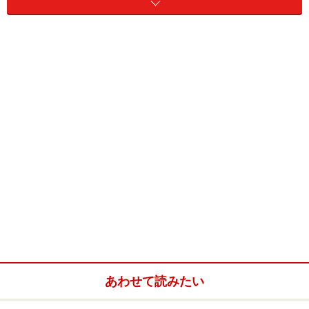
今では競技としてはバ
ド
ミントン、レクリエーションと
してはバ
ト
ミントンという風に使い分ける人もいます。
また辞書によっては「バ
ト
ミントンとも言う」とあるの
で、あまり気にする必要はないと思います。
ただ非競技者が「バ
ド
ミントン」って言うと、「おっ！
分かっているね！」と嬉しく思います。
あわせて読みたい