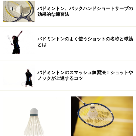
バドミントン、バックハンドショートサーブの
効果的な練習法
バドミントンはマイナーなスポーツ
これもよく耳にする勘違いですね。はっきり言っておき
ましょう、バドミントンはメジャーなスポーツです。
バドミントンのよく使うショットの名称と球筋
とは
1992年のバルセロナ五輪より正式競技種目として採用さ
れています。これは世界の人々がバドミントンを楽しん
でいるということです。
バドミントンのスマッシュ練習法！ショットや
ノックが上達するコツ