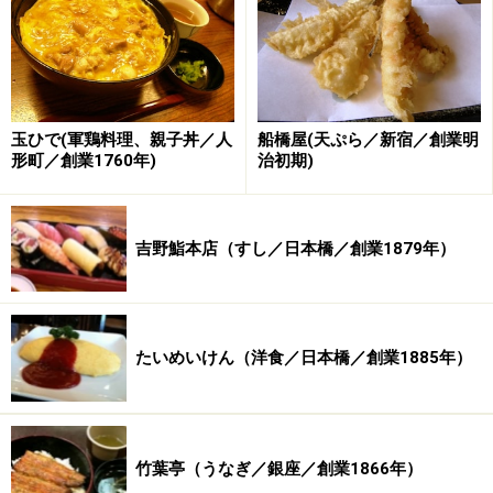
玉ひで(軍鶏料理、親子丼／人
船橋屋(天ぷら／新宿／創業明
では、100年以上の歴史を誇る中華料理店へと参りまし
形町／創業1760年)
治初期)
ょう。
※記事内容は執筆時点のものです。最新の内容をご確認くださ
吉野鮨本店（すし／日本橋／創業1879年）
い。
※メニューや料金などのデータは、取材時または記事公開時点で
の内容です。
たいめいけん（洋食／日本橋／創業1885年）
次のページへ
1
/
2
竹葉亭（うなぎ／銀座／創業1866年）