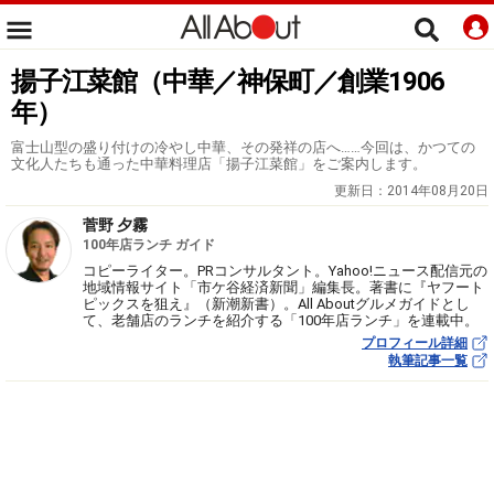
揚子江菜館（中華／神保町／創業1906
年）
富士山型の盛り付けの冷やし中華、その発祥の店へ……今回は、かつての
文化人たちも通った中華料理店「揚子江菜館」をご案内します。
更新日：
2014年08月20日
菅野 夕霧
100年店ランチ ガイド
コピーライター。PRコンサルタント。Yahoo!ニュース配信元の
地域情報サイト「市ケ谷経済新聞」編集長。著書に『ヤフート
ピックスを狙え』（新潮新書）。All Aboutグルメガイドとし
て、老舗店のランチを紹介する「100年店ランチ」を連載中。
プロフィール詳細
執筆記事一覧