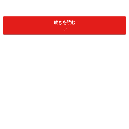
続きを読む
創業は1906年（明治39年）
最寄りは神保町駅A7出口
揚子江菜館の創業は明治39年、1906年のこと。当時神保
町にはたくさんの中華料理店がオープンし、ちょっとし
た中華街のような時期があった史実などもあります。