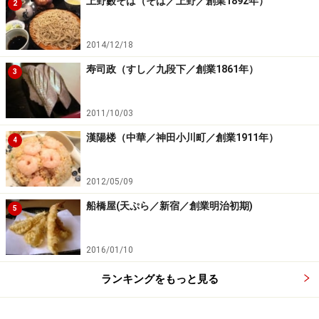
上野藪そば（そば／上野／創業1892年）
2
2014/12/18
寿司政（すし／九段下／創業1861年）
3
2011/10/03
漢陽楼（中華／神田小川町／創業1911年）
4
2012/05/09
船橋屋(天ぷら／新宿／創業明治初期)
5
2016/01/10
ランキングをもっと見る