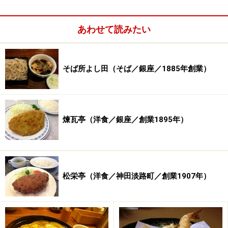
では同店が営業をスタートさせた1906年とはどんな時代
あわせて読みたい
背景だったのでしょうか……南満州鉄道設立など、日清・
日露戦争後に関連する出来事が多く残っています。身近
そば所よし田（そば／銀座／1885年創業）
なところでは、タバコのゴールデンバットの販売開始や
新宿御苑の開園、夏目漱石「坊ちゃん」の発表なども。
そんな明治の終わりごろ、揚子江菜館もその産声を上げ
ています。
煉瓦亭（洋食／銀座／創業1895年）
松栄亭（洋食／神田淡路町／創業1907年）