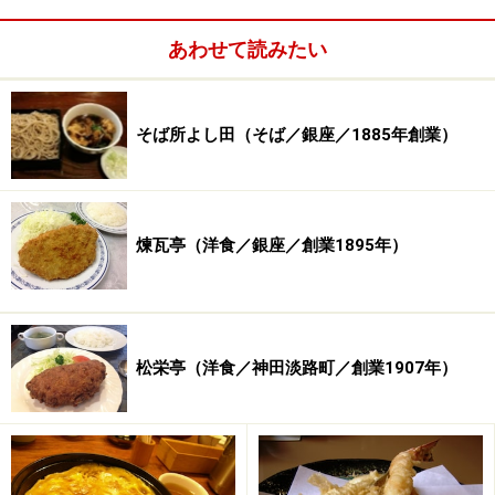
その後、そば店を経て、天ぷら店へと変化し、いまに至
っています。では、船橋屋創業の明治初期とはどんな時
あわせて読みたい
代背景だったのでしょうか……。
そば所よし田（そば／銀座／1885年創業）
ランチサービスメニューの置き看板
明治と言えば、武士の時代から近代国家へと歩みを進め
煉瓦亭（洋食／銀座／創業1895年）
た、大きな変革期。西洋化を徐々に取り込んでいきま
す。洋服や背広、靴や傘など、今では当たり前の“装
い”が、一から変貌していくのが明治初期のことです。チ
ョンマゲ頭からザンギリ頭というのも、見た目にも大き
松栄亭（洋食／神田淡路町／創業1907年）
な変化ですね。明治時代になって一気に髪型や洋装が広
まったわけではなく、官僚や華族といった一部の人たち
から長い時間をかけ徐々に庶民に浸透、変化していった
ことが伝えられています。