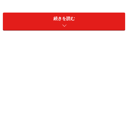
続きを読む
創業は明治初期
店名の船橋屋。実は創業者・高橋兼次郎氏の出身地が、
現在の千歳船橋だったことが由来です。当時、焼き芋や
わらじを売る店としてこの新宿の地で営業をスタート。