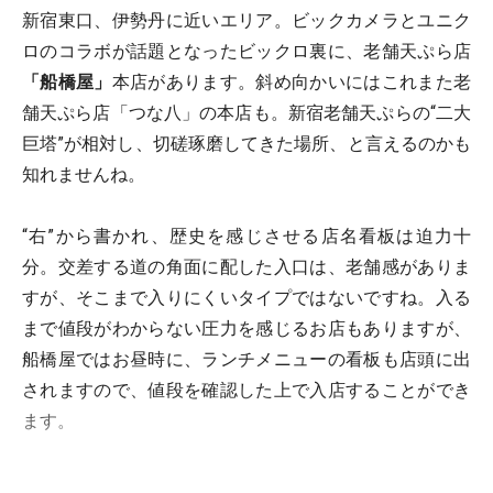
新宿東口、伊勢丹に近いエリア。ビックカメラとユニク
ロのコラボが話題となったビックロ裏に、老舗天ぷら店
「船橋屋」
本店があります。斜め向かいにはこれまた老
舗天ぷら店「つな八」の本店も。新宿老舗天ぷらの“二大
巨塔”が相対し、切磋琢磨してきた場所、と言えるのかも
知れませんね。
“右”から書かれ、歴史を感じさせる店名看板は迫力十
分。交差する道の角面に配した入口は、老舗感がありま
すが、そこまで入りにくいタイプではないですね。入る
まで値段がわからない圧力を感じるお店もありますが、
船橋屋ではお昼時に、ランチメニューの看板も店頭に出
されますので、値段を確認した上で入店することができ
ます。