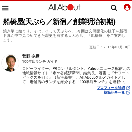
船橋屋(天ぷら／新宿／創業明治初期)
焼き芋に始まり、そば、そして天ぷらへ……今回は文明開化の様子を新宿
ド真ん中で見つめてきた歴史を有する天ぷら店、「船橋屋」をご案内し
ます。
更新日：
2016年01月10日
菅野 夕霧
100年店ランチ ガイド
コピーライター。PRコンサルタント。Yahoo!ニュース配信元の
地域情報サイト「市ケ谷経済新聞」編集長。著書に『ヤフート
ピックスを狙え』（新潮新書）。All Aboutグルメガイドとし
て、老舗店のランチを紹介する「100年店ランチ」を連載中。
プロフィール詳細
執筆記事一覧