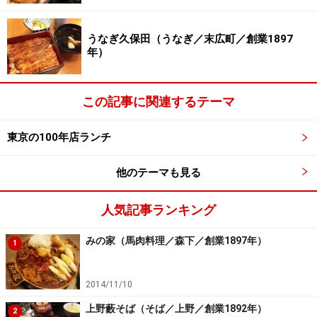
では、新宿を代表する老舗天ぷら店の本店へと参りまし
ょう
うなぎ久保田（うなぎ／末広町／創業1897
年）
※記事内容は執筆時点のものです。最新の内容をご確認くださ
い。
※メニューや料金などのデータは、取材時または記事公開時点で
の内容です。
この記事に関連するテーマ
東京の100年店ランチ
次のページへ
1
/
2
他のテーマも見る
人気記事ランキング
みの家（馬肉料理／森下／創業1897年）
1
2014/11/10
上野藪そば（そば／上野／創業1892年）
2