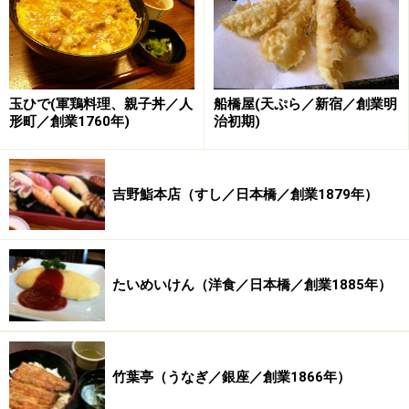
玉ひで(軍鶏料理、親子丼／人
船橋屋(天ぷら／新宿／創業明
形町／創業1760年)
治初期)
吉野鮨本店（すし／日本橋／創業1879年）
たいめいけん（洋食／日本橋／創業1885年）
チョンマゲ頭やザンギリ頭、和服姿や洋服姿、そんな人
たちが入り乱れていたであろう明治初期、船橋屋もその
歩みを始めています。
竹葉亭（うなぎ／銀座／創業1866年）