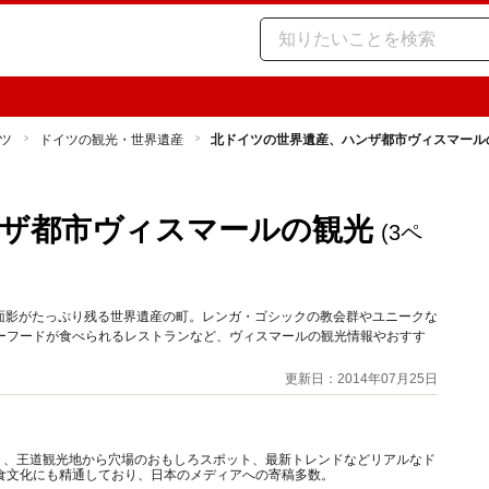
ツ
ドイツの観光・世界遺産
北ドイツの世界遺産、ハンザ都市ヴィスマール
ザ都市ヴィスマールの観光
(3ペ
面影がたっぷり残る世界遺産の町。レンガ・ゴシックの教会群やユニークな
シーフードが食べられるレストランなど、ヴィスマールの観光情報やおすす
更新日：2014年07月25日
り、王道観光地から穴場のおもしろスポット、最新トレンドなどリアルなド
食文化にも精通しており、日本のメディアへの寄稿多数。