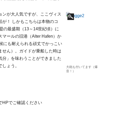
ョンが大人気ですが、ここヴィス
船が！ しかもこちらは本物のコ
盟の最盛期（13～14世紀頃）に
の旧港（Alter Hafen）か
天候にも耐えられる頑丈でかっこい
ません）。ガイドが乗船した時は
気分」を味わうことができました
でしょう。
大砲も付いてます（爆
音！）
でHPでご確認ください