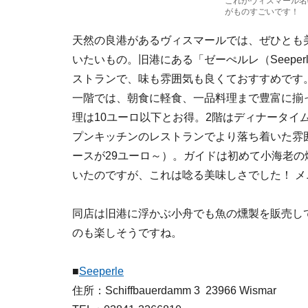
これがヴィスマール名
がものすごいです！
天然の良港があるヴィスマールでは、ぜひとも
いたいもの。旧港にある「ゼーぺルレ（Seepe
ストランで、味も雰囲気も良くておすすめです
一階では、朝食に軽食、一品料理まで豊富に揃
理は10ユーロ以下とお得。2階はディナータイ
プンキッチンのレストランでより落ち着いた雰
ースが29ユーロ～）。ガイドは初めて小海老の
いたのですが、これは唸る美味しさでした！ 
同店は旧港に浮かぶ小舟でも魚の燻製を販売し
のも楽しそうですね。
■
Seeperle
住所：Schiffbauerdamm 3 23966 Wismar