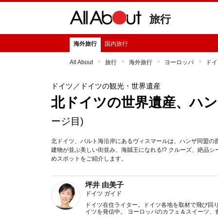
旅行
海外旅行
国内旅行
All About
旅行
海外旅行
ヨーロッパ
ドイ
ドイツ
／ドイツの観光・世界遺産
北ドイツの世界遺産、ハン
ージ目)
北ドイツ、バルト海沿岸にあるヴィスマールは、ハンザ同盟の
建物が並ぶ美しい街並み、海賊王になれる!? クルーズ、絶品
めスポットをご紹介します。
坪井 由美子
ドイツ ガイド
ドイツ在住ライター。ドイツ各地を取材で飛び回
イツを発信中。 ヨーロッパのカフェ＆スイーツ、