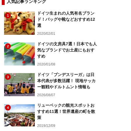
人気記事ランキング
ドイツ生まれの人気有名ブラン
1
ド！バッグや靴などおすすめ12
選
2020/02/01
ドイツの文房具7選！日本でも人
2
気なブランドでお土産にもおす
すめ
2020/01/08
ドイツ「ブンデスリーガ」は日
3
本代表が多数活躍！ 現地サッカ
ー観戦やドルトムント情報も
2026/08/07
リューベックの観光スポットお
4
すすめ11選！世界遺産の町を散
策
2019/12/09