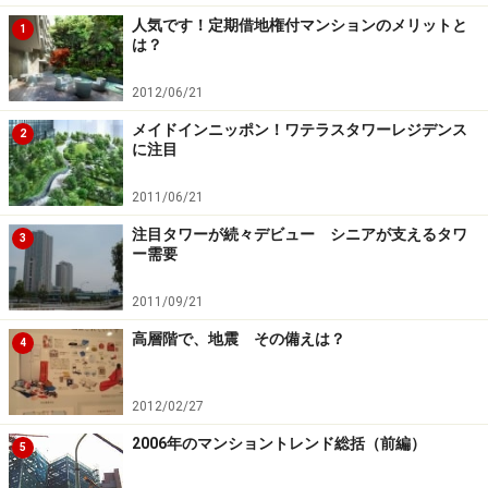
人気です！定期借地権付マンションのメリットと
1
は？
2012/06/21
メイドインニッポン！ワテラスタワーレジデンス
2
に注目
2011/06/21
注目タワーが続々デビュー シニアが支えるタワ
3
ー需要
2011/09/21
高層階で、地震 その備えは？
4
2012/02/27
2006年のマンショントレンド総括（前編）
5