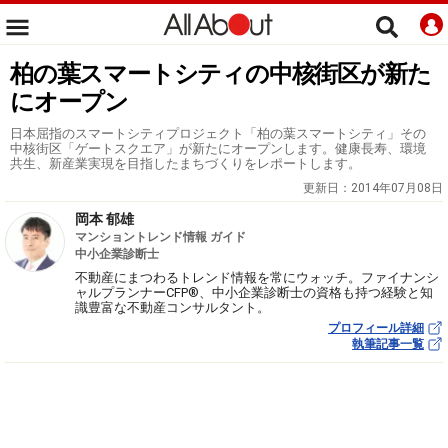
柏の葉スマートシティの中核街区が新た
にオープン
日本屈指のスマートシティプロジェクト「柏の葉スマートシティ」その
中核街区「ゲートスクエア」が新たにオープンします。健康長寿、環境
共生、新産業実現を目指したまちづくりをレポートします。
更新日：
2014年07月08日
岡本 郁雄
マンショントレンド情報 ガイド
中小企業診断士
不動産にまつわるトレンド情報を常にウォッチ。ファイナンシ
ャルプランナーCFP®、中小企業診断士の資格も持つ経験と知
識豊富な不動産コンサルタント。
プロフィール詳細
執筆記事一覧