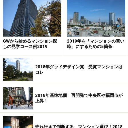
次のページでは、オープンしたゲートスクエアを紹介し
ます。
※記事内容は執筆時点のものです。最新の内容をご確認くださ
GWから始めるマンション探
2019年を「マンションの買い
い。
しの見学コース例2019
時」にするための5箇条
次のページへ
1
/
2
2018年グッドデザイン賞 受賞マンションは
コレ
2018年基準地価 再開発で中央区や福岡市が
上昇！
売れ行きで判断する、マンション選び！2018