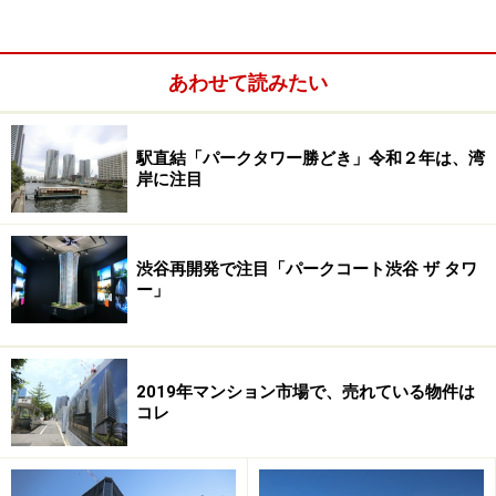
研究者や留学生が交流を育むシェア型賃貸住宅柏の葉インタ
あわせて読みたい
ーナショナルビレッジ 企画では、リビタも参画
また、同社のスマートシティモデルは、国内外でも潜在
駅直結「パークタワー勝どき」令和２年は、湾
的なニーズが高いと判断。今後、地域の特性やニーズに
岸に注目
対応したビジネスモデルを展開したい意向とのことで
す。高齢化やエネルギー問題など課題先進国とも言われ
る日本。環境技術など優れた日本のテクノロジーは、世
渋谷再開発で注目「パークコート渋谷 ザ タワ
ー」
界でも十分通用するとの考えです。
国の置かれた事情の異なる海外で、不動産ビジネスを行
うのは容易ではないと思いますが、柏の葉スマートシテ
2019年マンション市場で、売れている物件は
コレ
ィが一つの街づくりの開発モデルになれば今後日本の都
市開発のソリューションが世界で認知されていくことで
しょう。