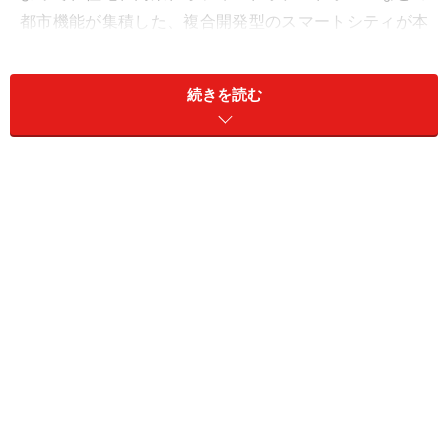
都市機能が集積した、複合開発型のスマートシティが本
格稼動します。
続きを読む
三井ガーデンホテル柏の葉や賃貸住宅なども入るゲートスク
エアのホテル＆レジデンス棟
7月7日に柏の葉カンファレンスセンターで行われた記者
発表会では、三井不動産の菰田代表取締役社長が、柏の
葉における第2ステージの構想を提示しました。「イノ
ベーションキャンパス構想」を掲げ、職・住・遊
（商）・学（研）の機能を融合した複合開発を進め昼夜
人口のバランスを最適化。「水と緑」に溢れた環境整備
を進め新産業の共創につなげ街全体をイノベ―ションキ
ャンパス化します。実現に向けて、今後次世代ライフサ
イエンスの産業創造拠点を開発。就業人口も大幅に増加
させることを目指しています。