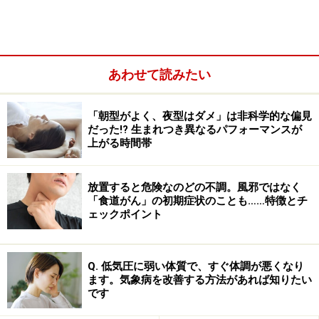
す。
いろいろな分野と技術がかかわって初めて、分かり始め
あわせて読みたい
たというところが大変興味深いところです。
「朝型がよく、夜型はダメ」は非科学的な偏見
だった!? 生まれつき異なるパフォーマンスが
上がる時間帯
最新の研究による、運動の健康増強メカニ
ズムの仕組み
放置すると危険なのどの不調。風邪ではなく
「食道がん」の初期症状のことも……特徴とチ
1. 老化で低下した「新しく神経を作る力」が、運動等に
ェックポイント
よって再び活性化する
長年、死んでしまった脳細胞は再生しないと思われ続け
Q. 低気圧に弱い体質で、すぐ体調が悪くなり
ます。気象病を改善する方法があれば知りたい
てきました。しかし、20世紀後半になり、脳にも神経幹
です
細胞という神経系細胞の基となる細胞が発見され、再生