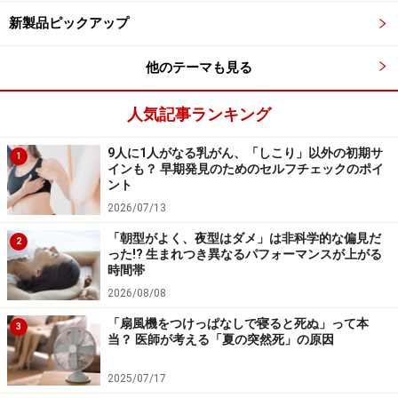
画・行動能力などの認知機能をつかさどる脳の部位の活
新製品ピックアップ
動が活発になり、認知機能が高まる
（世界で初めて科学
的に確認）
他のテーマも見る
筑波大学と中央大学理工学部の共同研究グループは、脳
人気記事ランキング
の前頭前野が担う実行機能（注意・集中、判断、計画・
行動を調節する高次認知機能）が短時間の低強度運動で
9人に1人がなる乳がん、「しこり」以外の初期サ
1
インも？ 早期発見のためのセルフチェックのポイ
も向上していることを、最新の光脳機能イメージング法
ント
を用いて確認し、誰にでも実行しやすい軽運動に気分や
2026/07/13
認知機能を高める効果があることを科学的に初めて裏付
「朝型がよく、夜型はダメ」は非科学的な偏見だ
2
けました。
った!? 生まれつき異なるパフォーマンスが上がる
時間帯
2026/08/08
「扇風機をつけっぱなしで寝ると死ぬ」って本
これらのように、科学的なメカニズムを明らかにするこ
3
当？ 医師が考える「夏の突然死」の原因
とで、効果的な運動スポーツの方法がより具体的に構築
できることになります。
2025/07/17