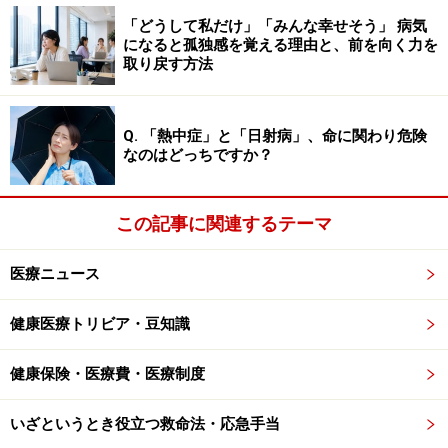
2. 運動直後に筋肉から作られるマイオカイン
が、脂肪組
「どうして私だけ」「みんな幸せそう」 病気
織の細胞に作用し脂肪を分解し、また炎症抑制や血管新
になると孤独感を覚える理由と、前を向く力を
生に作用する
取り戻す方法
近年、運動器官である骨格筋から様々なサイトカインが
Q. 「熱中症」と「日射病」、命に関わり危険
産生されると報告され、マイオカイン(Myokine)と命名さ
なのはどっちですか？
れています。マイオカインには インターロイキン6、7、
15などが含まれており、骨格筋における脂質代謝、糖代
この記事に関連するテーマ
謝、筋委縮の改善をはじめ、血管新生、肝グリコーゲン
の分解促進、骨形成促進、白色脂肪の褐色脂肪化による
医療ニュース
エネルギー消費の促進、膵臓におけるインスリン分泌促
進など、健康増強効果に関わっていることが明らかにな
健康医療トリビア・豆知識
ってきています。
健康保険・医療費・医療制度
3. わずか 10 分間の軽運動でも、注意・集中、判断、計
いざというとき役立つ救命法・応急手当