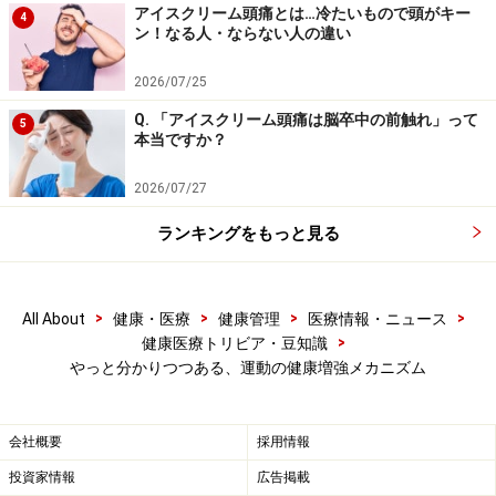
アイスクリーム頭痛とは…冷たいもので頭がキー
4
そして科学的なアプローチと、それに基づく実証的なプ
ン！なる人・ならない人の違い
ログラムの作成と実行は、高齢化社会における活力の維
2026/07/25
持を行うために、必須であるものに間違いないでしょ
Q. 「アイスクリーム頭痛は脳卒中の前触れ」って
う。
5
本当ですか？
このような活動そのものが、革新的な新たな価値となる
2026/07/27
ことに間違いなく、今後はこの価値をいかに「現実的
ランキングをもっと見る
な」マネーに結び付けるかが、大きなビジネスチャンス
になると考えられます。
>
>
>
>
All About
健康・医療
健康管理
医療情報・ニュース
>
健康医療トリビア・豆知識
やっと分かりつつある、運動の健康増強メカニズム
＜参考資料＞
老化した神経幹細胞を活性化する環境因子の発見（産業
技術総合研究所 幹細胞工学研究センター）
会社概要
採用情報
投資家情報
広告掲載