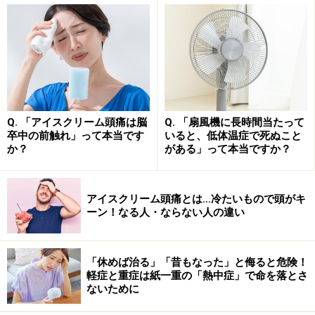
する可能性がある事が分かってきています。特に、記憶
を司る海馬といわれる脳の一部分では、神経幹細胞によ
って常に神経再生が行われており、脳のリフレッシュに
役立っている事が明らかになってきました （パソコンで
も、メモリーを増設しないと必要なデータの保存能力が
足りなくなるのと同じ）。
Q. 「アイスクリーム頭痛は脳
Q. 「扇風機に長時間当たって
卒中の前触れ」って本当です
いると、低体温症で死ぬこと
神経細胞の一番下にあるアストロサイト細胞は、
か？
がある」って本当ですか？
Wnt（ウイント）という細胞内情報伝達アミノ酸を放出
して、神経幹細胞を有効な神経細胞へ成長させます。最
新の研究によって、アストロサイト細胞は、
老化した脳
アイスクリーム頭痛とは…冷たいもので頭がキ
ーン！なる人・ならない人の違い
内でも適度な運動の刺激によって、Wnt（ウイント）を
増産し、その結果として神経新生機能が増す
ことが分か
ったということです。
「休めば治る」「昔もなった」と侮ると危険！
軽症と重症は紙一重の「熱中症」で命を落とさ
ないために