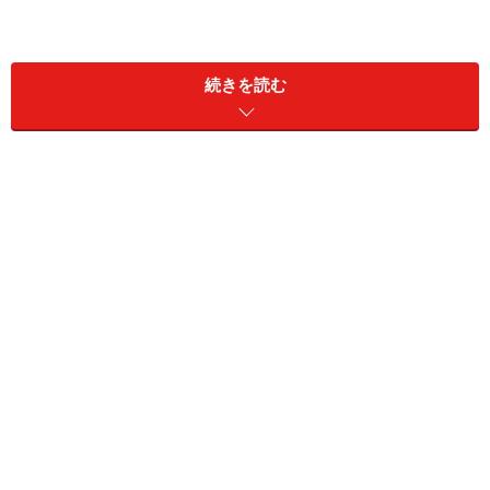
続きを読む
主な質問項目をピックアップして、上位回答を要約する
と次のとおりです（いずれも回答は全体平均のもの。カ
ッコ内はアンケートが開始された2010年の調査結果）。
■退職後の生活のイメージ
は？
1位 のんびり・マイペースな生活
51.5％（51.7％）
2位 ほそぼそ・質素な生活 17.8％（19.3％）
3位 明るく・楽しい生活 10.6％（12.6％）
2010年の調査と比べて、「のんびり・マイペースな生