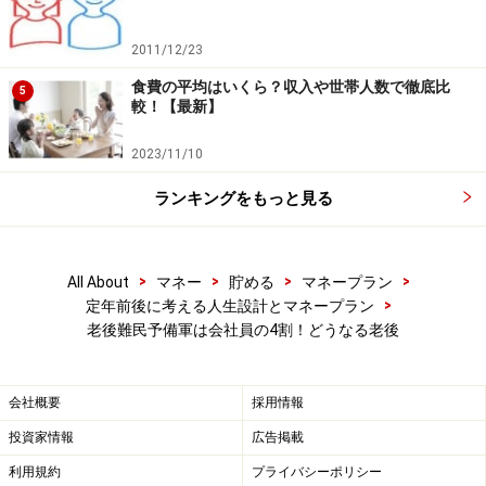
本記事の内容は一般的な情報提供を目的としており、特定の金融
商品や投資行動を推奨するものではありません。
投資や資産運用に関する最終的なご判断はご自身の責任において
2011/12/23
行ってください。
食費の平均はいくら？収入や世帯人数で徹底比
掲載情報の正確性・完全性については十分に配慮しております
5
較！【最新】
が、その内容を保証するものではなく、これに基づく損失・損害
などについて当社は一切の責任を負いません。
最新の情報や詳細については、必ず各金融機関やサービス提供者
2023/11/10
の公式情報をご確認ください。
ランキングをもっと見る
【編集部からのお知らせ】
・「家計」について、
アンケート（2026/8/31まで）
を実施
中です！
>
>
>
>
※抽選で20名にAmazonギフト券1000円分プレゼント
All About
マネー
貯める
マネープラン
※謝礼付きの限定アンケートやモニター企画に参加が可能に
>
定年前後に考える人生設計とマネープラン
なります
老後難民予備軍は会社員の4割！どうなる老後
会社概要
採用情報
投資家情報
広告掲載
利用規約
プライバシーポリシー