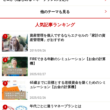
老後をあきらめたくない！
他のテーマも見る
老後の厳しさはわかっていても、日々の生活や住宅資
金、教育資金のやりくりなどで思うようにいかない。あ
人気記事ランキング
るいは「将来」より「今」が大切、というのが現実なの
資産管理を個人でするならエクセルの「家計の資
1
でしょうか。とはいえ、リタイアを迎えた時に「あの
産管理簿」がおすすめ
時、わかっていたのに、準備しておけばよかった」と、
2019/09/26
後悔することがないようにしたいところです。
FIREできる年齢のシミュレーション【お金の計算
2
機】
【関連記事をチェック】
あなたにもできる！自力で作る老後資金3000万円
2025/02/27
あなたの預金大丈夫？銀行選びで大きな差！
65歳までに目標とする老後資金を築くためのシミ
3
定年後の人生をイメージできますか？貯金や支出はどう
ュレーション【お金の計算機】
なる？
2025/02/26
※記事内容は執筆時点のものです。最新の内容をご確認くださ
年代ごとに違うマネープランとは
4
い。