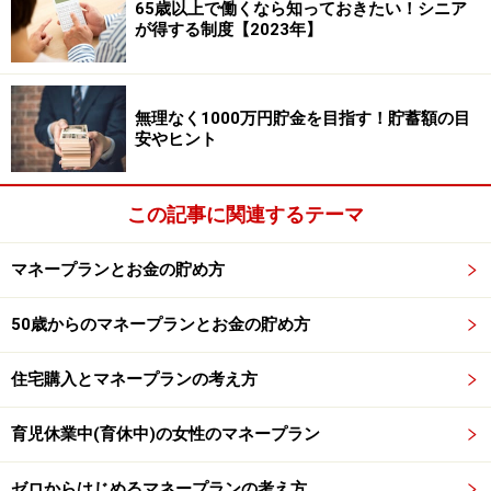
65歳以上で働くなら知っておきたい！シニア
しょう。
が得する制度【2023年】
■退職後に生活用として準備している資金は？
（公的年
金除く）
無理なく1000万円貯金を目指す！貯蓄額の目
安やヒント
必要額平均（希望額） 2,697.5万円
保有資産額 1139.8万円
この記事に関連するテーマ
そのうち退職準備額の平均 644.6万円
準備額ゼロ円の世帯の割合 36.7％
マネープランとお金の貯め方
準備額1,000万円以上の人の割合 16％
50歳からのマネープランとお金の貯め方
希望する退職後の必要額「2,697.5万円」に対し実際には
644.6万円と、約1/4しか準備できておらず、理想と現実
住宅購入とマネープランの考え方
の大きなギャップが見られます。中でも1/3以上の世帯
で準備額が0円という結果には驚いてしまいます。
育児休業中(育休中)の女性のマネープラン
ゼロからはじめるマネープランの考え方