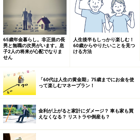
2位 あまり安心できない 30.7％（35.9％）
3位 まあまあ安心できる 9.8％（5.8％）
上位2つの合計80.8％の人が、公的年金だけでは安心でき
65歳年金暮らし。非正規の長
人生後半もしっかり楽しむ！
ないと考えているようです。
男と無職の次男がいます。息
60歳からやりたいことを見つ
子2人の将来が心配でなりま
ける方法
せん
多くの人が、老後の生活が厳しくなり、年金だけでは生
活が苦しいと思っています。自分がいつリタイアをして
セカンドライフを迎えるかは、ある程度見通しがつくの
「60代は人生の黄金期」75歳までにお金を使
って楽しむマネープラン！
で、早めにセカンドライフ資金の準備を始めたいところ
です。
金利が上がると家計にダメージ？ 車も家も買
えなくなる？ リストラや倒産も？
老後資金の準備状況で驚きの結果が
老後資金の準備状況に関するアンケート結果を見てみま