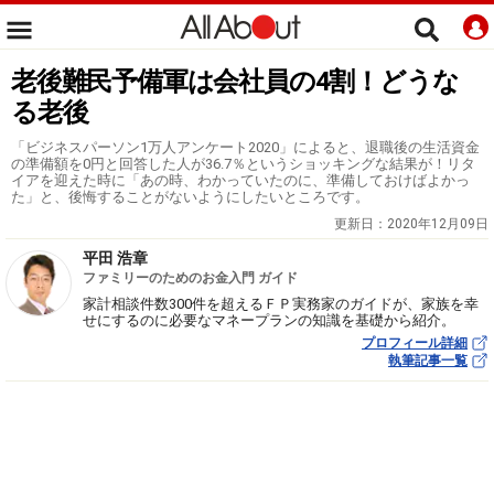
老後難民予備軍は会社員の4割！どうな
る老後
「ビジネスパーソン1万人アンケート2020」によると、退職後の生活資金
の準備額を0円と回答した人が36.7％というショッキングな結果が！リタ
イアを迎えた時に「あの時、わかっていたのに、準備しておけばよかっ
た」と、後悔することがないようにしたいところです。
更新日：
2020年12月09日
平田 浩章
ファミリーのためのお金入門 ガイド
家計相談件数300件を超えるＦＰ実務家のガイドが、家族を幸
せにするのに必要なマネープランの知識を基礎から紹介。
プロフィール詳細
執筆記事一覧