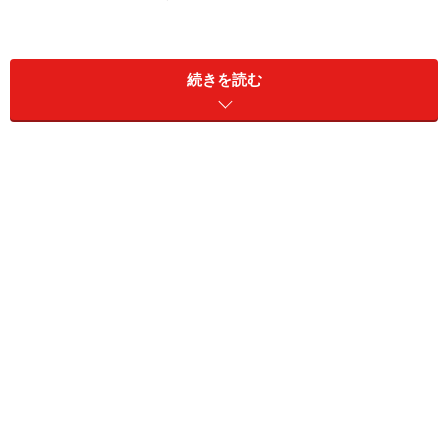
2014年の日本ダービーは6月1日(日)に行われますが、多
くの年では5月末の開催。ということで、ここでは「5月
続きを読む
の注目レース」として紹介します。
サラブレッドが牧場で生まれたとき、それを見守るスタ
ッフは「ダービー馬になってくれ」と願います。仔馬が
成長していざデビューするとき、「ダービーに出られる
ような活躍を見せてくれ」と期待します。競走馬を育て
るうえで、常に目標となるのがダービーなのです。しか
もその舞台は、3歳馬しか出られない一生に一度のも
の。ダービーに出走する馬たちは、多くの人々の思いを
背負って、その戦いに挑むわけです。