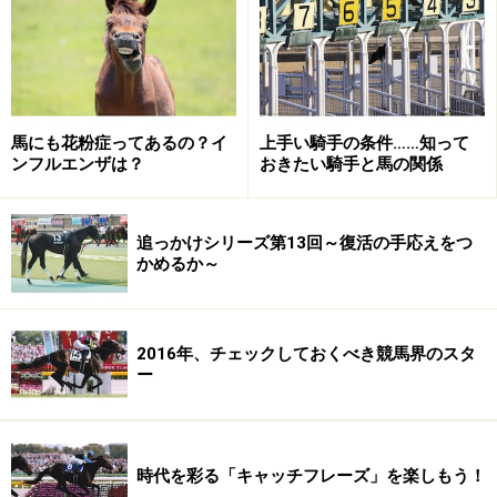
す。
といっても、運だけでダービーを勝つことはできませ
ん。先の格言を補足すれば、運さえも味方につけなけれ
馬にも花粉症ってあるの？イ
上手い騎手の条件……知って
ば勝てないのがダービー。これはあながち嘘ではない話
ンフルエンザは？
おきたい騎手と馬の関係
で、その証拠にダービーではたびたび不思議なことが起
こります。
追っかけシリーズ第13回～復活の手応えをつ
かめるか～
64年ぶりの快挙につながった、ウオッカの
落ち着き
2016年、チェックしておくべき競馬界のスタ
ー
2007年のダービーで偉業を達成したウオッカ(写真 JRA)
時代を彩る「キャッチフレーズ」を楽しもう！
不思議な日本ダービーとして思い出すのは、2007年。こ