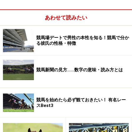
あわせて読みたい
競馬場デートで男性の本性を知る！競馬で分か
る彼氏の性格・特徴
競馬新聞の見方……数字の意味・読み方とは
舞台となるのは、国内屈指の広さを誇る東京競馬場。と
なれば、実力伯仲の勝負が繰り広げられるはず……。と思
いきや、サラブレッドの3歳春は、人間で言う高校3年生
競馬を始めたら必ず観ておきたい！ 有名レー
くらい。つまり、まだまだ未熟なのです。そのため、実
スBest3
力を出し切れなかったり、途方もない緊張感に押し潰さ
れたり、一筋縄ではいきません。そこで昔から言われる
のが、「ダービーは、運のいい馬が勝つ」という格言で