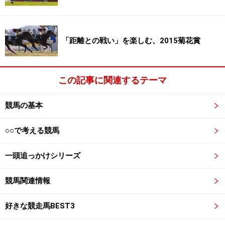
の年の勝者となったのは、牝馬ながらダービーに参戦し
たウオッカでした。牝馬がダービーに勝つのは、なんと
64年ぶり。その快挙の勝利こそ、まさに不思議なダービ
「距離との戦い」を楽しむ、2015菊花賞
ーの典型と思うのです。
2007年の日本ダービー
(ウオッカは黒帽子の7番)
この記事に関連するテーマ
レースでは少し力みがちになるウオッカにとって、ゆっ
競馬の基本
たりとしたペースで進む長距離戦は得意ではありませ
○○で考える競馬
ん。大人になって、精神的に成長すると好走できるよう
になったのですが、ダービーに出た3歳シーズンは、長
一頭追っかけシリーズ
距離となる2200m以上のレースに4度出て、1着→8着→4
着→11着という成績。その中で唯一の勝利が、日本ダー
競馬関連情報
ビーだったのです。
好きな競走馬BEST3
あの日本ダービーではリラックスできたウオッカ。直線