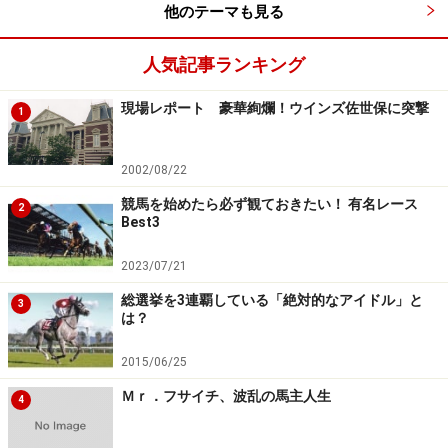
までジックリと体力を温存し、最後に突き抜けたので
他のテーマも見る
す。若い頃のウオッカにとって、長距離のレースであん
人気記事ランキング
な競馬ができたのはダービーだけ。なぜあのときはリラ
ックスできたのか。しかもその「唯一」を発揮できたの
現場レポート 豪華絢爛！ウインズ佐世保に突撃
1
が、最高峰のダービー。それが不思議でしたし、そこに
運の存在を見た気がします。
2002/08/22
競馬を始めたら必ず観ておきたい！ 有名レース
もしかするとウオッカは、ダービーを勝つにふさわしい
2
Best3
能力を持ち、そして運も味方につけたのかもしれませ
ん。
2023/07/21
総選挙を3連覇している「絶対的なアイドル」と
3
いずれにせよ、このような不思議の中で数多くのドラマ
は？
が生まれてきたのが、日本ダービーです。
2015/06/25
Ｍｒ．フサイチ、波乱の馬主人生
なお、「オンナ版ダービー」と言えるのがオークス。こ
4
ちらも同じ距離、同じコースで施行されます。この時期