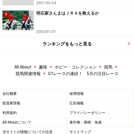
の牝馬にとって、2400mは過酷な長距離。そのため、ス
2001/05/24
タミナが勝利への大きなカギになります。
明石家さんまはＪＲＡを救えるか
5
2003/01/07
※記事内容は執筆時点のものです。最新の内容をご確認くださ
い。
ランキングをもっと見る
次のページへ
1
/
2
>
>
>
>
All About
趣味
ホビー・コレクション
競馬
>
競馬関連情報
G1レースの連続！ 5月の注目レース
会社概要
採用情報
投資家情報
広告掲載
利用規約
プライバシーポリシー
All Aboutについて
著作権・商標・免責
当サイトの情報についての注意
サイトマップ