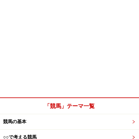
「競馬」テーマ一覧
競馬の基本
○○で考える競馬