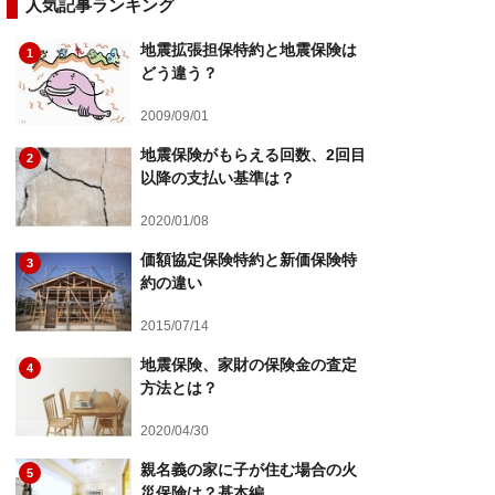
人気記事ランキング
地震拡張担保特約と地震保険は
1
どう違う？
2009/09/01
地震保険がもらえる回数、2回目
2
以降の支払い基準は？
2020/01/08
価額協定保険特約と新価保険特
3
約の違い
2015/07/14
地震保険、家財の保険金の査定
4
方法とは？
2020/04/30
親名義の家に子が住む場合の火
5
災保険は？基本編