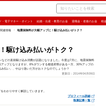
ド・電子マネー・ポイント
結婚・出産・教育のお金
退職金・老後のお金
税
関連情報
地震保険料が大幅アップに！駆け込み払いがトク？
！駆け込み払いがトク？
ンなどの直前駆け込み消費が話題になりました。今度は7月に、地震保険料
料アップとなりますが、8%ダウンする都道府県がある一方、30%アップの
込み払い」、やはり急いだ方がおトクなのでしょうか？
更新日：2014年04月09日
どをわかりやすく解説していきます。
プロフィール詳細
執筆記事一覧