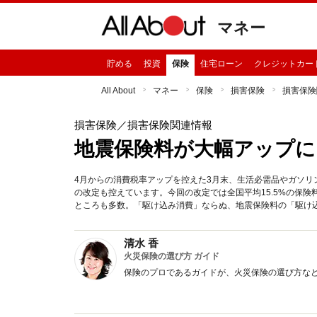
マネー
貯める
投資
保険
住宅ローン
クレジットカー
All About
マネー
保険
損害保険
損害保険
損害保険
／損害保険関連情報
地震保険料が大幅アップに
4月からの消費税率アップを控えた3月末、生活必需品やガソリ
の改定も控えています。今回の改定では全国平均15.5%の保険
ところも多数。「駆け込み消費」ならぬ、地震保険料の「駆け
清水 香
火災保険の選び方 ガイド
保険のプロであるガイドが、火災保険の選び方な