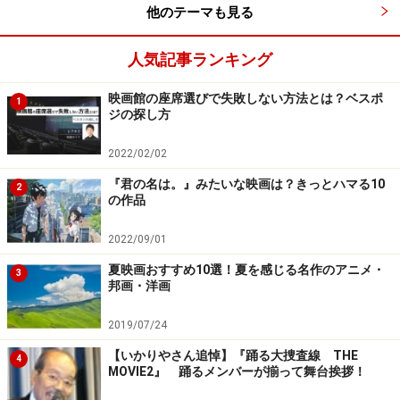
他のテーマも見る
人気記事ランキング
映画館の座席選びで失敗しない方法とは？ベスポ
1
ジの探し方
2022/02/02
『君の名は。』みたいな映画は？きっとハマる10
2
の作品
2022/09/01
夏映画おすすめ10選！夏を感じる名作のアニメ・
3
邦画・洋画
2019/07/24
【いかりやさん追悼】『踊る大捜査線 THE
4
MOVIE2』 踊るメンバーが揃って舞台挨拶！