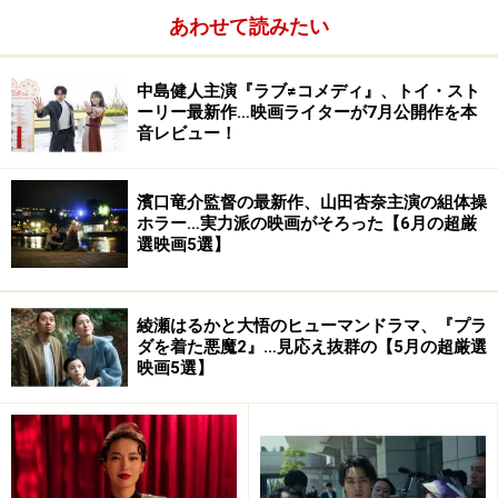
あわせて読みたい
中島健人主演『ラブ≠コメディ』、トイ・スト
ーリー最新作…映画ライターが7月公開作を本
音レビュー！
濱口竜介監督の最新作、山田杏奈主演の組体操
ホラー…実力派の映画がそろった【6月の超厳
選映画5選】
綾瀬はるかと大悟のヒューマンドラマ、『プラ
ダを着た悪魔2』…見応え抜群の【5月の超厳選
映画5選】