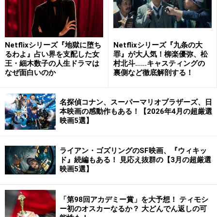
Netflixシリーズ『地獄に堕ち
Netflixシリーズ『九条の大
るわよ』占い界を支配した女
罪』が大人気！柳楽優弥、松
王・細木数子の人生ドラマは
村北斗……キャスティングの
なぜ面白いのか
裏側など徹底解剖する！
名探偵コナン、スーパーマリオブラザーズ、日
本映画の感動作もある！【2026年4月の超厳選
映画5選】
ライアン・ゴズリングのSF映画、『ウィキッ
ド』続編もある！ 見応え抜群の【3月の超厳選
映画5選】
「第98回アカデミー賞」を大予想！ ティモシ
ー初のオスカーなるか？ 大どんでん返しの可