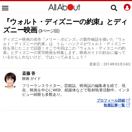
『ウォルト・ディズニーの約束』とディ
ズニー映画
(3ページ目)
ディズニー映画の名作『メリー・ポピンズ』の製作秘話を描いた『ウォ
ルト・ディズニーの約束』は、トム・ハンクスがウォルト・ディズニー
役を演じたことで話題！そこで今回はこの『ウォルト・ディズニーの約
束』とディズニーの実写映画を特集します。映画ガイドの好みに偏って
いるかもしれないけど。ではいってみましょう！
更新日：
2014年03月24日
斎藤 香
映画 ガイド
フリーランスライター。芸能誌、映画誌の編集者を経て、現
在、映画を中心にWEB、紙媒体などで取材執筆活動中。インタ
ビュー経験も多数あり。
プロフィール詳細
執筆記事一覧