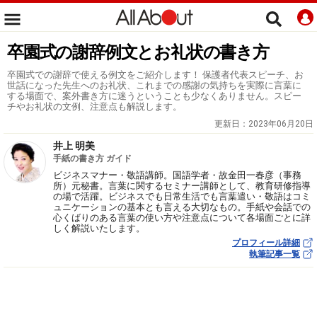
卒園式の謝辞例文とお礼状の書き方
卒園式での謝辞で使える例文をご紹介します！ 保護者代表スピーチ、お
世話になった先生へのお礼状、これまでの感謝の気持ちを実際に言葉に
する場面で、案外書き方に迷うということも少なくありません。スピー
チやお礼状の文例、注意点も解説します。
更新日：
2023年06月20日
井上 明美
手紙の書き方 ガイド
ビジネスマナー・敬語講師。国語学者・故金田一春彦（事務
所）元秘書。言葉に関するセミナー講師として、教育研修指導
の場で活躍。ビジネスでも日常生活でも言葉遣い・敬語はコミ
ュニケーションの基本とも言える大切なもの。手紙や会話での
心くばりのある言葉の使い方や注意点について各場面ごとに詳
しく解説いたします。
プロフィール詳細
執筆記事一覧