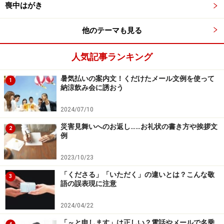
年長になってからは特に、毎日幼稚園に行くのが楽しみ
喪中はがき
という気持ちにあふれ、見ている私どもも嬉しい毎日で
他のテーマも見る
した。
家にいるときはどうしてもわがままさが出てしまうもの
人気記事ランキング
ですが、幼稚園での友達とのふれあい、そして何よりも
先生とのお時間が心のありかたを育ててくださったので
暑気払いの案内文！くだけたメール文例を使って
1
納涼飲み会に誘おう
しょう。
日ごろ御礼を……と思いながらも、なかなかきちんと申し
2024/07/10
上げることができませんで、失礼をいたしました。
災害見舞いへのお返し……お礼状の書き方や挨拶文
2
例
あらためて、御礼申し上げます。
○○先生とお会いできましたこと、そしてたくさんのすば
2023/10/23
らしい思い出をありがとうございました！
「くださる」「いただく」の違いとは？こんな敬
3
語の誤表現に注意
2024/04/22
その他の言い換え例文
「～と申します」は正しい？電話やメールで名乗