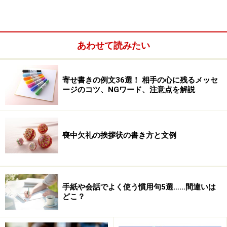
卒園式の謝辞例文1：卒園式の挨拶、保護者
あわせて読みたい
代表として
本日は、お天気にも恵まれ、無事に卒園のこの日を迎え
寄せ書きの例文36選！ 相手の心に残るメッセ
ることができましたこと、何より嬉しく存じます。
ージのコツ、NGワード、注意点を解説
喪中欠礼の挨拶状の書き方と文例
手紙や会話でよく使う慣用句5選……間違いは
どこ？