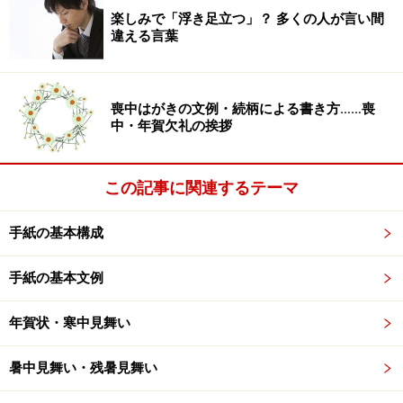
楽しみで「浮き足立つ」？ 多くの人が言い間
ございました。
違える言葉
今後もそのあたたかい思い出を胸に歩んでまいりたいと
存じます。
喪中はがきの文例・続柄による書き方……喪
本当にありがとうございました。
中・年賀欠礼の挨拶
この場をお借りして御礼申し上げます。
園長先生、先生方皆様のご健康、○○幼稚園のますますの
この記事に関連するテーマ
ご発展を心よりお祈りいたし、保護者代表のあいさつと
させていただきます。
手紙の基本構成
手紙の基本文例
卒園式の謝辞例文2：卒園のお礼状、母親か
ら先生へ
年賀状・寒中見舞い
○年間お世話になりまして、本当にありがとうございま
暑中見舞い・残暑見舞い
した。