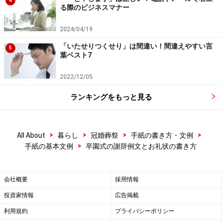
4
る際のビジネスマナー
無事に卒園式を迎えることができ、感謝申し上げま
す
2024/04/19
家に帰ってからいつもそれはそれは楽しそうに話を
「いたせりつくせり」は間違い！間違えやすい言
5
葉ベスト7
しておりました
○○幼稚園での友達、先生方との出会い、そして学ん
2022/12/05
だ出来事は子どものかけがえのない宝物です
ランキングをもっと見る
卒園という響きは嬉しくもあり、また少々とさびし
くもありますが、またお目に掛かれましたら嬉しく
存じます
>
>
>
>
All About
暮らし
冠婚葬祭
手紙の書き方・文例
>
手紙の基本文例
卒園式の謝辞例文とお礼状の書き方
近所ですので、また何かの折にお伺いできましたら
と思っております
会社概要
採用情報
など。
投資家情報
広告掲載
利用規約
プライバシーポリシー
【関連記事】