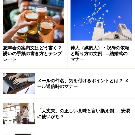
これもひとえに、園長先生はじめ、先生方のあたたかな
ご指導のお陰でございます。
ありがとうございました。
今思い出しますと、入園式の折には、後ろを振り返って
みたりぐずったりと心配で見ていられなかったものでご
忘年会の案内文はどう書く？
仲人（媒酌人）・祝辞の依頼
ざいました。
誘いの手紙の書き方とテンプ
と断り方の文例……結婚式の
それがどうでしょう。今日はきちんと椅子に座り、先生
レート
マナー
のお話を真剣に聞く子どもたちの姿を前にしますと、こ
んなにも成長してくれたのだなと感慨深い思いがいたし
メールの件名、気を付けるポイントとは？ メ
ます。
ール送信時のマナー
きっとここにいらっしゃるお父様、お母様、皆様同じよ
うに感じていらっしゃるのではないでしょうか。
運動会、遠足、さまざまな行事の折の子どもたちの楽し
「大丈夫」の正しい意味と言い換え例……安易
に使いがち？
そうな笑顔が浮かんでまいります。
子どもたちはもちろんですが、私ども親にとりましても
数々のことを学ばせていただいたかけがえのない時間で